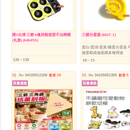
限1出清 三箭 6連貝殼造型不沾烤模
三箭分蛋器 (662C-1)
(丸形) (6464NS)
蛋白/蛋清/蛋黃/雞蛋分蛋器.
做蛋糕或做面膜多種用途
120 ~ 150
10 ~ 15
52 .
53 .
No
: 34105012208
數量
:19
No
: 34105051305
數量
:5
限量優惠
限量優惠