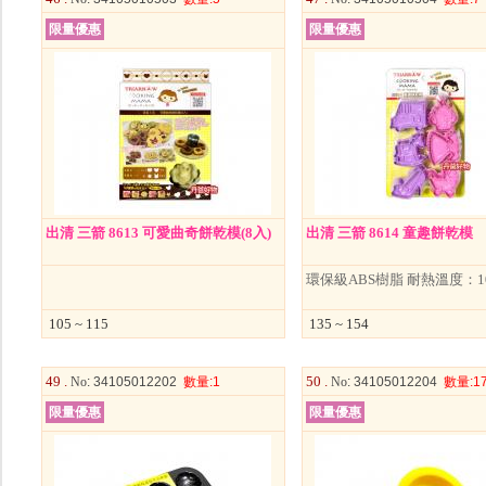
限量優惠
限量優惠
出清 三箭 8613 可愛曲奇餅乾模(8入)
出清 三箭 8614 童趣餅乾模
環保級ABS樹脂 耐熱溫度：10
105 ~ 115
135 ~ 154
49 .
50 .
No
: 34105012202
數量
:1
No
: 34105012204
數量
:1
限量優惠
限量優惠