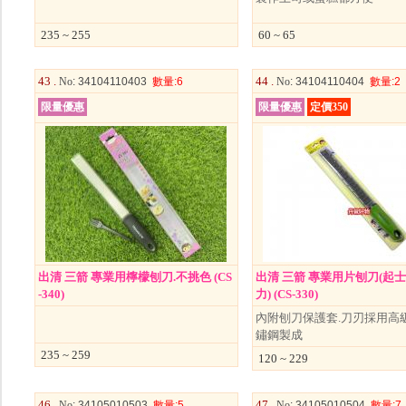
235 ~ 255
60 ~ 65
43 .
44 .
No
: 34104110403
數量
:6
No
: 34104110404
數量
:2
限量優惠
限量優惠
定價350
出清 三箭 專業用檸檬刨刀.不挑色 (CS
出清 三箭 專業用片刨刀(起
-340)
力) (CS-330)
內附刨刀保護套.刀刃採用高級
鏽鋼製成
235 ~ 259
120 ~ 229
46 .
47 .
No
: 34105010503
數量
:5
No
: 34105010504
數量
:7