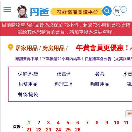
目前購物車內商品皆為您保留 72小時，超過72小時則會移除轉
讓給其他想購買的會員，請加車後盡速結單喔 !
年費會員更優惠！
居家用品 / 廚房用品 /
確認要再下單！下單後請72小時內結單！任意跑單會公告（尤其限量
保鮮盒/袋
便當盒
餐具
水壺
烘焙用品
料理工具
咖啡用品
濾
餐袋/提袋
1
2
3
4
5
6
7
8
9
10
11
頁數︰
21
22
23
24
25
26