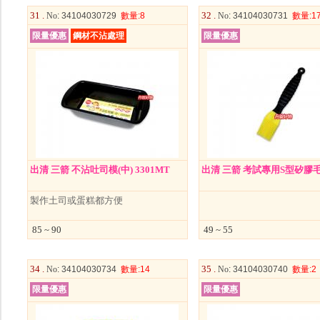
31 .
32 .
No
: 34104030729
數量
:8
No
: 34104030731
數量
:1
限量優惠
鋼材不沾處理
限量優惠
出清 三箭 不沾吐司模(中) 3301MT
出清 三箭 考試專用S型矽膠毛刷
製作土司或蛋糕都方便
85 ~ 90
49 ~ 55
34 .
35 .
No
: 34104030734
數量
:14
No
: 34104030740
數量
:2
限量優惠
限量優惠