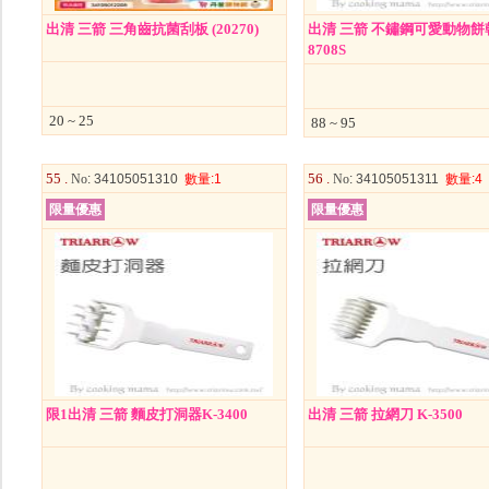
出清 三箭 三角齒抗菌刮板 (20270)
出清 三箭 不鏽鋼可愛動物餅乾
8708S
20 ~ 25
88 ~ 95
55 .
56 .
No
: 34105051310
數量
:1
No
: 34105051311
數量
:4
限量優惠
限量優惠
限1出清 三箭 麵皮打洞器K-3400
出清 三箭 拉網刀 K-3500