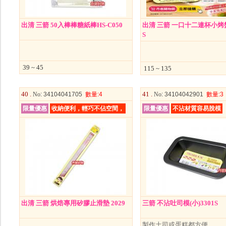
出清 三箭 50入棒棒糖紙棒HS-C050
出清 三箭 一口十二連杯小烤盤
S
39 ~ 45
115 ~ 135
40 .
41 .
No
: 34104041705
數量
:4
No
: 34104042901
數量
:3
限量優惠
收納便利，輕巧不佔空間，
限量優惠
不沾材質容易脫模
出清 三箭 烘焙專用矽膠止滑墊 2029
三箭 不沾吐司模(小)3301S
製作土司或蛋糕都方便