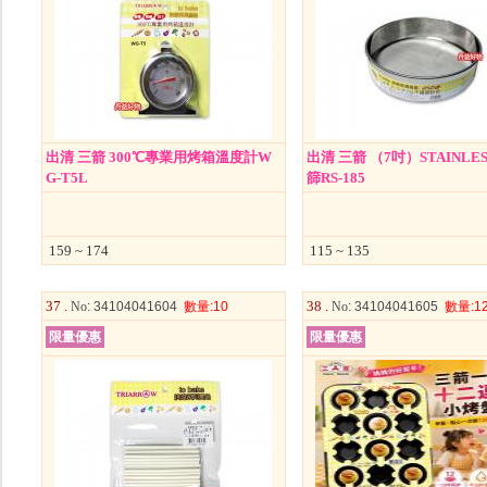
出清 三箭 300℃專業用烤箱溫度計W
出清 三箭 （7吋）STAINLE
G-T5L
篩RS-185
159 ~ 174
115 ~ 135
37 .
38 .
No
: 34104041604
數量
:10
No
: 34104041605
數量
:1
限量優惠
限量優惠