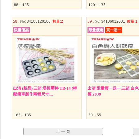
88 ~ 135
120 ~ 135
58 .
59 .
No
: 34105120106
數量
:2
No
: 34106012001
數量
:1
限量優惠
限量優惠
買一贈一
出清 (新品) 三箭 塔模壓棒 TR-14 (輕
出清 限量買一送一.三箭 白
鬆簡單製作兩種尺寸....
模 2039
165 ~ 185
50 ~ 55