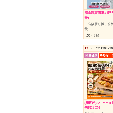
清倉亂賣價限3 嬰
提)
主袋隔層可拆，前
袋
↑
150 ~ 189
居家
用品
13 .
No
: 421130823
限量優惠
烤炒煎一
團購
美食
清潔
防疫
鞋/
襪/包
書籍
(珊瑚粉)SAEMMI
烤盤31CM
雜誌