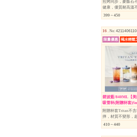
煎烤同步，麥飯石
文具
健康，優質耐高溫
玩具
399 ~ 450
美妝
保健
16 .
No
: 421140611
限量優惠
喝水輕鬆
服飾
碧波藍/840ML【
吸管杯(附贈杯套)Snap
附贈杯套Tritan不
摔，材質不變形，
410 ~ 440