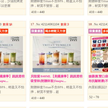
不沾，少油煎烤更
附贈杯套Tritan不含BPA，輕盈又不怕
附贈杯套Tri
不沾塗層
摔，材質不變形，超
摔，材質不變
410 ~ 440
410 ~ 440
17 .
18 .
03
數量
:缺
No
: 42114061104
數量
:3
No
: 4211
又方便
限量優惠
喝水輕鬆又方便
限量優惠
多
美國康寧】跳跳透明
貝殼紫/840ML【美國康寧】跳跳透明
搶購價.雙口
w....
吸管杯(附贈杯套)Snapw....
布抗皺耐磨(不挑色
含BPA，輕盈又不怕
附贈杯套Tritan不含BPA，輕盈又不怕
內置鋁膜設計
超
摔，材質不變形，超
52 ~ 70
410 ~ 440