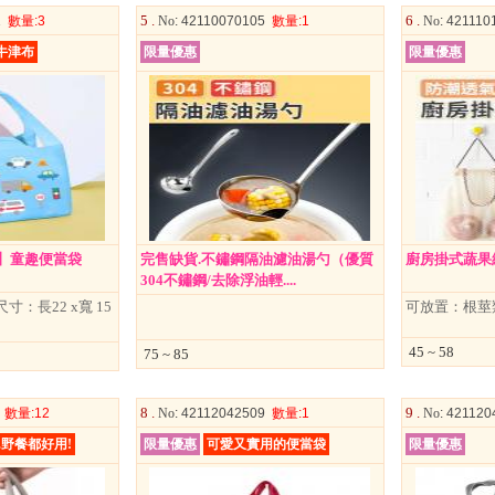
5 .
6 .
1
數量
:3
No
: 42110070105
數量
:1
No
: 42111
牛津布
限量優惠
限量優惠
M】童趣便當袋
完售缺貨.不鏽鋼隔油濾油湯勺（優質
廚房掛式蔬果網
304不鏽鋼/去除浮油輕....
：長22 x寬 15
可放置：根莖
45 ~ 58
75 ~ 85
8 .
9 .
1
數量
:12
No
: 42112042509
數量
:1
No
: 42112
.野餐都好用!
限量優惠
可愛又實用的便當袋
限量優惠