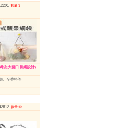
012201
數量
:3
袋(大開口.掛繩設計)
類、辛香料等
042512
數量
:缺