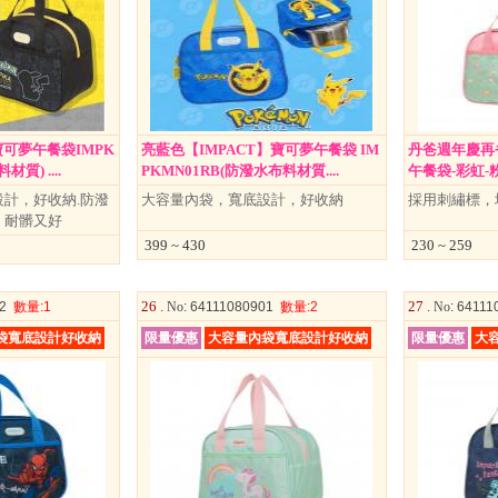
寶可夢午餐袋IMPK
亮藍色【IMPACT】寶可夢午餐袋 IM
丹爸週年慶再省
質) ....
PKMN01RB(防潑水布料材質....
午餐袋-彩虹-粉綠 
計，好收納.防潑
大容量內袋，寬底設計，好收納
採用刺繡標，
、耐髒又好
399 ~ 430
230 ~ 259
26 .
27 .
02
數量
:1
No
: 64111080901
數量
:2
No
: 6411
袋寬底設計好收納
限量優惠
大容量內袋寬底設計好收納
限量優惠
大