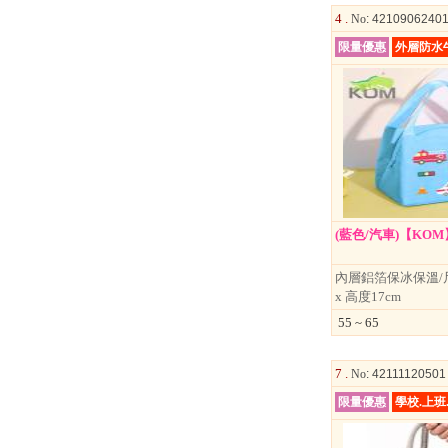
4 .
No
: 4210906240
限量優惠
外層防水
(藍色/汽車)【KO
內層鋁箔保冰保溫/尺寸
x 高度17cm
55 ~ 65
7 .
No
: 4211112050
限量優惠
學校.上班