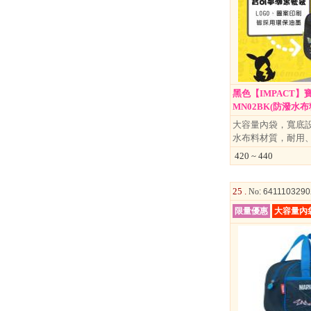
黑色【IMPACT】
MN02BK(防潑水布料材
大容量內袋，寬底設
水布料材質，耐用
420 ~ 440
25 .
No
: 641110329
限量優惠
大容量內