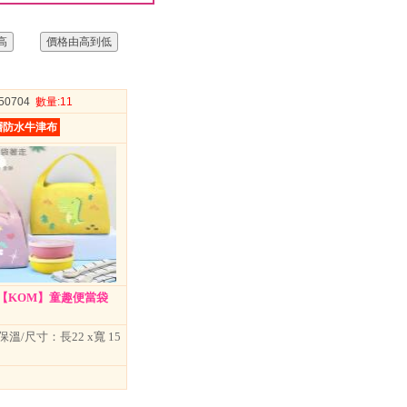
050704
數量
:11
層防水牛津布
)【KOM】童趣便當袋
溫/尺寸：長22 x寬 15