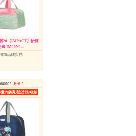
20【IMPACT】怡寶
IM00N0....
增加品牌質感
1080902
數量
:2
容量內袋寬底設計好收納