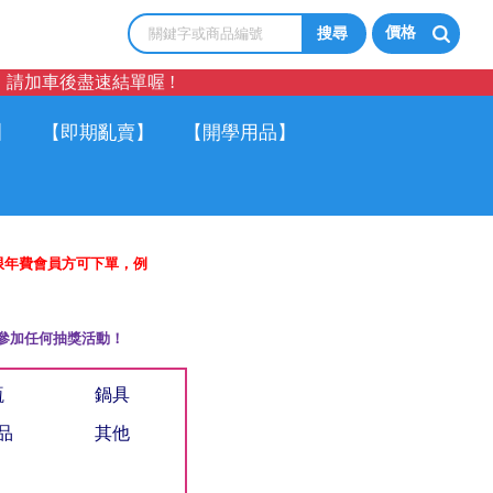
價格
請加車後盡速結單喔 !
】
【即期亂賣】
【開學用品】
限年費會員方可下單，例
參加任何抽獎活動！
瓶
鍋具
品
其他