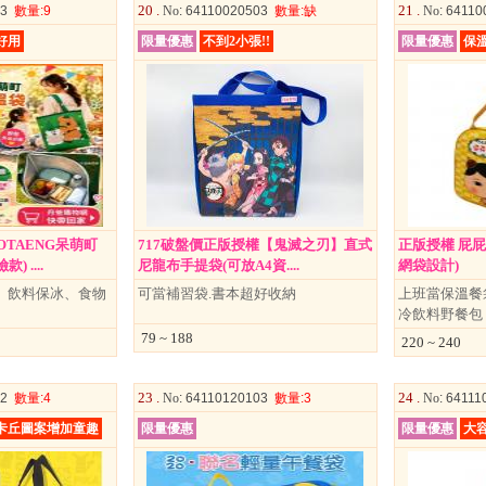
20 .
21 .
03
數量
:9
No
: 64110020503
數量
:缺
No
: 6411
好用
限量優惠
不到2小張!!
限量優惠
保
OTAENG呆萌町
717破盤價正版授權【鬼滅之刃】直式
正版授權 屁屁
 ....
尼龍布手提袋(可放A4資....
網袋設計)
 飲料保冰、食物
可當補習袋.書本超好收納
上班當保溫餐
冷飲料野餐包
79 ~ 188
220 ~ 240
23 .
24 .
02
數量
:4
No
: 64110120103
數量
:3
No
: 6411
卡丘圖案增加童趣
限量優惠
限量優惠
大