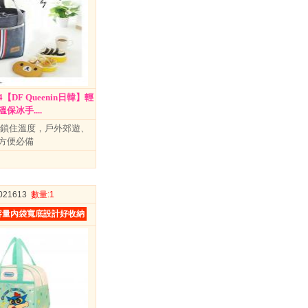
DF Queenin日韓】輕
保冰手....
 鎖住溫度，戶外郊遊、
方便必備
3021613
數量
:1
容量內袋寬底設計好收納