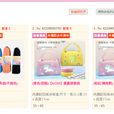
2 .
3 .
0
數量
:1
No
: 42109050703
數量
:9
No
: 42109
袋
限量優惠
外層防水牛津布
限量優惠
外
具袋(不挑色)
(黃色/恐龍)【KOM】童趣便當袋
(粉紅/獨角獸
內層鋁箔保冰保溫/尺寸：長22 x寬 15
內層鋁箔保冰保
x 高度17cm
x 高度17cm
55 ~ 65
55 ~ 65