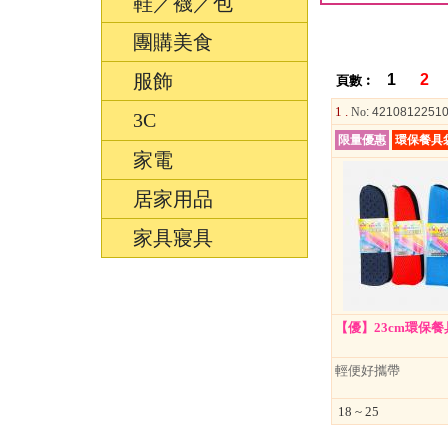
鞋／襪／包
團購美食
服飾
1
2
頁數︰
1 .
No
: 4210812251
3C
限量優惠
環保餐具
家電
居家用品
家具寢具
【優】23cm環保餐
輕便好攜帶
18 ~ 25