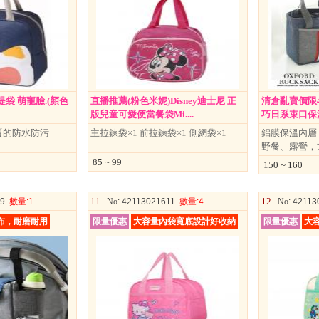
袋 萌寵臉.(顏色
直播推薦(粉色米妮)Disney迪士尼 正
清倉亂賣價限4【
版兒童可愛便當餐袋Mi....
巧日系束口保溫
質的防水防污
主拉鍊袋×1 前拉鍊袋×1 側網袋×1
鋁膜保溫內層
野餐、露營，
85 ~ 99
150 ~ 160
11 .
12 .
09
數量
:1
No
: 42113021611
數量
:4
No
: 4211
布，耐磨耐用
限量優惠
大容量內袋寬底設計好收納
限量優惠
大