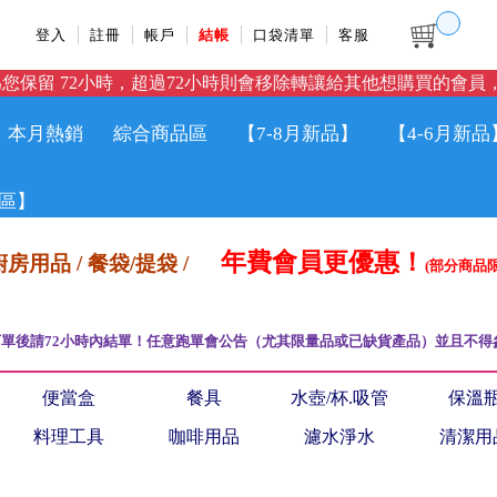
登入
註冊
帳戶
結帳
口袋清單
客服
您保留 72小時，超過72小時則會移除轉讓給其他想購買的會員，
本月熱銷
綜合商品區
【7-8月新品】
【4-6月新品
區】
年費會員更優惠！
廚房用品 / 餐袋/提袋 /
(部分商品
單後請72小時內結單！任意跑單會公告（尤其限量品或已缺貨產品）並且不得
便當盒
餐具
水壺/杯.吸管
保溫
料理工具
咖啡用品
濾水淨水
清潔用