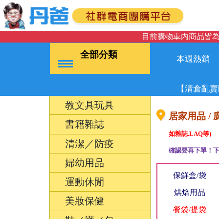
目前購物車內商品皆為
全部分類
本週熱銷
【清倉亂賣
教文具玩具
居家用品 / 
書籍雜誌
如雜誌.LAQ等)
清潔／防疫
確認要再下單！下
婦幼用品
保鮮盒/袋
運動休閒
烘焙用品
美妝保健
餐袋/提袋