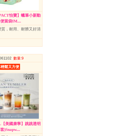
MPACT怡寶】蠟筆小新動
當袋IM....
材質，耐用、耐髒又好清
4061102
數量
:9
水輕鬆又方便
ML【美國康寧】跳跳透明
Snapw....