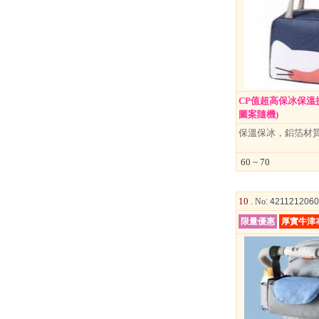
CP值超高保冰保溫提
圖案隨機)
保溫保冰，鋁箔材
60 ~ 70
10 .
No
: 421121206
限量優惠
厚實牛津