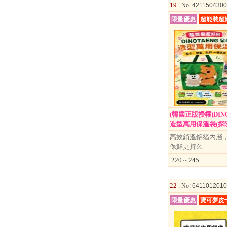
19 .
No
: 421150430
限量優惠
超能裝超
(韓國正版授權)DIN
造型萬用保溫袋(探險款)
高效鎖溫鋁箔內層，
保鮮更持久
220 ~ 245
22 .
No
: 641101201
限量優惠
寶可夢皮