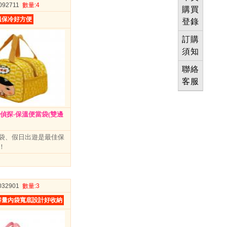
0092711
數量
:4
購買
溫保冷好方便
登錄
訂購
須知
聯絡
客服
偵探-保溫便當袋(雙邊
袋、假日出遊是最佳保
！
1032901
數量
:3
容量內袋寬底設計好收納