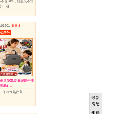
tan不含BPA，輕盈又不怕
形，超
4101601
數量
:8
袋口設計
袋保溫便當袋 高密度牛津
) ....
，保冷保熱皆宜
最新
消息
年費