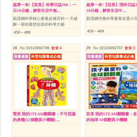
超厚一本!【双美】科學日誌366：一
超厚一本!【双美】理科日誌366
日10分鐘，解答生活中無....
10分鐘，解答生活中....
新課綱科學核心素養必備百科/一天破
新課綱培養科學素養首選小
解一個你最想知道的科學大祕
450 ~ 469
450 ~ 490
28 .
29 .
No
: 02110092706
數量
:4
No
: 02110092707
數量
:3
限量優惠
科普知識養成必備
限量優惠
科普知識養成必備
雙美 我的STEAM翻翻書：不可思議
双美 我的STEAM翻翻書：
的身體(52個翻頁小機關) ....
的地球 44個翻頁小機關