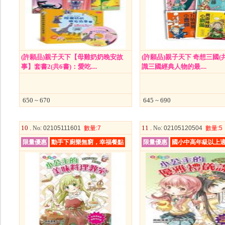
(許願品)親子天下【母雞奶奶晚安故
(許願品)親子天下 奇想三國(共4
事】套書2(共6書)：愛吃....
識三國經典人物的最....
650 ~ 670
645 ~ 690
10 .
11 .
No
: 02105111601
數量
:7
No
: 02105120504
數量
:5
限量優惠
動手下廚樂無窮，幸福餐點
限量優惠
國小中高年級以上