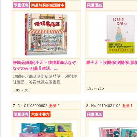
限量優惠
樂趣無窮的猜謎繪本
限量優惠
許願品(新版)小天下 猜猜看商店なぞ
親子天下 沒關係!沒關係!(親情
なぞのみせ(兼具生活、....
10間好玩商店邊逛街邊猜謎，50則趣
味謎題，答案就藏在圖畫裡
195 ~ 215
185 ~ 205
7 .
8 .
No
: 01103090902
數量
:2
No
: 01104031102
數量
:1
限量優惠
六個小藥方
限量優惠