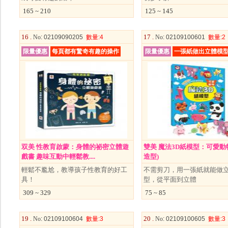
165 ~ 210
125 ~ 145
16 .
17 .
No
: 02109090205
數量
:4
No
: 02109100601
數量
:2
限量優惠
每頁都有驚奇有趣的操作
限量優惠
一張紙做出立體模
双美 性教育啟蒙：身體的祕密立體遊
雙美 魔法3D紙模型：可愛動物
戲書 趣味互動中輕鬆教....
造型)
輕鬆不尷尬，教導孩子性教育的好工
不需剪刀，用一張紙就能做
具！
型，從平面到立體
309 ~ 329
75 ~ 85
19 .
20 .
No
: 02109100604
數量
:3
No
: 02109100605
數量
:3