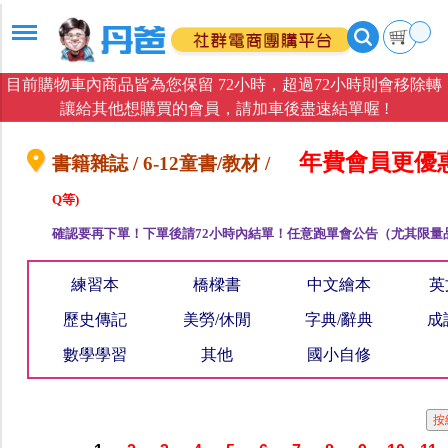
目前購物車內商品皆為您保留 72小時，超過72小時則會移除轉
讓給其他想購買的會員，請加車後盡速結單喔 !
年費會員更優
書籍雜誌 / 6-12童書/教材 /
Q等)
確認要再下單！下單後請72小時內結單！任意跑單會公告（尤其限量
練習本
橋樑書
中文繪本
英
歷史傳記
美勞/休閒
字典/辭典
成
數學學習
其他
國小自修