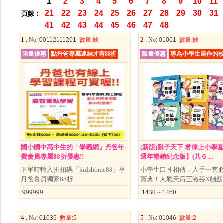
1
2
3
4
5
6
7
8
9
10
11
21
22
23
24
25
26
27
28
29
30
31
頁數︰
41
42
43
44
45
46
47
48
1 .
2 .
No
: 00112111201
數量
:缺
No
: 01001
數量
:缺
限量優惠
點丹爸專屬連結才有88折
限量優惠
專為小學生寫作的
國小國中高中生的「學霸網」丹爸年
(新版)親子天下 君偉上小學套
費會員專屬88折優惠!!
週年暢銷紀念版】(共６....
下單時輸入折扣碼「kidshome88」享
小學生口耳相傳，人手一套
丹爸會員獨家88折
寶典！人氣天后王淑芬X幽默
999999
1430 ~ 1460
4 .
5 .
No
: 01035
數量
:5
No
: 01046
數量
:2