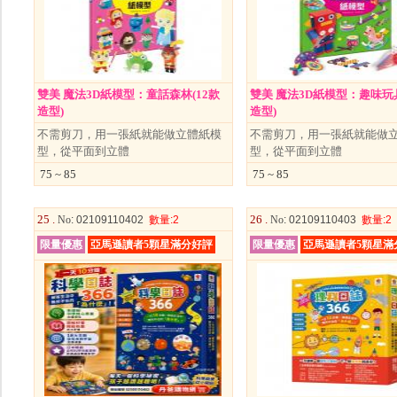
雙美 魔法3D紙模型：童話森林(12款
雙美 魔法3D紙模型：趣味玩具
造型)
造型)
不需剪刀，用一張紙就能做立體紙模
不需剪刀，用一張紙就能做
型，從平面到立體
型，從平面到立體
75 ~ 85
75 ~ 85
25 .
26 .
No
: 02109110402
數量
:2
No
: 02109110403
數量
:2
限量優惠
亞馬遜讀者5顆星滿分好評
限量優惠
亞馬遜讀者5顆星滿