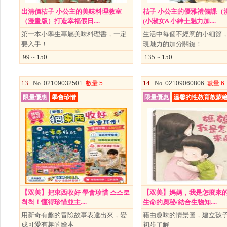
出清價桔子 小公主的美味料理教室
桔子 小公主的優雅禮儀課（
（漫畫版）打造幸福假日....
(小淑女&小紳士魅力加....
第一本小學生專屬美味料理書，一定
生活中每個不經意的小細節
要入手！
現魅力的加分關鍵！
99 ~ 150
135 ~ 150
13 .
14 .
No
: 02109032501
數量
:5
No
: 02109060806
數量
:6
限量優惠
學會珍惜
限量優惠
溫馨的性教育啟蒙
【双美】把東西收好 學會珍惜 스스로
【双美】媽媽，我是怎麼來
척척！懂得珍惜並主....
生命的奧秘/結合生物知....
用新奇有趣的冒險故事表達出來，變
藉由趣味的情景圖，建立孩
成可愛有趣的繪本
初步了解