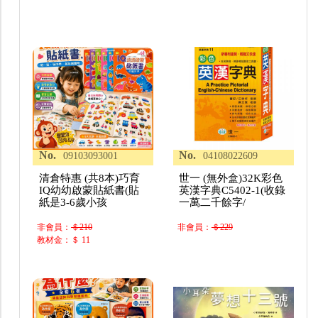
No.
No.
09103093001
04108022609
清倉特惠 (共8本)巧育
世一 (無外盒)32K彩色
IQ幼幼啟蒙貼紙書(貼
英漢字典C5402-1(收錄
紙是3-6歲小孩
一萬二千餘字/
非會員：
＄210
非會員：
＄229
教材金：＄ 11