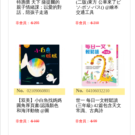
特惠價 天下 薩提爾的
(二版)東方 公車來了ピ
親子情緒課：以愛的對
ソ‧ポソ‧バス() @繪本
話，陪孩子走過
交通工具
非會員：
＄295
非會員：
＄210
No.
No.
02109060801
04106032210
【双美】小白魚找媽媽
世一 每日一文輕鬆讀
圓角厚頁書/認識顏色
(三年級) 42篇包含天文
和海洋動物 @圖
常識、古典詩
非會員：
＄160
非會員：
＄99