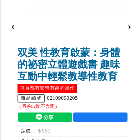
‹
›
双美 性教育啟蒙：身體
的祕密立體遊戲書 趣味
互動中輕鬆教導性教育
每頁都有驚奇有趣的操作
02109090205
商品編號
( 丹爸出貨.不含運 )
定價：
＄550