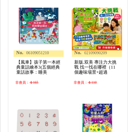
No.
No.
06109051210
02109090209
【風車】孩子第一本經
新版.双美 專注力大挑
典童話繪本3(五個經典
戰 找一找在哪裡（11
童話故事：睡美
個趣味場景+超過
非會員：
＄165
非會員：
＄110