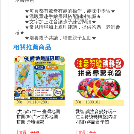
本書特色
★每頁都有驚奇有趣的操作，趣味中學習★
★溫暖童趣手繪畫風搭配關鍵知識★
★文字加上注音讓孩子練習閱讀★
★常見情境加上處理建議，提供爸媽、老師參
考★
★培養親子共讀，增進親子互動★
相關推薦商品
No.
No.
04111042801
1300101
(共2款) 世一 臺灣地圖
愛智 讓注音變好玩~~
拼圖(80片)+世界地圖
注音符號轉轉盤(內含
拼圖 @地理親
四組) @語言學習
非會員：
＄119
非會員：
＄90