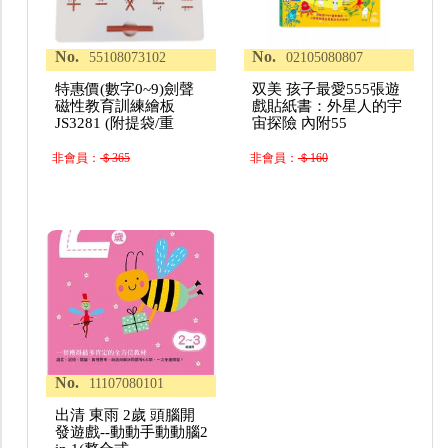
No.
No.
55108073102
02105080807
特惠價(數字0~9)劍聲
双美 孩子最愛555張遊
磁性教育訓練繪板
戲貼紙書：外星人的宇
JS3281 (附提袋/重
宙探險 內附55
非會員：
＄365
非會員：
＄160
No.
11107080101
出清 東雨 2歲 頭腦開
發遊戲--動動手動動腦2