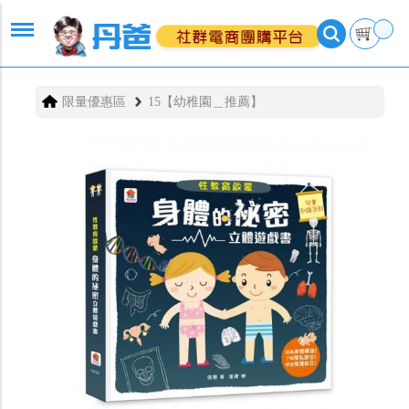
限量優惠區
15【幼稚園＿推薦】