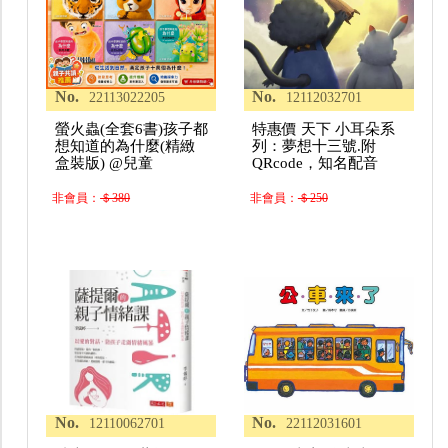
No.
No.
22113022205
12112032701
螢火蟲(全套6書)孩子都
特惠價 天下 小耳朵系
想知道的為什麼(精緻
列：夢想十三號.附
盒裝版) @兒童
QRcode，知名配音
非會員：
＄380
非會員：
＄250
No.
No.
12110062701
22112031601