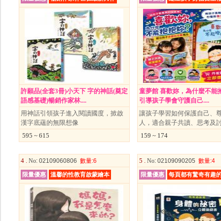
許願品(全套3冊)小天下 字的神話(奠定
童夢館 喜歡妳，為什麼不能
語感基礎)暢銷作家林....
引導孩子學會守護自己....
用神話引領孩子進入閱讀國度，掀啟
讓孩子學習如何保護自己、
漢字底蘊的無限想像
人，適合親子共讀、思考及
595 ~ 615
159 ~ 174
4 .
5 .
No
: 02109060806
數量
:6
No
: 02109090205
數量
:4
限量優惠
溫馨的性教育啟蒙繪本
限量優惠
每頁都有驚奇有趣