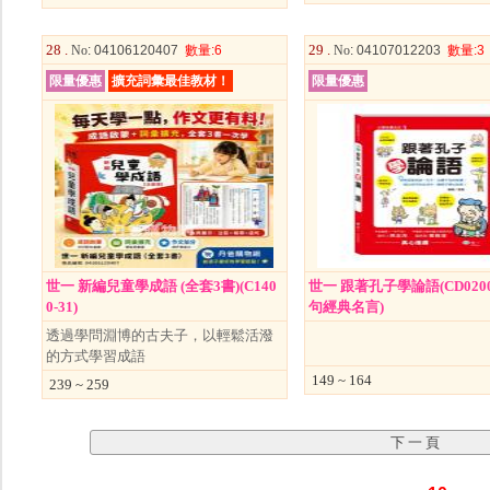
28 .
29 .
No
: 04106120407
數量
:6
No
: 04107012203
數量
:3
限量優惠
擴充詞彙最佳教材！
限量優惠
世一 新編兒童學成語 (全套3書)(C140
世一 跟著孔子學論語(CD02001
0-31)
句經典名言)
透過學問淵博的古夫子，以輕鬆活潑
的方式學習成語
149 ~ 164
239 ~ 259