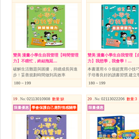
雙美 漫畫小學生自我管理【時間管理
雙美 漫畫小學生自我管理【
力】不瞎忙，終結拖延....
力】我想學，我會學！....
破解生活難題與困擾，持續成長與進
本書運用６０個超實用小技
步！妥善規劃時間做到高效率
子培養良好的讀書習慣.建立
180 ~ 199
180 ~ 199
19 .
20 .
No
: 02113010908
數量
:缺
No
: 02113022206
數量
:3
限量優惠
學會保護自己應對情感關學
限量優惠