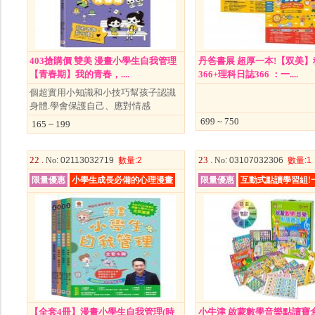
403搶購價 雙美 漫畫小學生自我管理
丹爸書展 超厚一本!【双美
【青春期】我的青春，....
366+理科日誌366 ：一....
個超實用小知識和小技巧幫孩子認識
身體.學會保護自己、應對情感
699 ~ 750
165 ~ 199
22 .
23 .
No
: 02113032719
數量
:2
No
: 03107032306
數量
:1
限量優惠
小學生成長必備的心理漫畫
限量優惠
互動式點讀學習組!
【全套4冊】漫畫小學生自我管理(時
小牛津 啟蒙數學音樂點讀寶