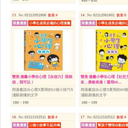
499 ~ 650
13 .
14 .
No
: 02112051806
數量
:4
No
: 02112061601
數量
:6
限量優惠
小學生成長必備的心理漫畫
限量優惠
小學生成長必備的
雙美 漫畫小學生心理【自信力】我相
雙美 漫畫小學生心理【社交
信，我可以！
友，勇敢表達！運用60....
用漫畫說出心聲X實用的62個小技巧X
用漫畫說出心聲X實用的60個
淺顯易懂的文字
淺顯易懂的文字
180 ~ 199
180 ~ 199
16 .
17 .
No
: 02112102511
數量
:4
No
: 02112102512
數量
:4
限量優惠
22個小故事引起共鳴
限量優惠
幫孩子變得自動自