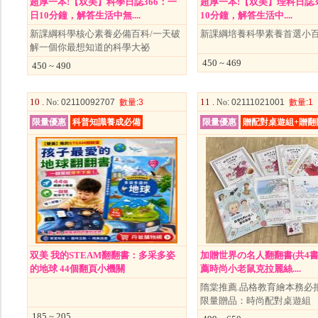
超厚一本!【双美】科學日誌366：一
超厚一本!【双美】理科日誌366
日10分鐘，解答生活中無....
10分鐘，解答生活中....
新課綱科學核心素養必備百科/一天破
新課綱培養科學素養首選小
解一個你最想知道的科學大祕
450 ~ 469
450 ~ 490
10 .
11 .
No
: 02110092707
數量
:3
No
: 02111021001
數量
:1
限量優惠
科普知識養成必備
限量優惠
贈配對桌遊組+贈翻
双美 我的STEAM翻翻書：多采多姿
加贈世界の名人翻翻書(共4書
的地球 44個翻頁小機關
薦時尚小老鼠克拉麗絲....
隋棠推薦.品格教育繪本務必
限量贈品：時尚配對桌遊組
185 ~ 205