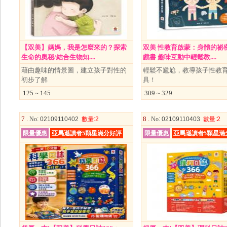
【双美】媽媽，我是怎麼來的？探索
双美 性教育啟蒙：身體的祕
生命的奧秘/結合生物知....
戲書 趣味互動中輕鬆教....
藉由趣味的情景圖，建立孩子對性的
輕鬆不尷尬，教導孩子性教
初步了解
具！
125 ~ 145
309 ~ 329
7 .
8 .
No
: 02109110402
數量
:2
No
: 02109110403
數量
:2
限量優惠
亞馬遜讀者5顆星滿分好評
限量優惠
亞馬遜讀者5顆星滿