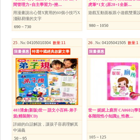
間管理力+自主學習力+挫....
虎筆*1支 (原28+1全新....
用漫畫說出心聲X實用的60個小技巧X
遊戲互動面板跟小遊戲雙重
淺顯易懂的文字
980 ~ 1050
690 ~ 730
25 .
26 .
No
: 04105010304
數量
:11
No
: 04105041505
數量
:1
限量優惠
特選中國經典啟蒙文學
限量優惠
403清倉(新版)世一 語文小百科-弟子
世一 妮妮上廁所 CA0602(
規(精裝附CD)
各階段性小知識))_性教....
詳細的白話解說，讓孩子容易理解其
中涵義
105 ~ 125
50 ~ 95