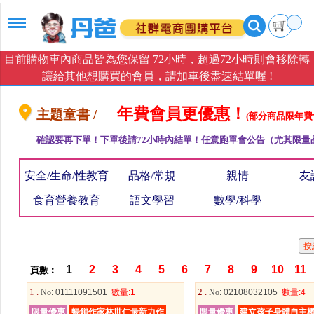
目前購物車內商品皆為您保留 72小時，超過72小時則會移除轉
讓給其他想購買的會員，請加車後盡速結單喔 !
年費會員更優惠！
主題童書 /
(部分商品限年費
確認要再下單！下單後請72小時內結單！任意跑單會公告（尤其限量
安全/生命/性教育
品格/常規
親情
友
食育營養教育
語文學習
數學/科學
1
2
3
4
5
6
7
8
9
10
11
頁數︰
1 .
2 .
No
: 01111091501
數量
:1
No
: 02108032105
數量
:4
限量優惠
暢銷作家林世仁最新力作
限量優惠
建立孩子身體自主