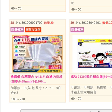
大
60 ~ 70
49 ~ 55
28 .
29 .
No
: 391006021702
數量
:缺
No
: 39103042401
數量
:1
限量優惠
底部加強型
限量優惠
搶購價 台灣聯合 A4.11孔白邊內頁袋
成功 21309軟性磁白版(30*4
(加厚:0.08mm)(1包100....
可書寫、可切割、易攜帶，
加厚款~100入/包 尺寸：21.6+1.7(白
冰箱上當家用留言
邊)x3
69 ~ 79
188 ~ 220