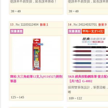
使課本不易受損，延長課本壽命！
使課本不易受損，延長課本
39 ~ 49
39 ~ 49
13 .
14 .
No
: 11103112404
數量
:1
No
: 24114032701
數量
:9
限量優惠
限量優惠
平均一支才14元!
輝柏 大三角鉛筆12支入(#116527)附削
SKB 經典按動鋼珠筆 復古配色
筆器
【共7色】G-4002
採用雙筆珠設計，筆墨流暢
晰
125 ~ 145
109 ~ 122