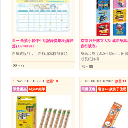
世一 角落小夥伴生活記錄獎勵板(海洋
京甫 汪汪隊立大功 成長身高
篇) C6700501
音符號表)
自填式設計，可自行填寫待辦事項
身高尺刻度為0~180cm，附
成長紀錄欄
66 ~ 79
79 ~ 88
7 .
8 .
No
: 06103102901
數量
:18
No
: 06103102902
數量
:11
限量優惠
6枝6B鉛筆
限量優惠
適合4-6歲孩子使用