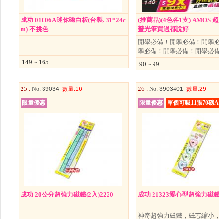
成功 01006A迷你磁白板(台製. 31*24c
(推薦品)(4色各1支) AMOS
m) 不挑色
螢光筆買過都說好
開學必備！開學必備！開學
學必備！開學必備！開學必
149 ~ 165
90 ~ 99
25 .
26 .
No
: 39034
數量
:16
No
: 3903401
數量
:29
限量優惠
限量優惠
單個可吸11張70磅A
成功 20公分超強力磁鐵(2入)2220
成功 21323愛心型超強力磁鐵(
神奇超強力磁鐵，磁芯縮小