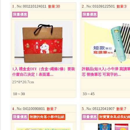
1 .
2 .
No
: 001110124011
數量
:30
No
: 03109122501
數量
:3
限量優惠
限量優惠
1入 禮盒盒DIY（含盒+繩條2條）要裝
許願品(短/8入) 小牛津 寫讀
什麼自己決定！表面還....
芯 替換筆芯 可寫字的....
25*8*20.7cm
10 ~ 30
33 ~ 45
4 .
5 .
No
: 04110090801
數量
:7
No
: 05112041907
數量
:7
限量優惠
附贈的角落小夥伴貼紙
限量優惠
附寶寶身高成長紀