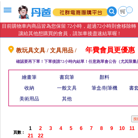
目前購物車內商品皆為您保留 72小時，超過72小時則會移除轉
讓給其他想購買的會員，請加車後盡速結單喔 !
年費會員更優惠
教玩具文具 / 文具用品 /
確認要再下單！下單後請72小時內結單！任意跑單會公告（尤其限量
繪畫筆
書寫筆
顏料
收納
一般文具
筆盒/削筆機
書套
美術用品
其他
1
2
3
4
5
6
7
8
9
10
11
頁數︰
21
22