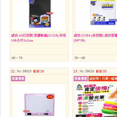
成功 A4已切割 背膠軟磁(21318) 共有
成功 21304 (未切割) 成功
140小片2x2cm
(30*30)
60 ~ 70
59 ~ 69
22 .
23 .
No
: 39015
數量
:10
No
: 39016
數量
:33
限量優惠
限量優惠
超好用！只買一組