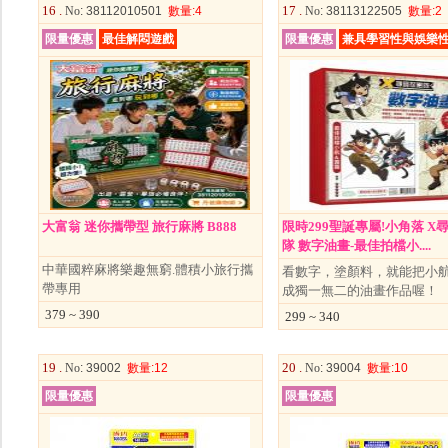
16 .
17 .
No
: 38112010501
數量
:4
No
: 38113122505
數量
:2
限量優惠
最佳解悶遊戲
限量優惠
兼具學習性與娛樂
大富翁 迷你攜帶型 旅行麻將 B888
限時299聖誕專屬!小角落 X
隊 數字油畫-最佳拍檔小....
中華國粹麻將樂趣無窮.體積小旅行攜
看數字，塗顏料，就能把小
帶專用
成獨一無二的油畫作品喔！
379 ~ 390
299 ~ 340
19 .
20 .
No
: 39002
數量
:12
No
: 39004
數量
:10
限量優惠
限量優惠