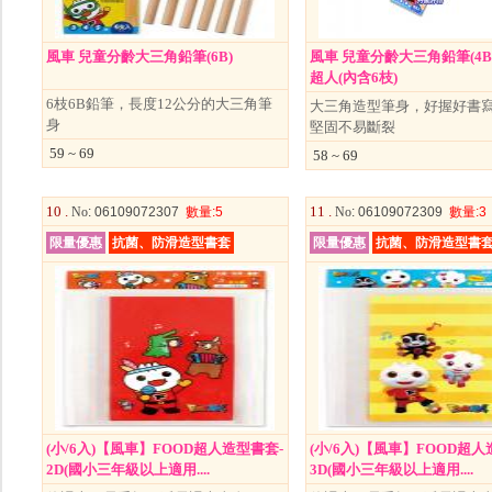
風車 兒童分齡大三角鉛筆(6B)
風車 兒童分齡大三角鉛筆(4B)
超人(內含6枝)
6枝6B鉛筆，長度12公分的大三角筆
大三角造型筆身，好握好書寫
身
堅固不易斷裂
59 ~ 69
58 ~ 69
10 .
11 .
No
: 06109072307
數量
:5
No
: 06109072309
數量
:3
限量優惠
抗菌、防滑造型書套
限量優惠
抗菌、防滑造型書
(小/6入)【風車】FOOD超人造型書套-
(小/6入)【風車】FOOD超人
2D(國小三年級以上適用....
3D(國小三年級以上適用....