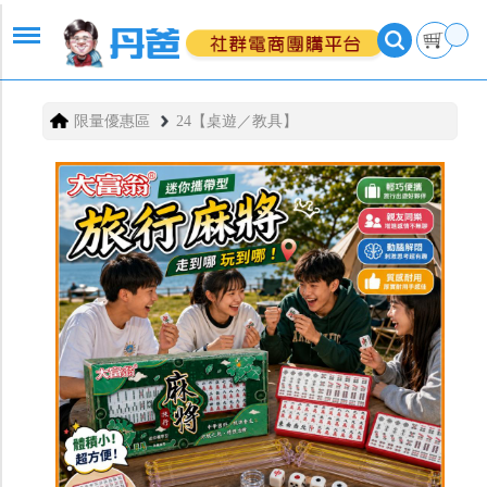
限量優惠區
24【桌遊／教具】