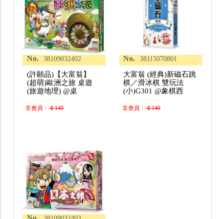
No.
No.
38109032402
38115070801
(許願品)【大富翁】
大富翁 (經典)新磁石跳
(超萌)歐洲之旅 桌遊
棋／滑冰棋 雙玩法
(旅遊地理) @桌
(小)G301 @象棋西
非會員：
＄140
非會員：
＄140
No.
38109032403