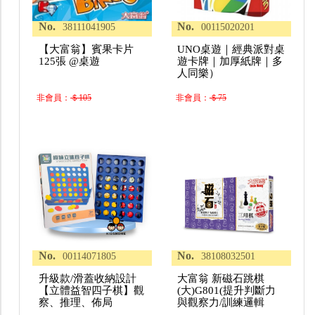
No.
No.
38111041905
00115020201
【大富翁】賓果卡片
UNO桌遊｜經典派對桌
125張 @桌遊
遊卡牌｜加厚紙牌｜多
人同樂）
非會員：
＄105
非會員：
＄75
No.
No.
00114071805
38108032501
升級款/滑蓋收納設計
大富翁 新磁石跳棋
【立體益智四子棋】觀
(大)G801(提升判斷力
察、推理、佈局
與觀察力/訓練邏輯