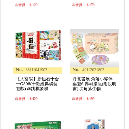
非會員：
＄120
非會員：
＄178
No.
No.
38111041903
49112021802
【大富翁】新磁石十合
丹爸書展 角落小夥伴
一G808(十款經典棋藝
桌遊6 壽司接龍(附說明
遊戲) @跳棋象棋
書) @角落生物
非會員：
＄420
非會員：
＄190