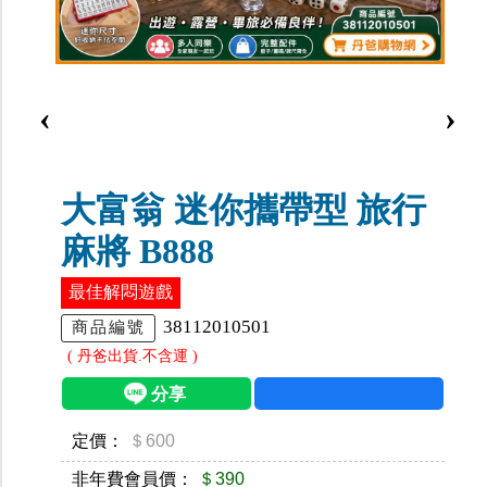
‹
›
大富翁 迷你攜帶型 旅行
麻將 B888
最佳解悶遊戲
38112010501
商品編號
( 丹爸出貨.不含運 )
定價：
＄600
非年費會員價：
＄390