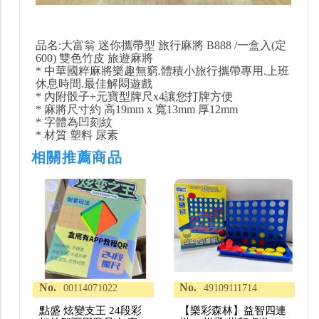
品名:大富翁 迷你攜帶型 旅行麻將 B888 /一盒入(定
600) 雙色竹皮 旅遊麻將
* 中華國粹麻將樂趣無窮.體積小旅行攜帶專用.上班
休息時間.最佳解悶遊戲
* 內附骰子+元寶型牌尺x4讓您打牌方便
* 麻將尺寸約 高19mm x 寬13mm 厚12mm
* 字體為凹刻紋
* 材質 塑料 尿素
相關推薦商品
No.
No.
00114071022
49109111714
點盛 炫變支王 24段彩
【樂彩森林】益智四連