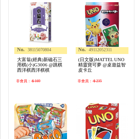
No.
No.
38115070804
49112052311
大富翁(經典)新磁石三
(日文版)MATTEL UNO
用棋(小)G3006 @跳棋
精靈寶可夢 @桌遊益智
西洋棋西洋棋棋
皮卡丘
非會員：
＄169
非會員：
＄235