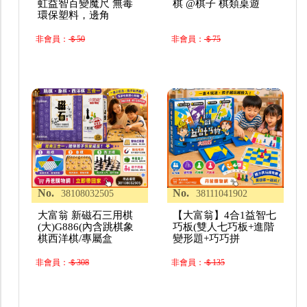
虹益智百變魔尺 無毒
棋 @棋子 棋類桌遊
環保塑料，邊角
非會員：
＄50
非會員：
＄75
No.
No.
38108032505
38111041902
大富翁 新磁石三用棋
【大富翁】4合1益智七
(大)G886(內含跳棋象
巧板(雙人七巧板+進階
棋西洋棋/專屬盒
變形題+巧巧拼
非會員：
＄308
非會員：
＄135