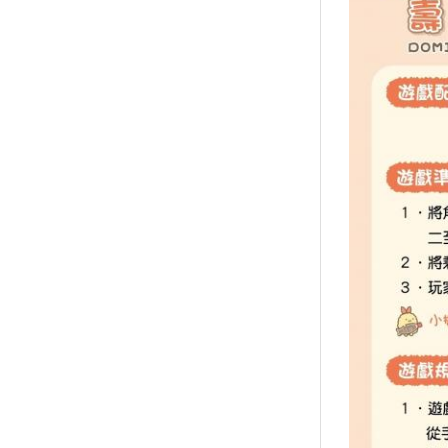
襪/包
書籍
雜誌
文具
玩具
美妝
保健
服飾