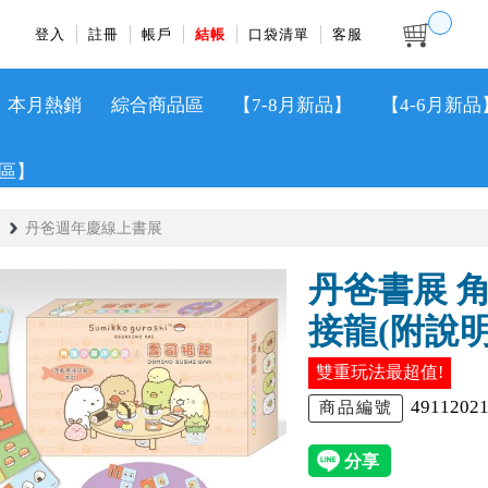
登入
註冊
帳戶
結帳
口袋清單
客服
本月熱銷
綜合商品區
【7-8月新品】
【4-6月新品
區】
丹爸週年慶線上書展
丹爸書展 
接龍(附說明
雙重玩法最超值!
4911202
商品編號