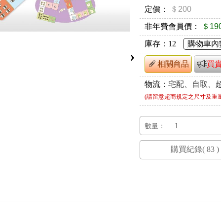
定價：
＄200
非年費會員價：
＄19
庫存：
12
購物車內
›
相關商品
買
物流：
宅配、自取、
(請留意超商規定之尺寸及重
數量：