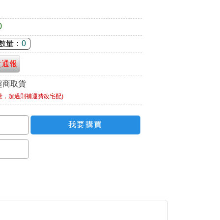
0
數量：
0
貴通報
超商取貨
量，超過則補運費改宅配)