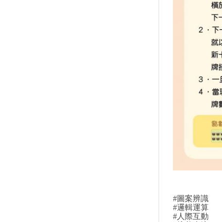
#圖案辨識
#邏輯運算
#人際互動