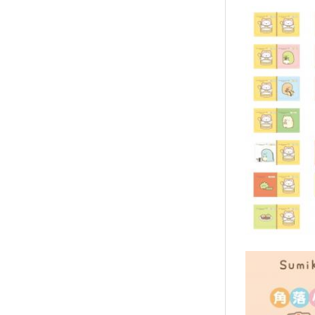
↑
居家
用品
團購
美食
清潔
防疫
鞋/