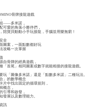
OMINO骨牌接龍遊戲
，
祖——多米諾，
配可愛的角落小夥伴們，
，陪寶貝動動小手玩接龍，手腦並用樂無窮！
安全
面圖案，一面點數都好玩
法攻略一次掌握
值
源自骨牌的經典遊戲，
種「首尾」相同圖案或數字就能相接的接龍遊戲。
要玩「圖像多米諾」還是「點數多米諾」二種玩法。
合」的數學概念
卡片中找出固定的循環規則，
輯概念，
的引導和啟發，
知發展以及數理能力。
資訊