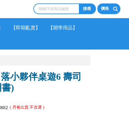
價格
】
【即期亂賣】
【開學用品】
角落小夥伴桌遊6 壽司
書)
1802
( 丹爸出貨.不含運 )