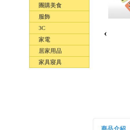
團購美食
服飾
3C
‹
家電
居家用品
家具寢具
商品介紹