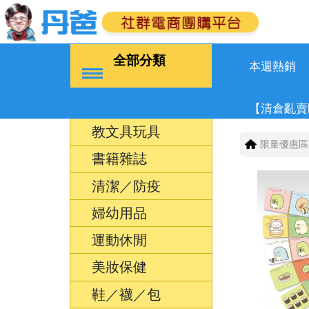
全部分類
本週熱銷
【清倉亂賣
教文具玩具
限量優惠區
書籍雜誌
清潔／防疫
婦幼用品
運動休閒
美妝保健
鞋／襪／包