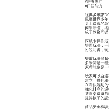
#培養專注
#口語能力
經典多米諾D
風靡世界多年
桌上遊戲的鼻
簡單易懂，搭
親子歡聚同樂
厚紙卡操作最
雙面玩法，一
附說明書，玩
雙重玩法最超
多米諾是一種
原理就像是一
玩家可以自選
建立「排列組
在看似混亂的
強化排序的邏
透過桌遊遊戲
提昇孩子的認
商品安全檢驗