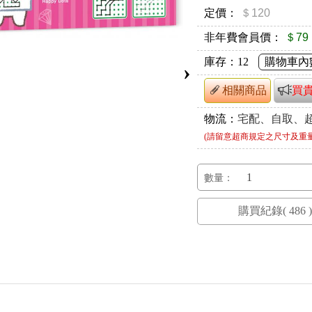
定價：
＄120
非年費會員價：
＄79
庫存：
12
購物車內
›
相關商品
買
物流：
宅配、自取、
(請留意超商規定之尺寸及重
數量：