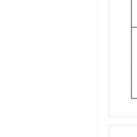
↑
居家
用品
團購
美食
清潔
防疫
鞋/