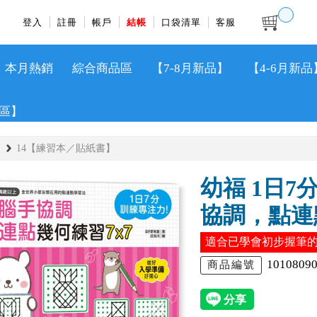
登入
註冊
帳戶
結帳
口袋清單
客服
本月熱銷
綜合商品區
【7-8月新品】
【4-6月新品
區】
14【練習本／貼紙書】
幼福 1日7
協調，點連
適合已學會初步握筆
1010809
商品編號