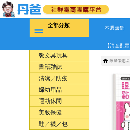
全部分類
本週熱銷
【清倉亂賣
教文具玩具
限量優惠區
書籍雜誌
清潔／防疫
婦幼用品
運動休閒
美妝保健
鞋／襪／包