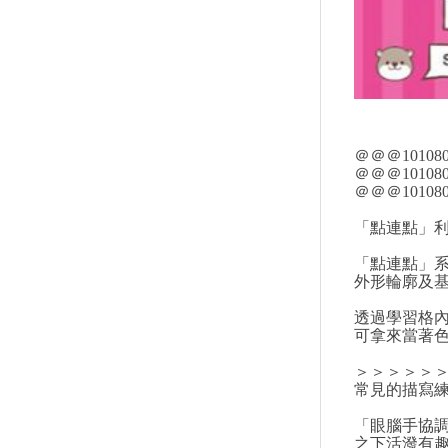
＠＠＠10108
＠＠＠10108
＠＠＠10108
「點連點」
「點連點」
外形輪廓及
​透過學習格
可拿來當著
＞＞＞＞＞
常見的描寫
「眼腦手協
之下活潑有