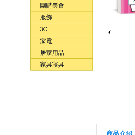
團購美食
服飾
‹
3C
家電
居家用品
家具寢具
商品介紹