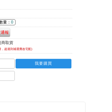
數量：
0
貴通報
超商取貨
量，超過則補運費改宅配)