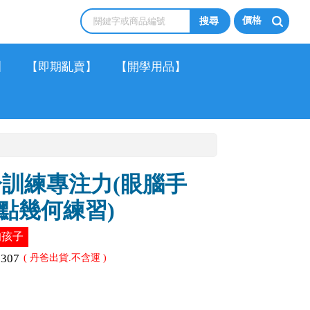
價格
】
【即期亂賣】
【開學用品】
分訓練專注力(眼腦手
點幾何練習)
的孩子
0307
( 丹爸出貨.不含運 )