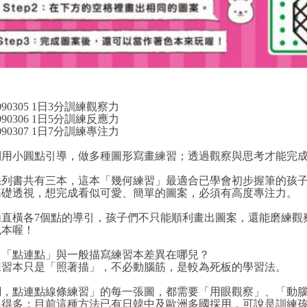
090305 1日3分訓練觀察力
090306 1日5分訓練反應力
090307 1日7分訓練專注力
利用小圓點引導，做多種圖形寫畫練習；透過觀察與思考才能完
系列書共有三本，這本「幾何練習」最適合已學會初步握筆的孩
基礎透視，想完成看似可愛、簡單的圖案，必須有高度專注力。
內直橫各7個點的導引，孩子們不只能順利畫出圖案，還能磨練
色本喔！
＞「點連點」與一般描寫練習本差異在哪兒？
練習本只是「照著描」，不必動腦筋，是較為死板的學習法。
調，點連點線條練習」的每一張圖，都需要「用眼觀察」、「動
趣得多；目前這種方法已有日韓中及歐洲多國採用，可說是訓練