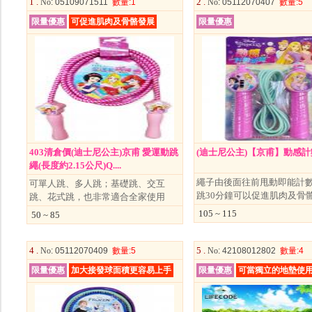
1 .
2 .
No
: 05109071511
數量
:1
No
: 05112070407
數量
:5
限量優惠
可促進肌肉及骨骼發展
限量優惠
403清倉價(迪士尼公主)京甫 愛運動跳
(迪士尼公主)【京甫】動感
繩(長度約2.15公尺)Q....
繩子由後面往前甩動即能計
可單人跳、多人跳；基礎跳、交互
跳30分鐘可以促進肌肉及骨
跳、花式跳，也非常適合全家使用
105 ~ 115
50 ~ 85
4 .
5 .
No
: 05112070409
數量
:5
No
: 42108012802
數量
:4
限量優惠
加大接發球面積更容易上手
限量優惠
可當獨立的地墊使