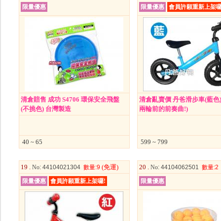
限量優惠
限量優惠
會員許願重新上架囉
清倉賠售 成功 S4706 環保安全飛盤
清倉亂賣價 丹爸滑步車(藍色)
(不挑色) 台灣製造
兩輪前的前奏曲!)
40 ~ 65
599 ~ 799
19 .
(免運)
20 .
No
: 44104021304
數量
:9
No
: 44104062501
數量
:2
限量優惠
會員許願重新上架囉!
限量優惠