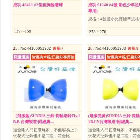
成功 40411 #2俏皮狗躲避球
成功 S1240 #4號 彩色少年
專用)
規格：4號國小比賽標準規格
139 ~ 159
258 ~ 270
25 .
26 .
No
: 44106051902
數量
:7
No
: 44106051903
數量
:9
限量優惠
附經典木棍(已綁好專用強
限量優惠
附經典木棍(已綁好
（飛漾藍)SUNDIA 三鈴 長軸培鈴Fly.1
(飛漾亮黃)SUNDIA 三鈴 長軸
B.B 台灣製造/附經典....
1B.LY台灣製造/附經典....
適合剛入門初級玩家，不但容易上手
適合剛入門初級玩家，不但
玩花式扯鈴也不是問題，符合比
玩花式扯鈴也不是問題，符