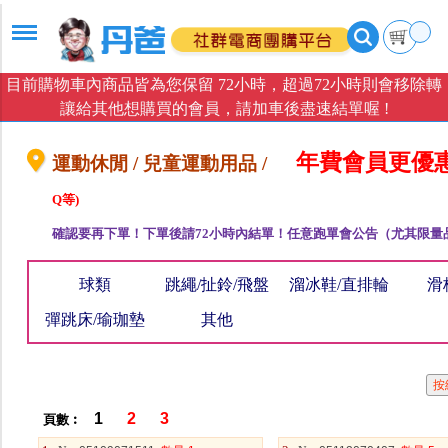
目前購物車內商品皆為您保留 72小時，超過72小時則會移除轉
讓給其他想購買的會員，請加車後盡速結單喔 !
年費會員更優
運動休閒 / 兒童運動用品 /
Q等)
確認要再下單！下單後請72小時內結單！任意跑單會公告（尤其限量
球類
跳繩/扯鈴/飛盤
溜冰鞋/直排輪
滑
彈跳床/瑜珈墊
其他
1
2
3
頁數︰