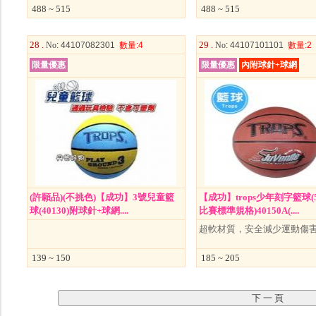
488 ~ 515
488 ~ 515
28 .
29 .
No
: 44107082301
數量
:4
No
: 44107101101
數量
:2
限量優惠
限量優惠
內附球針+球網
(許願品)(不挑色)【成功】3號兒童籃
【成功】trops少年刻字籃球
球(40130)附球針+球網....
比賽標準規格)40150A(....
超軟材質，安全減少運動傷
139 ~ 150
185 ~ 205