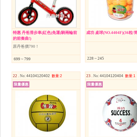
特惠 丹爸滑步車(紅色)免運(騎兩輪前
成功 桌球(NO.4404F)(36粒/筒
的前奏曲!)
原丹爸價790！
228 ~ 245
699 ~ 799
22 .
23 .
No
: 44104120402
數量
:2
No
: 44104120404
數量
:1
限量優惠
限量優惠