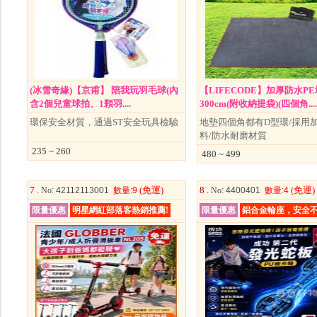
(冰雪奇緣)【京甫】 陪我玩羽毛球(內
【LIFECODE】加厚防水PE
含2個兒童球拍、1顆羽....
300cm(附收納提袋)(四個角....
環保安全材質，通過ST安全玩具檢驗
地墊四個角都有D型環/採用加
料/防水耐磨材質
235 ~ 260
480 ~ 499
7 .
(免運)
8 .
(免運)
No
: 42112113001
數量
:9
No
: 4400401
數量
:4
限量優惠
明星網紅部落客熱銷推薦!
限量優惠
鋁合金輪座，安全