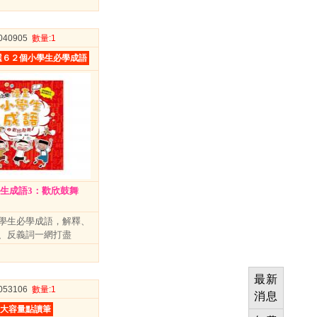
3040905
數量
:1
選６２個小學生必學成語
學生成語3：歡欣鼓舞
學生必學成語，解釋、
、反義詞一網打盡
最新
3053106
數量
:1
消息
G大容量點讀筆