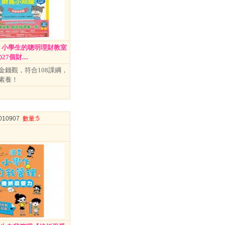
美 小學生的聰明理財教室
7個財....
金錢觀，符合108課綱，
素養！
3010907
數量
:5