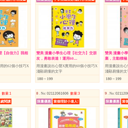
理【自信力】我相
雙美 漫畫小學生心理【社交力】交朋
雙美 漫畫小
友，勇敢表達！運用60....
棄，主動積極
用的62個小技巧X
用漫畫說出心聲X實用的60個小技巧X
用漫畫說出心
淺顯易懂的文字
淺顯易懂的文
180 ~ 199
180 ~ 199
8 .
9 .
5
數量
:1
No
: 02112061606
數量
:3
No
: 02112
2歲閱讀
限量優惠
當個理財小達人!
限量優惠
當個