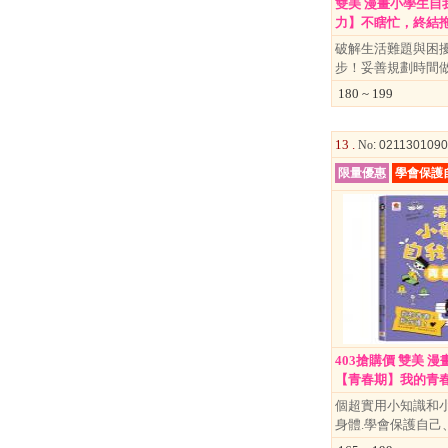
雙美 漫畫小學生自
力】不瞎忙，終結拖延.
破解生活難題與困
步！妥善規劃時間
180 ~ 199
↑
13 .
No
: 021130109
限量優惠
學會保護
居家
用品
團購
美食
清潔
防疫
鞋/
403搶購價 雙美 
襪/包
【青春期】我的青春，.
個超實用小知識和
書籍
身體.學會保護自己
雜誌