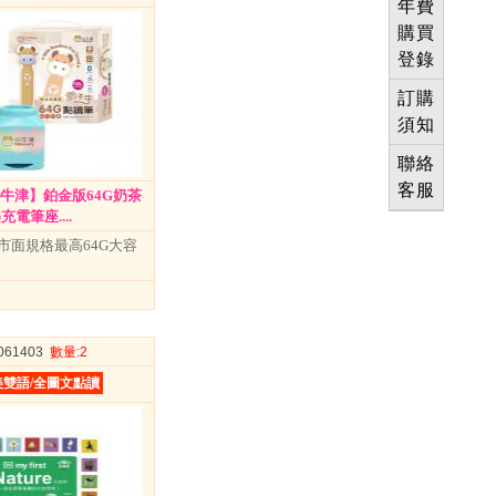
年費
購買
登錄
訂購
須知
聯絡
客服
小牛津】鉑金版64G奶茶
電筆座....
市面規格最高64G大容
3061403
數量
:2
雙語/全圖文點讀