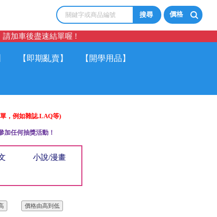
價格
請加車後盡速結單喔 !
】
【即期亂賣】
【開學用品】
單，例如雜誌.LAQ等)
參加任何抽獎活動！
文
小說/漫畫