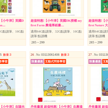
!【小牛津】英國D
超值特惠!【小牛津】英國DK授權 my
超值特惠!【小
....
first Farm 農場厚紙書....
first Nature
2G點讀筆、16G點
適用64G點讀筆、32G點讀筆、16G點
適用64G點讀
讀筆/點讀機
讀筆/點讀機
285 ~ 299
285 ~ 299
26 .
27 .
05
數量
:3
No
: 03113061406
數量
:3
No
: 0311
答學習
限量優惠
互動式問答學習
限量優惠
互
!【小牛津】在陽光
丹爸書展 超值特惠!【小牛津】在農場
丹爸書展 超