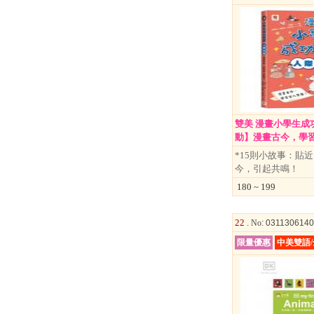
雙美 漫畫小學生成
動】漫畫古今，學習古
*15則小故事：貼
今，引起共鳴！
180 ~ 199
22 .
No
: 031130614
限量優惠
中美雙語