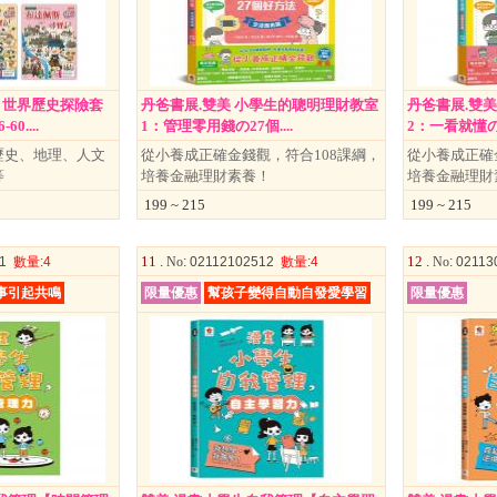
采 世界歷史探險套
丹爸書展.雙美 小學生的聰明理財教室
丹爸書展.雙
....
1：管理零用錢の27個....
2：一看就懂の2
歷史、地理、人文
從小養成正確金錢觀，符合108課綱，
從小養成正確
等
培養金融理財素養！
培養金融理財
199 ~ 215
199 ~ 215
11 .
12 .
11
數量
:4
No
: 02112102512
數量
:4
No
: 0211
故事引起共鳴
限量優惠
幫孩子變得自動自發愛學習
限量優惠