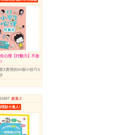
學生心理【行動力】不放
！
聲X實用的60個小技巧X
字
061607
數量
:2
理財小達人!