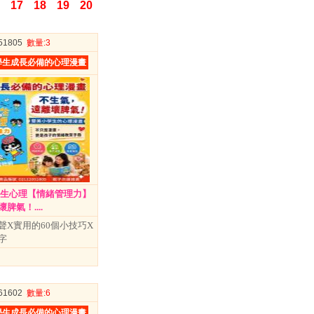
17
18
19
20
051805
數量
:3
學生成長必備的心理漫畫
學生心理【情緒管理力】
脾氣！....
聲X實用的60個小技巧X
字
061602
數量
:6
學生成長必備的心理漫畫