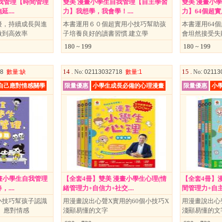
我管理【時間管理
雙美 漫畫小學生自我管理【自主學習
雙美 漫畫小
...
力】我想學，我會學！....
力】64個超實用
擾，持續成長與進
本書運用６０個超實用小技巧幫助孩
本書運用64
做到高效率
子培養良好的讀書習慣.建立學
會坦然接受失
180 ~ 199
180 ~ 199
14 .
15 .
08
數量
:缺
No
: 02113032718
數量
:1
No
: 0211
自己應對情感關學
限量優惠
小學生成長必備的心理漫畫
限量優惠
小
漫畫小學生自我管理
【全套4冊】雙美 漫畫小學生心理(情
【全套4冊】
...
緒管理力+自信力+社交....
間管理力+自主學
小技巧幫孩子認識
用漫畫說出心聲X實用的60個小技巧X
用漫畫說出心
、應對情感
淺顯易懂的文字
淺顯易懂的文