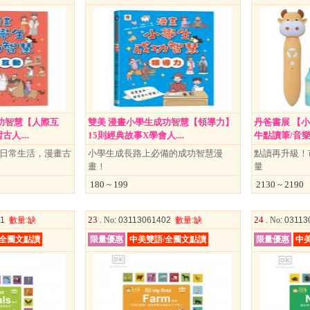
功智慧【人際互
雙美 漫畫小學生成功智慧【領導力】
丹爸書展 【
人....
15則經典故事X學會人....
牛點讀筆/音樂充
近日常生活，漫畫古
小學生成長路上必備的成功智慧漫
點讀再升級！
畫！
量
180 ~ 199
2130 ~ 2190
23 .
24 .
01
數量
:缺
No
: 03113061402
數量
:缺
No
: 0311
/全圖文點讀
限量優惠
中美雙語/全圖文點讀
限量優惠
中美