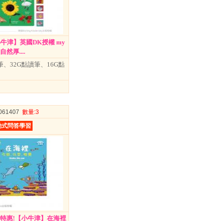
牛津】英國DK授權 my
 大自然厚....
筆、32G點讀筆、16G點
3061407
數量
:3
動式問答學習
值特惠!【小牛津】在海裡