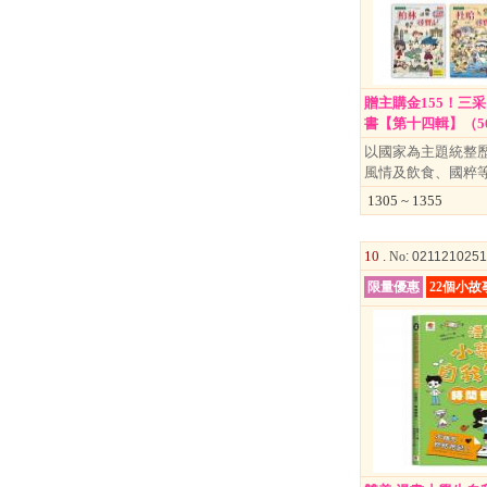
贈主購金155！三
書【第十四輯】（56-60
以國家為主題統整
風情及飲食、國粹
1305 ~ 1355
10 .
No
: 021121025
限量優惠
22個小