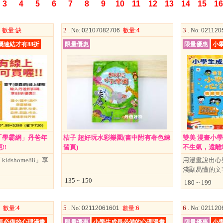
3
4
5
6
7
8
9
10
11
12
13
14
15
16
2 .
3 .
1
數量
:缺
No
: 02107082706
數量
:4
No
: 02112
屬連結才有88折
限量優惠
限量優惠
小
「學霸網」丹爸年
桔子 超好玩水彩樂園(書中附有著色練
雙美 漫畫小
!!
習頁)
不生氣，遠離壞
dshome88」享
用漫畫說出心
淺顯易懂的文
135 ~ 150
180 ~ 199
5 .
6 .
6
數量
:4
No
: 02112061601
數量
:6
No
: 02112
長必備的心理漫畫
限量優惠
小學生成長必備的心理漫畫
限量優惠
小