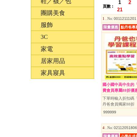
鞋／襪／包
1
2
頁數︰
21
團購美食
1 .
No
: 0011211120
服飾
限量優惠
點丹爸專
3C
家電
居家用品
家具寢具
國小國中高中生的
費會員專屬88折優惠
下單時輸入折扣碼「ki
丹爸會員獨家88折
999999
4 .
No
: 0211205180
限量優惠
小學生成