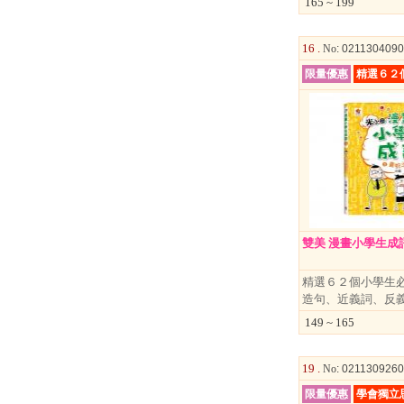
165 ~ 199
文具
玩具
16 .
No
: 021130409
美妝
限量優惠
精選６２
保健
服飾
雙美 漫畫小學生成
精選６２個小學生
造句、近義詞、反
149 ~ 165
19 .
No
: 021130926
限量優惠
學會獨立