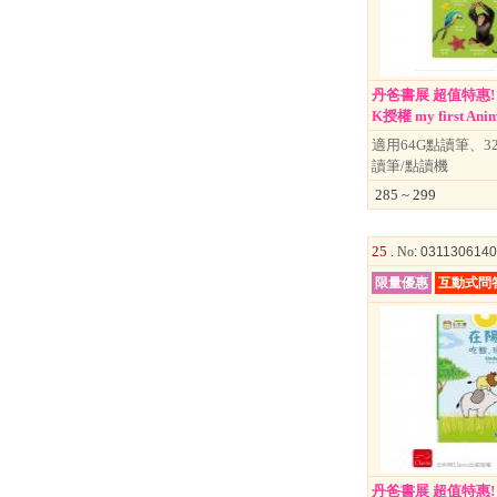
丹爸書展 超值特惠
K授權 my first Anima
適用64G點讀筆、3
讀筆/點讀機
285 ~ 299
25 .
No
: 031130614
限量優惠
互動式問
丹爸書展 超值特惠