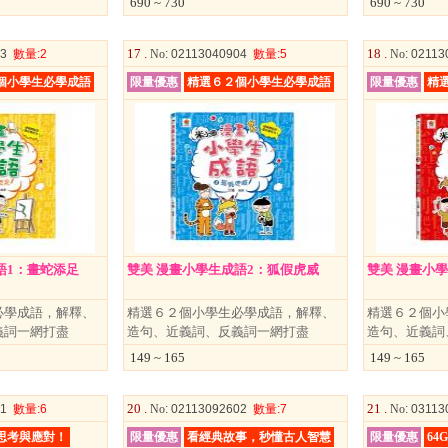
690 ~ 730
690 ~ 730
17 .
18 .
03
數量
:2
No
: 02113040904
數量
:5
No
: 0211
個小學生必學成語
限量優惠
精選６２個小學生必學成語
限量優惠
精
語1：畫蛇添足
雙美 漫畫小學生成語2：狐假虎威
雙美 漫畫小
必學成語，解釋、
精選６２個小學生必學成語，解釋、
精選６２個小
義詞一網打盡
造句、近義詞、反義詞一網打盡
造句、近義詞
149 ~ 165
149 ~ 165
20 .
21 .
01
數量
:6
No
: 02113092602
數量
:7
No
: 0311
思考與應對！
限量優惠
看經典故事，秒懂古人智慧
限量優惠
64