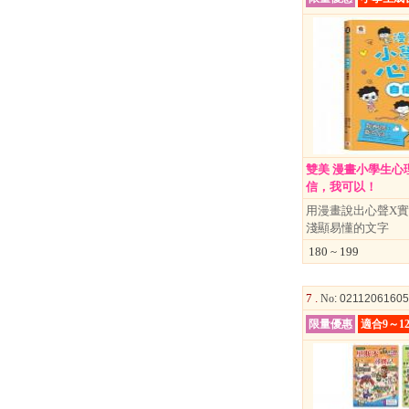
雙美 漫畫小學生心
信，我可以！
用漫畫說出心聲X實
淺顯易懂的文字
180 ~ 199
7 .
No
: 0211206160
限量優惠
適合9～1