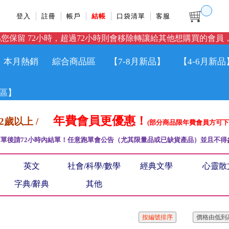
登入
註冊
帳戶
結帳
口袋清單
客服
您保留 72小時，超過72小時則會移除轉讓給其他想購買的會員，
本月熱銷
綜合商品區
【7-8月新品】
【4-6月新品
區】
年費會員更優惠！
12歲以上 /
(部分商品限年費會員方可下
單後請72小時內結單！任意跑單會公告（尤其限量品或已缺貨產品）並且不得
英文
社會/科學/數學
經典文學
心靈散
字典/辭典
其他