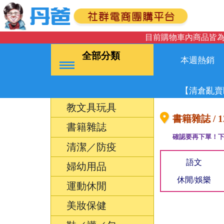
目前購物車內商品皆為
全部分類
本週熱銷
【清倉亂賣
教文具玩具
書籍雜誌 / 
書籍雜誌
確認要再下單！下
清潔／防疫
語文
婦幼用品
休閒/娛樂
運動休閒
美妝保健