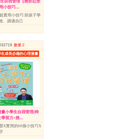
學生自我管理【挫折忍受
小技巧....
個超實用小技巧.助孩子學
敗、調適自己
3032719
數量
:2
學生成長必備的心理漫畫
漫畫小學生自我管理(時
習力+挫....
聲X實用的60個小技巧X
字