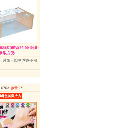
福KD鞋盒P5-0040(蓋
方便/....
，透氣不悶臭.灰塵不沾
010703
數量
:26
形膚色美觀大方