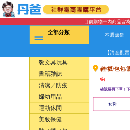
目前購物車內商品皆為
全部分類
本週熱銷
【清倉亂賣
教文具玩具
鞋/襪/包包/眼
書籍雜誌
等)
清潔／防疫
確認要再下單！下
婦幼用品
女鞋
運動休閒
美妝保健