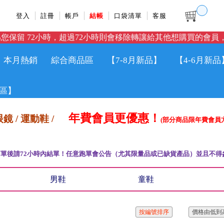
登入
註冊
帳戶
結帳
口袋清單
客服
您保留 72小時，超過72小時則會移除轉讓給其他想購買的會員，
本月熱銷
綜合商品區
【7-8月新品】
【4-6月新品
區】
年費會員更優惠！
鏡 / 運動鞋 /
(部分商品限年費會員
單後請72小時內結單！任意跑單會公告（尤其限量品或已缺貨產品）並且不得
男鞋
童鞋