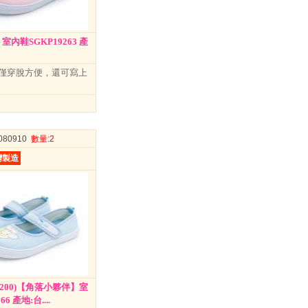
室內鞋SGKP19263 產
僅穿脫方便，還可寫上
0080910
數量
:2
灣製造
/200)【角落小夥伴】室
6 產地:台....