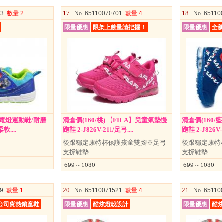
17 .
18 .
23
數量
:2
No
: 65110070701
數量
:4
No
: 6511
灣
限量優惠
限架上數量請把握！
限量優惠
全
)電燈運動鞋/耐磨
清倉價(160/桃) 【FILA】兒童氣墊慢
清倉價(160/
....
跑鞋 2-J826V-211/足弓....
跑鞋 2-J826V-
後跟穩定康特杯保護孩童雙腳※足弓
後跟穩定康特
支撐鞋墊
支撐鞋墊
699 ~ 1080
699 ~ 1080
20 .
21 .
09
數量
:1
No
: 65110071521
數量
:4
No
: 6511
公司貨熱銷童鞋
限量優惠
酷炫燈殼設計
限量優惠
酷