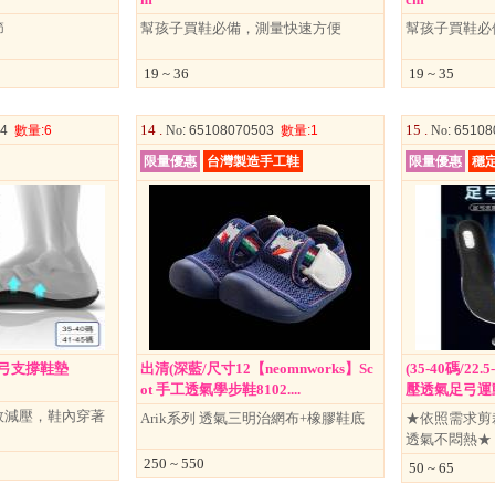
節
幫孩子買鞋必備，測量快速方便
幫孩子買鞋必
19 ~ 36
19 ~ 35
14 .
15 .
04
數量
:6
No
: 65108070503
數量
:1
No
: 6510
限量優惠
台灣製造手工鞋
限量優惠
穩
)足弓支撐鞋墊
出清(深藍/尺寸12【neomnworks】Sc
(35-40碼/22.
ot 手工透氣學步鞋8102....
壓透氣足弓運動鞋
效減壓，鞋內穿著
Arik系列 透氣三明治網布+橡膠鞋底
★依照需求剪
透氣不悶熱★ 
250 ~ 550
50 ~ 65