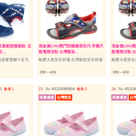
A】兒童氣墊慢跑鞋 /足
清倉價(190)戰鬥陀螺爆裂世代 帝國天
清倉價(200
...
龍電燈涼鞋 台灣製造....
龍電燈涼鞋 台灣
護孩童雙腳※足弓
耐磨大底安全舒適.台灣製造安全舒適
耐磨大底安全
199 ~ 450
199 ~ 450
23 .
24 .
01
數量
:1
No
: 65110080904
數量
:2
No
: 6511
限量優惠
台灣製造
限量優惠
台