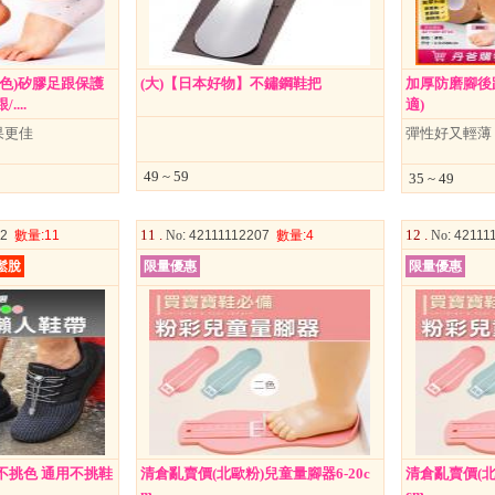
挑色)矽膠足跟保護
(大)【日本好物】不鏽鋼鞋把
加厚防磨腳後
...
適)
果更佳
彈性好又輕薄
49 ~ 59
35 ~ 49
11 .
12 .
02
數量
:11
No
: 42111112207
數量
:4
No
: 4211
鬆脫
限量優惠
限量優惠
不挑色 通用不挑鞋
清倉亂賣價(北歐粉)兒童量腳器6-20c
清倉亂賣價(北
m
cm