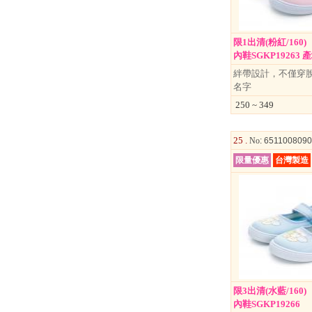
限1出清(粉紅/16
內鞋SGKP19263 產地
絆帶設計，不僅穿
名字
250 ~ 349
25 .
No
: 651100809
限量優惠
台灣製造
限3出清(水藍/16
內鞋SGKP19266