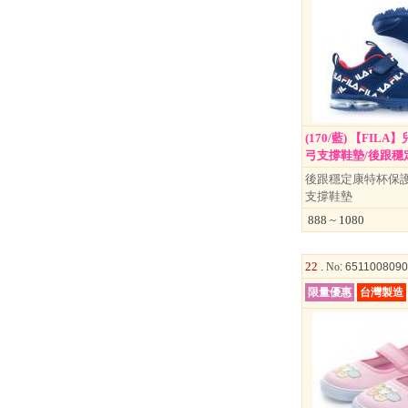
(170/藍) 【FIL
弓支撐鞋墊/後跟穩定.
後跟穩定康特杯保
支撐鞋墊
888 ~ 1080
22 .
No
: 651100809
限量優惠
台灣製造