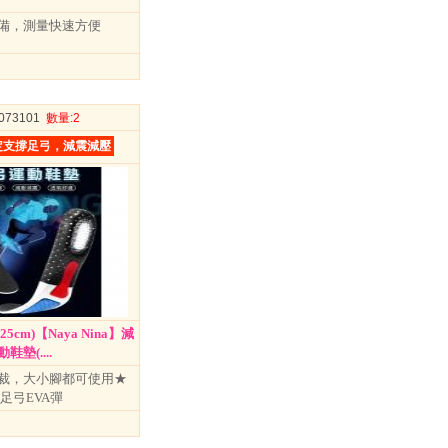
備，測量快速方便
8073101
數量
:2
定支撐足弓，減震減壓
5-25cm)【Naya Nina】減
墊(....
裁，大小腳都可使用★
足弓EVA彈