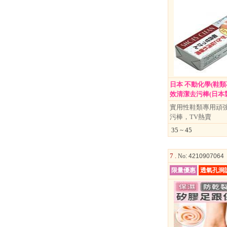
日本 不動化學(鞋
效清潔去污棒(日本製).
實用性鞋類專用頑
污棒，TV熱賣
35 ~ 45
7 .
No
: 4210907064
限量優惠
透氣孔洞