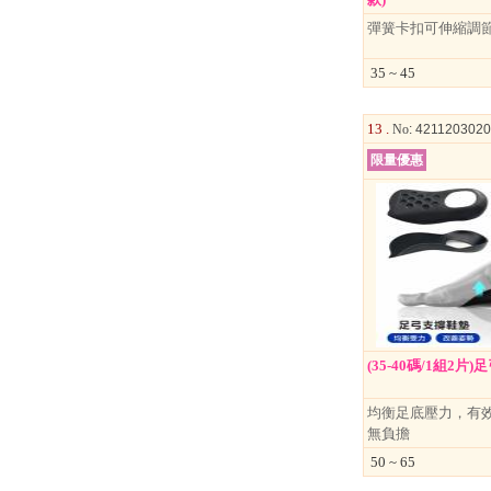
彈簧卡扣可伸縮調
35 ~ 45
↑
13 .
No
: 421120302
居家
限量優惠
用品
團購
美食
清潔
防疫
鞋/
襪/包
(35-40碼/1組2片
書籍
均衡足底壓力，有
雜誌
無負擔
50 ~ 65
文具