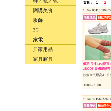
鞋／襪／包
1
2
頁數︰
團購美食
1 .
No
: 0011309080
限量優惠
如欲購買
服飾
3C
家電
居家用品
家具寢具
優惠 尺寸235(奶茶-K
aROOS 美國袋鼠鞋】
波浪大底增高4.5
1080 ~ 1500
4 .
No
: 4210605260
限量優惠
棒狀設計