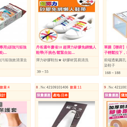
類專用)頑強污垢強
丹爸週年慶省10 超彈力矽膠免綁懶人
單購【聯府】幸
...
鞋帶(不挑色/鬆緊自如....
子輕鬆拉下，拿取
強污垢強效清潔去
彈力矽膠鞋扣★ 矽膠材質易清洗
前端透氣圓孔
染鞋子
39 ~ 55
168 ~ 188
8 .
9 .
數量
:4
No
: 42109101406
數量
:11
No
: 42110
設計
限量優惠
產地:日本
限量優惠
隱