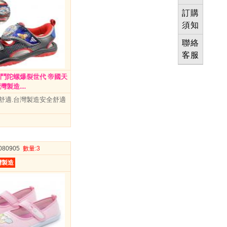
訂購
須知
聯絡
客服
)戰鬥陀螺爆裂世代 帝國天
製造....
舒適.台灣製造安全舒適
0080905
數量
:3
灣製造