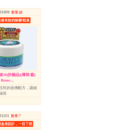
031809
數量
:缺
速有效的除腳/鞋臭
30(許願品)(薄荷/藍)
eme....
住民的祖傳配方，讓細
滋長
031101
數量
:7
明盒身設計，一目了然