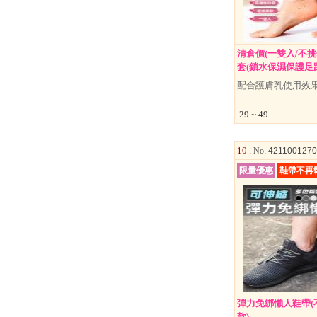
清倉價(一雙入/不
套(鎖水保濕保護足跟/.
配合護膚乳使用效
29 ~ 49
10 .
No
: 421100127
限量優惠
鞋帶不再
彈力免綁懶人鞋帶(
款)