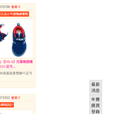
0070708
數量
:3
新正品公司貨熱銷童鞋
藍) 【FILA】兒童氣墊慢
331/足弓....
杯保護孩童雙腳※足弓
最新
消息
0071522
數量
:2
年費
炫燈殼設計
購買
登錄