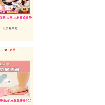
跟貼(加厚PE材質柔軟舒
，不影響穿鞋
1112208
數量
:7
歐藍綠)兒童量腳器6-20