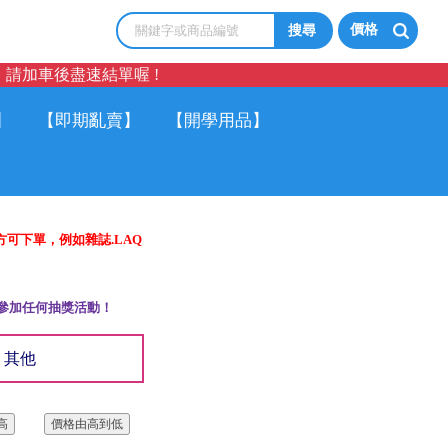
價格
請加車後盡速結單喔 !
】
【即期亂賣】
【開學用品】
方可下單，例如雜誌.LAQ
參加任何抽獎活動！
其他