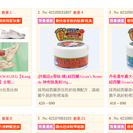
2 .
3 .
5
數量
:1
No
: 42105031807
數量
:4
No
: 42105
請按我要加量!
限量優惠
最快速有效的除腳/鞋臭
限量優惠
最快
W41283)【Kang
(許願品)(香味/橘) 紐西蘭 Gran’s Reme
丹爸週年慶大省
女鞋....
dy 神奇除臭粉50g....
紐西蘭 Gran’s R
公分拉長比例
採用紐西蘭原住民的祖傳配方，讓細
採用紐西蘭原
菌不易於鞋裡滋長
菌不易於鞋裡
420 ~ 690
410 ~ 690
5 .
6 .
4
數量
:8
No
: 42107083103
數量
:21
No
: 42108
方便輕鬆塗抹
限量優惠
讓你想掉鞋帶都難
限量優惠
透