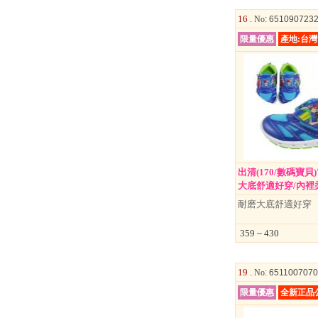
玩具
16 .
No
: 651090723
美妝
限量優惠
產地:台
保健
服飾
出清(170/數碼寶貝
大底舒適好穿/內裡柔軟
耐磨大底舒適好穿
359 ~ 430
19 .
No
: 651100707
限量優惠
全新正品