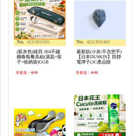
No.
No.
42113011105
42113031402
(藍灰色)綠貝 304不鏽
最新款(小灰/不含把手)
鋼春氛餐具組(湯匙+筷
【日本DUSKIN】防靜
子+收納袋)GGB
電撢子(3C產品除
非會員：
＄99
非會員：
＄90