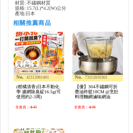
材質: 不鏽鋼材質
規格: 15.7(L)*4.2(W)公分
產地:日本
相關推薦商品
No.
No.
42112081401
73112010301
(柑橘清香)日本不動化
【優】304不鏽鋼可折
學 濾網除臭碇16.5g(可
疊油炸籃18CM @烹飪
使用約2-3周)
料理麵網滷味網油
非會員：
＄45
非會員：
＄90