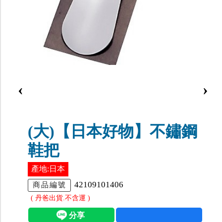
‹
›
(大)【日本好物】不鏽鋼
鞋把
產地:日本
42109101406
商品編號
( 丹爸出貨.不含運 )