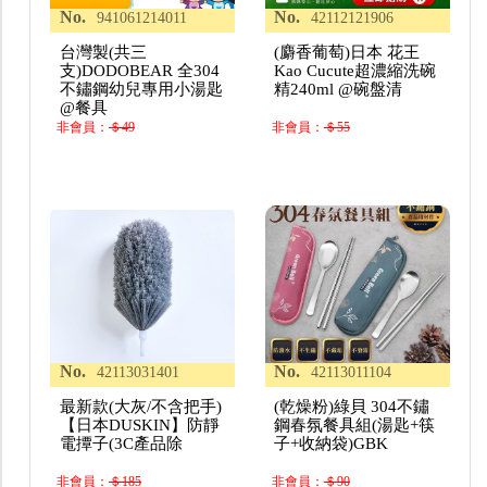
No.
No.
941061214011
42112121906
台灣製(共三
(麝香葡萄)日本 花王
支)DODOBEAR 全304
Kao Cucute超濃縮洗碗
不鏽鋼幼兒專用小湯匙
精240ml @碗盤清
@餐具
非會員：
＄49
非會員：
＄55
No.
No.
42113031401
42113011104
最新款(大灰/不含把手)
(乾燥粉)綠貝 304不鏽
【日本DUSKIN】防靜
鋼春氛餐具組(湯匙+筷
電撢子(3C產品除
子+收納袋)GBK
非會員：
＄185
非會員：
＄90