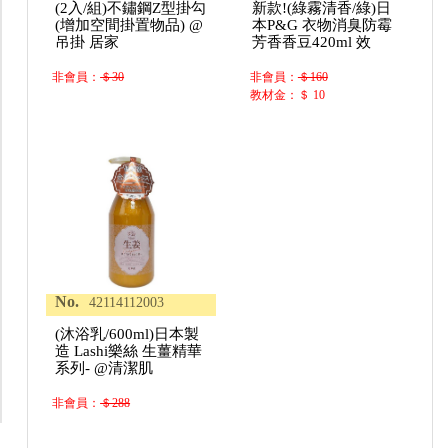
(2入/組)不鏽鋼Z型掛勾
新款!(綠霧清香/綠)日
(增加空間掛置物品) @
本P&G 衣物消臭防霉
吊掛 居家
芳香香豆420ml 效
非會員：
＄30
非會員：
＄160
教材金：＄ 10
No.
42114112003
(沐浴乳/600ml)日本製
造 Lashi樂絲 生薑精華
系列- @清潔肌
非會員：
＄288