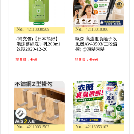
No.
No.
42113030509
42113010306
(補充包)【日本熊野】
歐森 高濃度負離子吹
泡沫慕絲洗手乳200ml
風機AW-3503(三段溫
效期2029-12-26
控) @頭髮秀髮
非會員：
＄69
非會員：
＄380
No.
No.
42110031502
42113053103