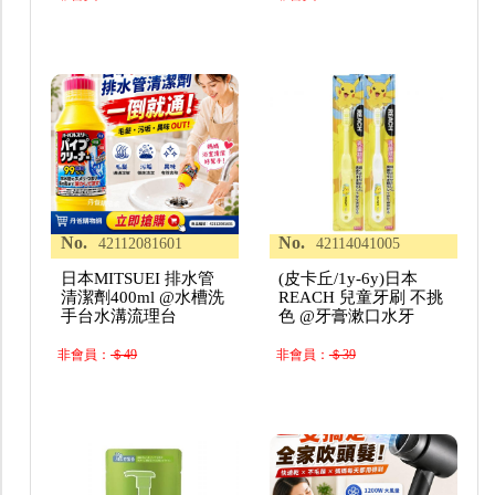
No.
No.
42112081601
42114041005
日本MITSUEI 排水管
(皮卡丘/1y-6y)日本
清潔劑400ml @水槽洗
REACH 兒童牙刷 不挑
手台水溝流理台
色 @牙膏漱口水牙
非會員：
＄49
非會員：
＄39