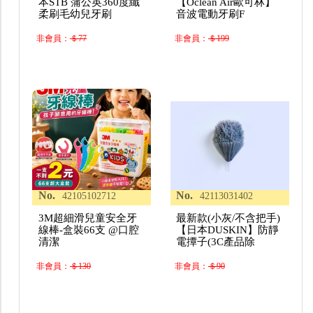
本STB 蒲公英360度纖
【Oclean Air歐可林】
柔刷毛幼兒牙刷
音波電動牙刷F
非會員：
＄77
非會員：
＄199
No.
No.
42105102712
42113031402
3M超細滑兒童安全牙
最新款(小灰/不含把手)
線棒-盒裝66支 @口腔
【日本DUSKIN】防靜
清潔
電撢子(3C產品除
非會員：
＄130
非會員：
＄90