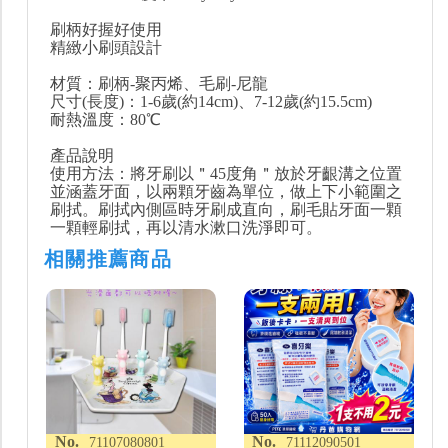
刷柄好握好使用
精緻小刷頭設計
材質：刷柄-聚丙烯、毛刷-尼龍
尺寸(長度)：1-6歲(約14cm)、7-12歲(約15.5cm)
耐熱溫度：80℃
產品說明
使用方法：將牙刷以＂45度角＂放於牙齦溝之位置
並涵蓋牙面，以兩顆牙齒為單位，做上下小範圍之
刷拭。刷拭內側區時牙刷成直向，刷毛貼牙面一顆
一顆輕刷拭，再以清水漱口洗淨即可。
相關推薦商品
No.
No.
71107080801
71112090501