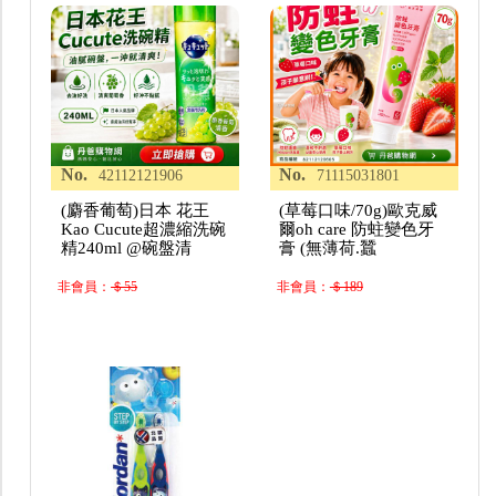
No.
No.
42112121906
71115031801
(麝香葡萄)日本 花王
(草莓口味/70g)歐克威
Kao Cucute超濃縮洗碗
爾oh care 防蛀變色牙
精240ml @碗盤清
膏 (無薄荷.蠶
非會員：
＄55
非會員：
＄189