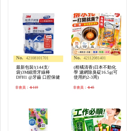
No.
No.
42108101701
42112081401
最新包裝!(144支/
(柑橘清香)日本不動化
袋)3M細滑牙線棒
學 濾網除臭碇16.5g(可
DFH1 @牙齒 口腔保健
使用約2-3周)
非會員：
＄119
非會員：
＄45