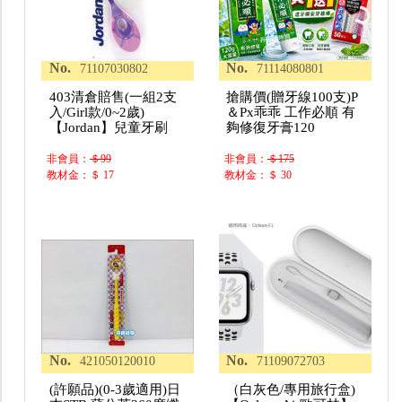
No.
No.
71107030802
71114080801
403清倉賠售(一組2支
搶購價(贈牙線100支)P
入/Girl款/0~2歲)
＆Px乖乖 工作必順 有
【Jordan】兒童牙刷
夠修復牙膏120
非會員：
＄99
非會員：
＄175
教材金：＄ 17
教材金：＄ 30
No.
No.
421050120010
71109072703
(許願品)(0-3歲適用)日
（白灰色/專用旅行盒)