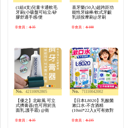
(1組4支)兒童卡通軟毛
喜牙樂(50入)超跨距功
牙刷(小吸盤可站立/矽
能性牙線棒/軟式牙齦
膠舒適手感/便
乳頭按摩刷@牙刷
非會員：
＄35
非會員：
＄100
No.
No.
42110092805
71110042002
【優之】北歐風 可立
【日本L8020】乳酸菌
式擠膏器(也可用於洗
漱口水-不含酒精
面乳.護手霜) @衛
(10ml*22入)(可有效對
非會員：
＄35
非會員：
＄235