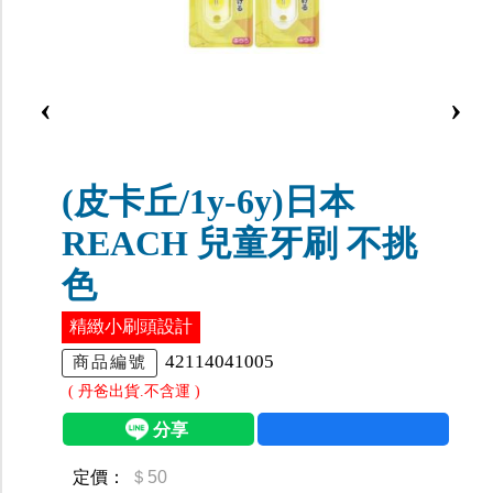
‹
›
(皮卡丘/1y-6y)日本
REACH 兒童牙刷 不挑
色
精緻小刷頭設計
42114041005
商品編號
( 丹爸出貨.不含運 )
定價：
＄50