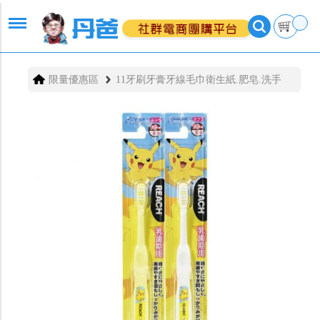
限量優惠區
11牙刷牙膏牙線毛巾衛生紙.肥皂.洗手