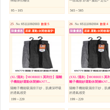
伸縮彈性極佳
一體成形.舒適+ 服貼+ 定位+
95 ~ 105
565 ~ 585
25 .
26 .
No
: 65111092003
數量
:5
No
: 65111092004
數量
:4
限量優惠
居家.運動.休閒都適穿!
限量優惠
居家.運動.休閒都適
(XL/淺灰)【MORRIES 莫利仕】陽離
(XXL/淺灰)【MORRIES 
子機能紗運動休閒褲KN77....
離子機能紗運動休閒褲KN7...
陽離子機能吸濕排汗紗，肌膚深呼吸
陽離子機能吸濕排汗紗，肌
的透氣感受
的透氣感受
199 ~ 220
199 ~ 220