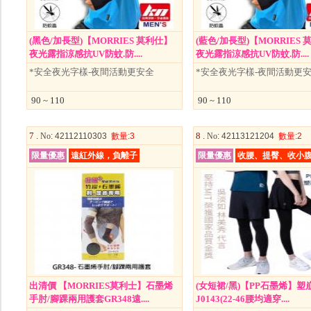
(黑色/加長型)【MORRIES 莫利仕】
(藍色/加長型)【MORRIES
夜光露指涼感抗UV防蚊.防....
夜光露指涼感抗UV防蚊.防....
*安全夜光字樣-夜間活動更安全
*安全夜光字樣-夜間活動更
90 ~ 110
90 ~ 110
7 .
8 .
No
: 42112110303
數量
:3
No
: 42113121204
數量
:2
限量優惠
遠紅外線，負離子
限量優惠
收腰、提臀、收小
出清價 【MORRIES莫利士】石墨烯
(女短裙/黑)【PP石墨烯】塑
手肘/腳踝兩用護套GR348遠....
J0143(22-46腰均適穿....