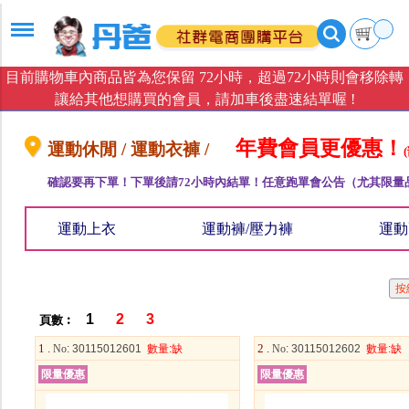
目前購物車內商品皆為您保留 72小時，超過72小時則會移除轉
讓給其他想購買的會員，請加車後盡速結單喔 !
年費會員更優惠！
運動休閒 / 運動衣褲 /
確認要再下單！下單後請72小時內結單！任意跑單會公告（尤其限量
運動上衣
運動褲/壓力褲
運動
1
2
3
頁數︰
1 .
2 .
No
: 30115012601
數量
:缺
No
: 30115012602
數量
:缺
限量優惠
限量優惠