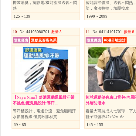
抑菌消臭，抗靜電/機能蓄溫透氣不悶
智能調節體溫、透氣不悶熱
熱
塑，魔法拉提，加壓按摩
125 ~ 139
1990 ~ 2099
10 .
11 .
No
: 44108080701
數量
:8
No
: 64114101701
數量
:8
限量優惠
運動風百搭色系
限量優惠
乾濕分離設計
【Naya Nina】舒適運動通風排汗帶
籃球運動健身束口背包/內層
不挑色(魔鬼氈設計/導汗....
外層防潑水
導汗槽設計，兩邊分流，避免額頭汗
容量大可裝成人七號球，下
水影響視線 優質矽膠材質
鞋子或髒衣47x32x16c
69 ~ 85
145 ~ 155