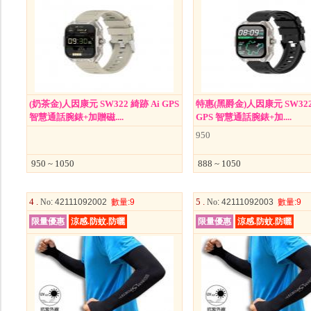
(奶茶金)人因康元 SW322 綺跡 Ai GPS
特惠(黑爵金)人因康元 SW322
智慧通話腕錶+加贈磁....
GPS 智慧通話腕錶+加....
950
950 ~ 1050
888 ~ 1050
4 .
5 .
No
: 42111092002
數量
:9
No
: 42111092003
數量
:9
限量優惠
涼感.防蚊.防曬
限量優惠
涼感.防蚊.防曬