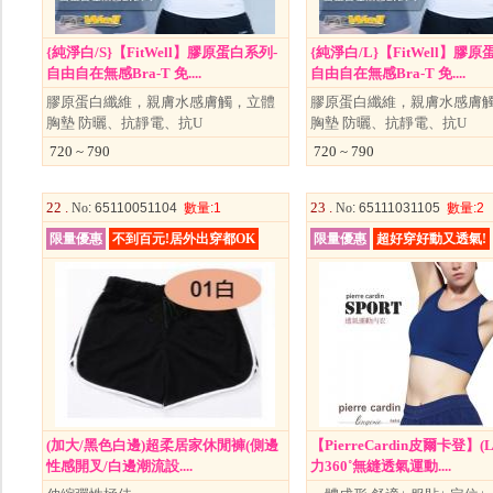
{純淨白/S}【FitWell】膠原蛋白系列-
{純淨白/L}【FitWell】膠原
自由自在無感Bra-T 免....
自由自在無感Bra-T 免....
膠原蛋白纖維，親膚水感膚觸，立體
膠原蛋白纖維，親膚水感膚
胸墊 防曬、抗靜電、抗U
胸墊 防曬、抗靜電、抗U
720 ~ 790
720 ~ 790
22 .
23 .
No
: 65110051104
數量
:1
No
: 65111031105
數量
:2
限量優惠
不到百元!居外出穿都OK
限量優惠
超好穿好動又透氣!
(加大/黑色白邊)超柔居家休閒褲(側邊
【PierreCardin皮爾卡登】(
性感開叉/白邊潮流設....
力360˚無縫透氣運動....