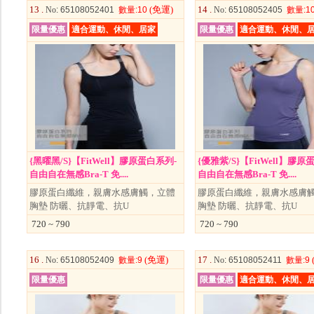
13 .
(免運)
14 .
No
: 65108052401
數量
:10
No
: 65108052405
數量
:1
限量優惠
適合運動、休閒、居家
限量優惠
適合運動、休閒、
{黑曜黑/S}【FitWell】膠原蛋白系列-
{優雅紫/S}【FitWell】膠原
自由自在無感Bra-T 免....
自由自在無感Bra-T 免....
膠原蛋白纖維，親膚水感膚觸，立體
膠原蛋白纖維，親膚水感膚
胸墊 防曬、抗靜電、抗U
胸墊 防曬、抗靜電、抗U
720 ~ 790
720 ~ 790
16 .
(免運)
17 .
No
: 65108052409
數量
:9
No
: 65108052411
數量
:9
限量優惠
限量優惠
適合運動、休閒、