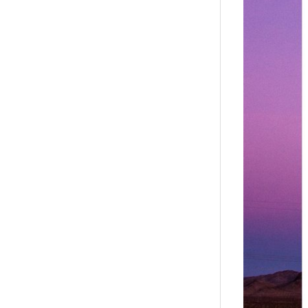
↑
居家
用品
團購
美食
清潔
防疫
鞋/