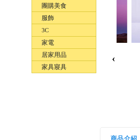
團購美食
服飾
3C
家電
居家用品
‹
家具寢具
商品介紹