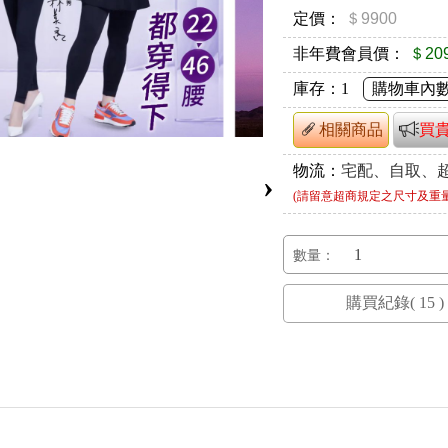
定價：
＄9900
非年費會員價：
＄20
庫存：
1
購物車內
相關商品
買
物流：
宅配、自取、
›
(請留意超商規定之尺寸及重
數量：