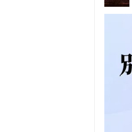
襪/包
書籍
雜誌
文具
玩具
美妝
保健
服飾