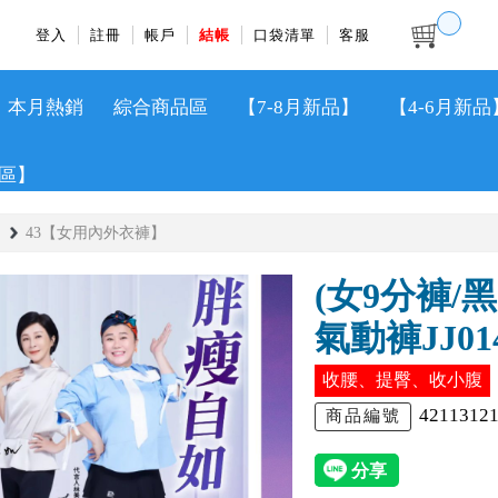
登入
註冊
帳戶
結帳
口袋清單
客服
本月熱銷
綜合商品區
【7-8月新品】
【4-6月新品
區】
43【女用內外衣褲】
(女9分褲/
氣動褲JJ01
收腰、提臀、收小腹
4211312
商品編號