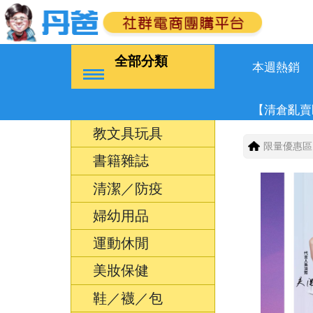
全部分類
本週熱銷
【清倉亂賣
教文具玩具
限量優惠區
書籍雜誌
清潔／防疫
婦幼用品
運動休閒
美妝保健
鞋／襪／包