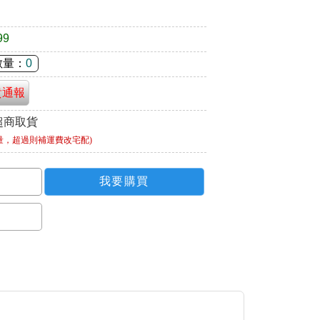
99
數量：
0
貴通報
超商取貨
量，超過則補運費改宅配)