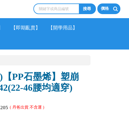
價格
】
【即期亂賣】
【開學用品】
黑)【PP石墨烯】塑崩
42(22-46腰均適穿)
1205
( 丹爸出貨.不含運 )