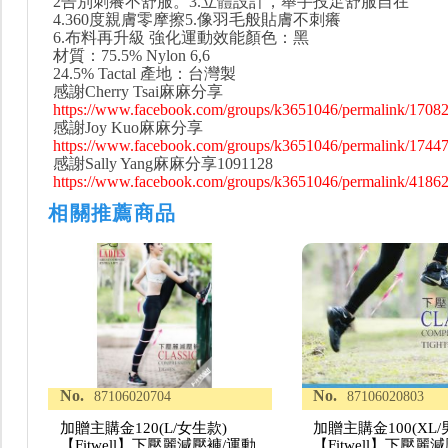
2告別刺癢不舒服。3.立體設計，舉手投足舒服自在
4.360度親膚零摩擦5.像羽毛般貼膚不刺癢
6.布料再升級 強化運動效能顏色：黑
材質：75.5% Nylon 6,6
24.5% Tactal 產地：台灣製
感謝Cherry Tsai麻麻分享
https://www.facebook.com/groups/k3651046/permalink/1708
感謝Joy Kuo麻麻分享
https://www.facebook.com/groups/k3651046/permalink/1744
感謝Sally Yang麻麻分享1091128
https://www.facebook.com/groups/k3651046/permalink/4186
相關推薦商品
No.
No.
87106020704
87106020803
加贈主購金120(L/女生款)
加贈主購金100(XL/
【Fitwell】下壓麗減壓褲/運動
【Fitwell】下壓麗