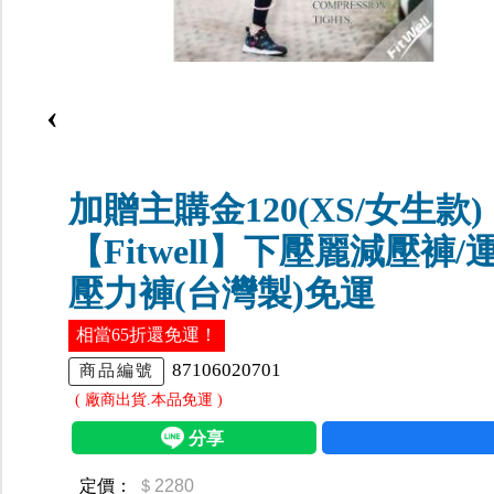
‹
加贈主購金120(XS/女生款)
【Fitwell】下壓麗減壓褲/
壓力褲(台灣製)免運
相當65折還免運！
87106020701
商品編號
( 廠商出貨.本品免運 )
定價：
＄2280