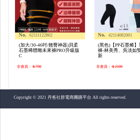
No.
No.
62111122802
42114082001
(加大/30-46吋/翹臀神器)貝柔
(黑色)【PP石墨烯
石墨稀體雕未來褲PRO升級版
褲-林美秀、吳淡如
C
新
非會員：
＄790
非會員：
＄2100
Copyright © 2021 丹爸社群電商團購平台 All rights reserved.