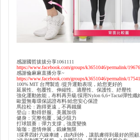
感謝國哲拔拔分享1061111
https://www.facebook.com/groups/k3651046/permalink/1967
感謝倫麻麻直播分享~
https://www.facebook.com/groups/k3651046/permalink/1754
100% MIT 台灣製造 /提升運動表現，給您更好的
延展性、包覆性、伸縮性、適壓性、保護性、紓壓性
強化運動效能，布料再升級/採用Nylon 6,6+Tactal彈性纖
歐盟無毒環保認證布料/給您安心保證
馬拉松：跑得更遠，不再鐵腿
登山：動得舒服、美麗加倍
健身：完整包覆，減少阻力
打球競賽：彈力支撐，強度變換
瑜珈：盡情伸展，鍛練無限
1採界四針六線車縫，由內到外，讓肌膚得到最好的照顧