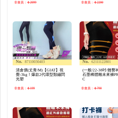
非會員：
＄2099
非會員：
＄2200
No.
No.
87110030403
62111122801
清倉價(丈青/M)【GIAT】視
(一般/22-38吋/翹
覺-3kg！爆款2代環型類繃閃
石墨稀體雕未來褲P
光塑
C
非會員：
＄199
非會員：
＄790