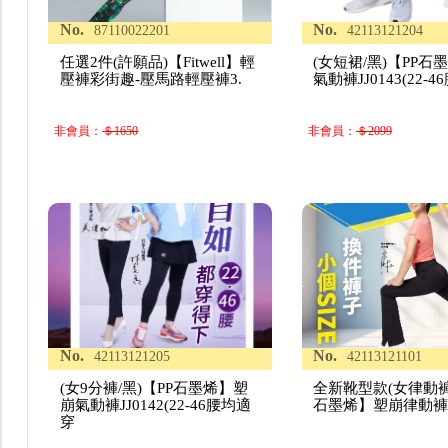
No.
No.
87110022201
42113121204
任選2件(許願品)【Fitwell】輕
(女短裙/黑)【PP石
壓褲彩街趣-壓馬路輕壓褲3.
氣動褲JJ0143(22-
非會員：
＄1650
非會員：
＄2099
No.
No.
42113121205
42113121101
(女9分褲/黑)【PP石墨烯】塑
全新靴型款(女律動褲/
崩氣動褲JJ0142(22-46腰均適
石墨烯】塑崩律動褲JJ
穿