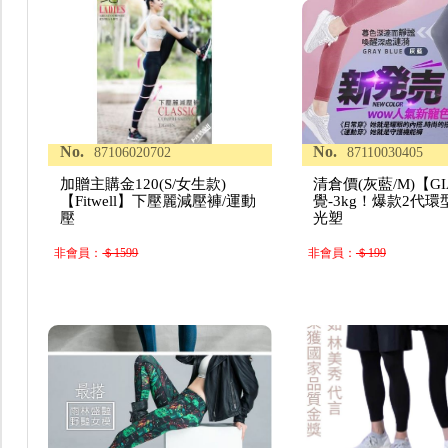
No.
No.
87106020702
87110030405
加贈主購金120(S/女生款)
清倉價(灰藍/M)【G
【Fitwell】下壓麗減壓褲/運動
覺-3kg！爆款2代
壓
光塑
非會員：
＄1599
非會員：
＄199