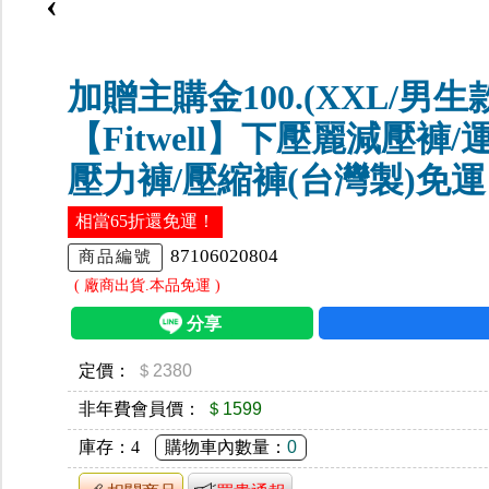
‹
加贈主購金100.(XXL/男生
【Fitwell】下壓麗減壓褲/
壓力褲/壓縮褲(台灣製)免運
相當65折還免運！
87106020804
商品編號
( 廠商出貨.本品免運 )
定價：
＄2380
非年費會員價：
＄1599
庫存：
4
購物車內數量：
0