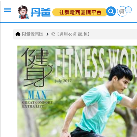
限量優惠區
42【男用衣褲.襪.包】