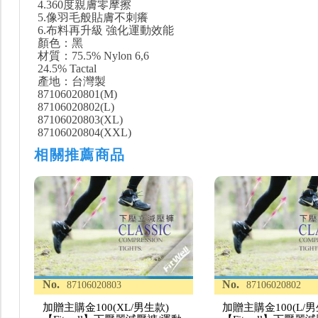
4.360度親膚零摩擦
5.像羽毛般貼膚不刺癢
6.布料再升級 強化運動效能
顏色：黑
材質：75.5% Nylon 6,6
24.5% Tactal
產地：台灣製
87106020801(M)
87106020802(L)
87106020803(XL)
87106020804(XXL)
相關推薦商品
No.
No.
87106020803
87106020802
加贈主購金100(XL/男生款)
加贈主購金100(L/男