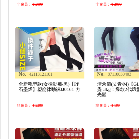
非會員：
＄2099
非會員：
＄2099
No.
No.
42113121101
87110030403
全新靴型款(女律動褲/黑)【PP
清倉價(丈青/M)【G
石墨烯】塑崩律動褲JJ0161-方
覺-3kg！爆款2代
光塑
非會員：
＄2200
非會員：
＄199