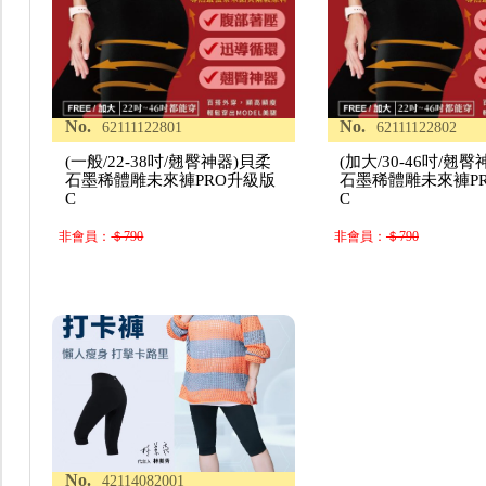
No.
No.
62111122801
62111122802
(一般/22-38吋/翹臀神器)貝柔
(加大/30-46吋/翹
石墨稀體雕未來褲PRO升級版
石墨稀體雕未來褲P
C
C
非會員：
＄790
非會員：
＄790
No.
42114082001