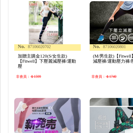
No.
No.
87106020702
87106020801
加贈主購金120(S/女生款)
(M/男生款)【Fitwe
【Fitwell】下壓麗減壓褲/運動
減壓褲/運動壓力褲/
壓
非會員：
＄1599
非會員：
＄1740