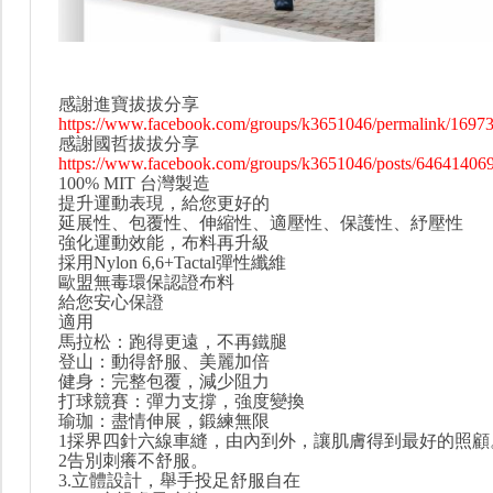
感謝進寶拔拔分享
https://www.facebook.com/groups/k3651046/permalink/1697
感謝國哲拔拔分享
https://www.facebook.com/groups/k3651046/posts/64641406
100% MIT 台灣製造
提升運動表現，給您更好的
延展性、包覆性、伸縮性、適壓性、保護性、紓壓性
強化運動效能，布料再升級
採用Nylon 6,6+Tactal彈性纖維
歐盟無毒環保認證布料
給您安心保證
適用
馬拉松：跑得更遠，不再鐵腿
登山：動得舒服、美麗加倍
健身：完整包覆，減少阻力
打球競賽：彈力支撐，強度變換
瑜珈：盡情伸展，鍛練無限
1採界四針六線車縫，由內到外，讓肌膚得到最好的照顧
2告別刺癢不舒服。
3.立體設計，舉手投足舒服自在