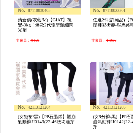
No.
No.
87110030405
87110022201
清倉價(灰藍/M)【GIAT】視
任選2件(許願品)【Fit
覺-3kg！爆款2代環型類繃閃
壓褲彩街趣-壓馬路輕
光塑
非會員：
＄199
非會員：
＄1650
No.
No.
42113121204
42113121205
(女短裙/黑)【PP石墨烯】塑崩
(女9分褲/黑)【PP
氣動褲JJ0143(22-46腰均適穿
崩氣動褲JJ0142(22
穿