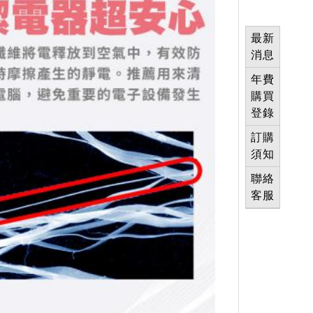
最新
消息
年費
購買
登錄
訂購
須知
聯絡
客服