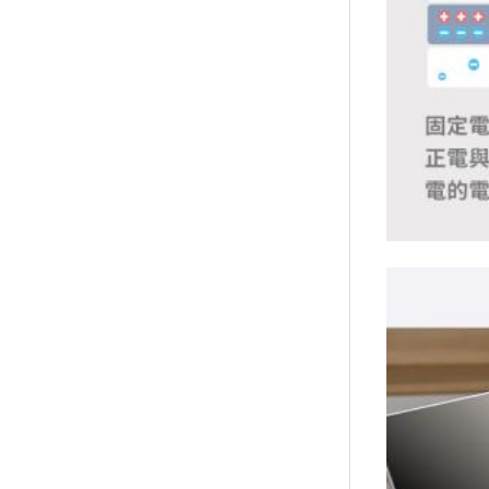
襪/包
書籍
雜誌
文具
玩具
美妝
保健
服飾