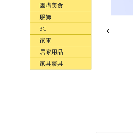
團購美食
服飾
‹
3C
家電
居家用品
家具寢具