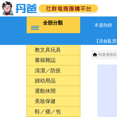
全部分類
本週熱銷
【清倉亂賣
教文具玩具
限量優惠區
書籍雜誌
清潔／防疫
婦幼用品
運動休閒
美妝保健
鞋／襪／包