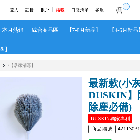
登入
註冊
帳戶
結帳
口袋清單
客服
本月熱銷
綜合商品區
【7-8月新品】
【4-6月新品
區】
7【居家清潔】
最新款(小
DUSKIN
除塵必備)
DUSKIN獨家專利
4211303
商品編號