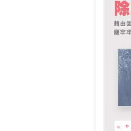
↑
居家
用品
團購
美食
清潔
防疫
鞋/