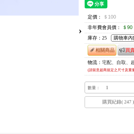
定價：
＄100
非年費會員價：
＄90
›
庫存：
25
購物車內
相關商品
買
物流：
宅配、自取、
(請留意超商規定之尺寸及重
數量：