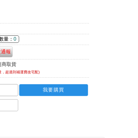
數量：
0
貴通報
超商取貨
量，超過則補運費改宅配)