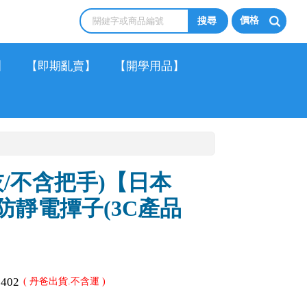
價格
】
【即期亂賣】
【開學用品】
灰/不含把手)【日本
】防靜電撢子(3C產品
1402
( 丹爸出貨.不含運 )