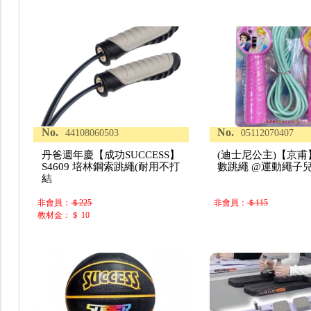
No.
No.
44108060503
05112070407
丹爸週年慶【成功SUCCESS】
(迪士尼公主)【京
S4609 培林鋼索跳繩(耐用不打
數跳繩 @運動繩子
結
非會員：
＄225
非會員：
＄115
教材金：＄ 10