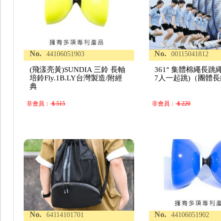
No.
No.
44106051903
00115041812
(飛漾亮黃)SUNDIA 三鈴 長軸
361° 集體棉繩長跳繩(
培鈴Fly.1B.LY台灣製造/附經
7人一起跳)（團體長
典
非會員：
＄515
非會員：
＄220
No.
No.
64114101701
44106051902