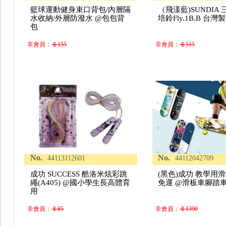
籃球運動健身束口背包/內層隔
（飛漾藍)SUNDIA 
水收納/外層防潑水 @包包背
培鈴Fly.1B.B 台
包
非會員：
＄155
非會員：
＄515
No.
No.
44113112601
44112042709
成功 SUCCESS 酷洛米炫彩跳
(黑色)成功 教學用滑板
繩(A405) @國小學生長高體育
免運 @滑板車腳踏
用
非會員：
＄85
非會員：
＄1390