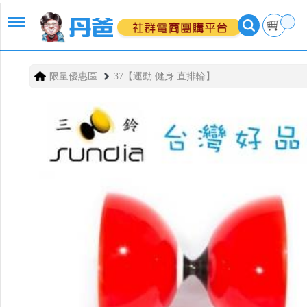
限量優惠區
37【運動.健身.直排輪】