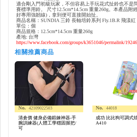
適合剛入門初級玩家，不但容易上手玩花式扯鈴也不是
賽標準用鈴。 尺寸12.5cm*14.5cm 重量260g。本產品
好專用強韌線)，拿到便可直接開始扯。
商品名稱：SUNDIA 三鈴 長軸培鈴系列 Fly.1B.R 飛漾紅
單位：個
商品規格：12.5cm*14.5cm 重量260g
產地: 台灣
https://www.facebook.com/groups/k3651046/permalink/1924
相關推薦商品
No.
No.
42109022503
44018
清倉價 健身必備鍛鍊神器-手
成功 比比狗可調式
腕訓練器(人體工學穩固握把/
A410
可