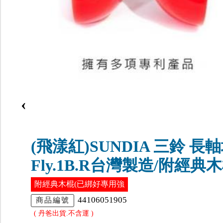
‹
(飛漾紅)SUNDIA 三鈴 長
Fly.1B.R台灣製造/附經典
附經典木棍(已綁好專用強
44106051905
商品編號
( 丹爸出貨.不含運 )