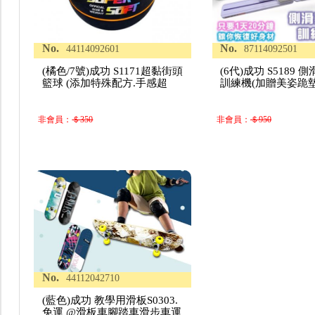
No.
No.
44114092601
87114092501
(橘色/7號)成功 S1171超黏街頭
(6代)成功 S5189
籃球 (添加特殊配方.手感超
訓練機(加贈美姿跪墊
非會員：
＄350
非會員：
＄950
No.
44112042710
(藍色)成功 教學用滑板S0303.
免運 @滑板車腳踏車滑步車運