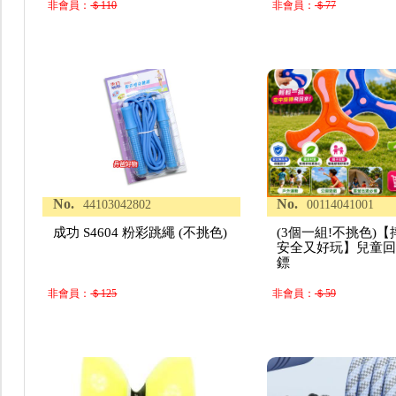
非會員：
＄110
非會員：
＄77
No.
No.
44103042802
00114041001
成功 S4604 粉彩跳繩 (不挑色)
(3個一組!不挑色)
安全又好玩】兒童
鏢
非會員：
＄125
非會員：
＄59