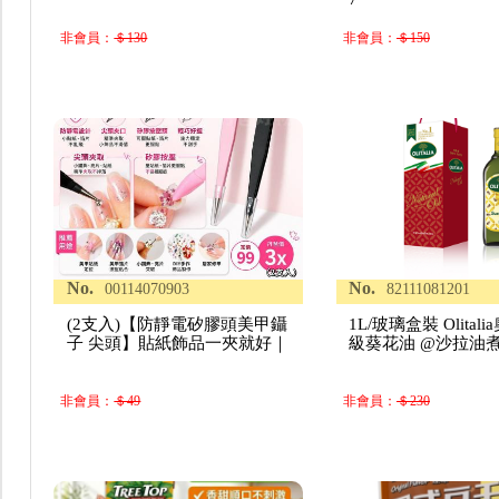
非會員：
＄130
非會員：
＄150
No.
No.
00114070903
82111081201
(2支入)【防靜電矽膠頭美甲鑷
1L/玻璃盒裝 Olital
子 尖頭】貼紙飾品一夾就好｜
級葵花油 @沙拉油
非會員：
＄49
非會員：
＄230