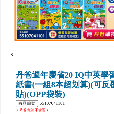
‹
丹爸週年慶省20 IQ中英學
紙書(一組8本超划算)(可反
貼)(OPP袋裝)
55107041101
商品編號
( 丹爸出貨.不含運 )