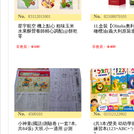
No.
No.
83112011001
82108070101
星宇航空 機上點心 粗味玉米
1L盒裝【Olitalia
水果酥營養師精心調配(@餅乾
橄欖油(義大利原裝
零
非會員：
＄149
非會員：
＄499
No.
No.
4500101
02112122802
小神童(國語)測驗卷 (一套7本,
(共3本)雙美 幼幼
共84張) 大班.小一適用 @測
練習本(123+ABC+
7