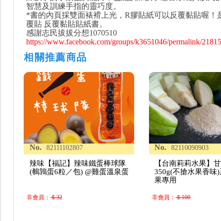
智慧及訓練手指的靈巧度。
*書的內頁採雙面裱褙上光，R膠貼紙可以反覆黏貼喔！
覆貼 反覆黏貼貼紙書。
感謝志民拔拔分想1070510
https://www.facebook.com/groups/k3651046/permalink/2181
相關推薦商品
No.
No.
82111102807
82110090903
辣味【福記】辣味鐵蛋棒球隊
【台南莉莉水果】
(鵪鶉蛋6粒／包) @雞蛋溫泉蛋
350g(不搶水果香味
果專用
非會員：
＄32
非會員：
＄100