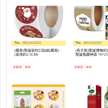
No.
No.
00114110323
00114110322
(圓形)聖誕節封口貼紙(圓形)
(長方形)聖誕禮物封
(直徑約2.5CM)
聖誕氛圍神器 76*2
非會員：
＄25
非會員：
＄25