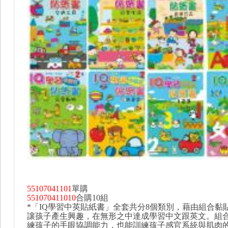
55107041101
單購
551070411010
合購10組
*「IQ學習中英貼紙書」全套共分8個類別，藉由組合黏
讓孩子產生興趣，在無形之中達成學習中文跟英文。組
練孩子的手眼協調能力，也能訓練孩子感官系統與肌肉