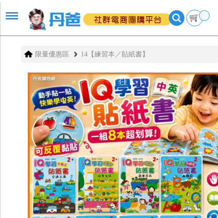
限量優惠區
14【練習本／貼紙書】