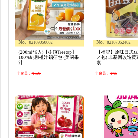
No.
No.
82109050602
82107052402
(200ml*6入)【樹頂Treetop】
【福記】原味日式豆干
100%純柳橙汁鋁箔包 (美國果
／包) 非基因改造黃
汁
素
非會員：
＄135
非會員：
＄85