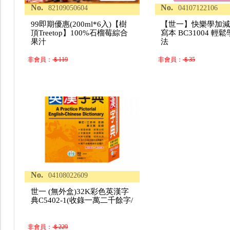
No.
No.
82109050604
04107122106
99即期優惠(200ml*6入)【樹
【世一】快樂學加減
頂Treetop】100%石榴莓綜合
寫本 BC31004 輕
果汁
法
非會員：
＄119
非會員：
＄35
No.
04108022609
世一 (無外盒)32K彩色英漢字
典C5402-1(收錄一萬二千餘字/
非會員：
＄229