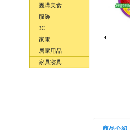
團購美食
服飾
3C
‹
家電
居家用品
家具寢具
商品介紹