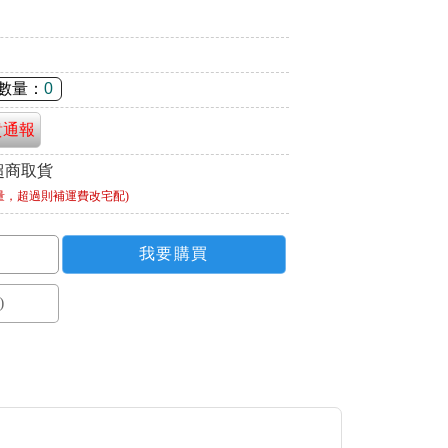
數量：
0
貴通報
超商取貨
量，超過則補運費改宅配)