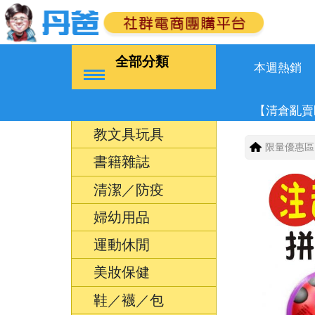
全部分類
本週熱銷
【清倉亂賣
教文具玩具
限量優惠區
書籍雜誌
清潔／防疫
婦幼用品
運動休閒
美妝保健
鞋／襪／包