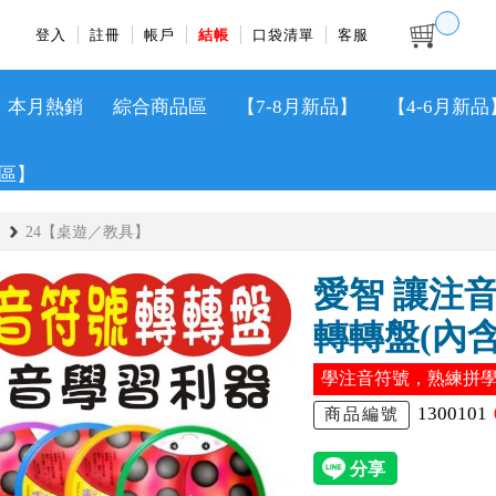
登入
註冊
帳戶
結帳
口袋清單
客服
本月熱銷
綜合商品區
【7-8月新品】
【4-6月新品
區】
24【桌遊／教具】
愛智 讓注
轉轉盤(內含
學注音符號，熟練拼
1300101
商品編號