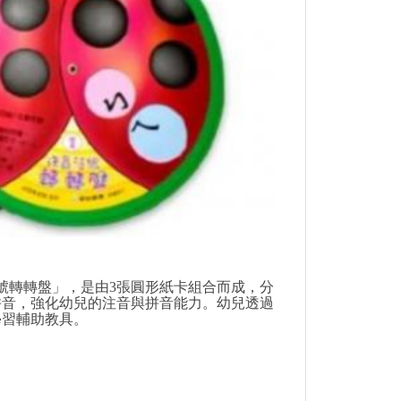
號轉轉盤」，是由3張圓形紙卡組合而成，分
拼音，強化幼兒的注音與拼音能力。幼兒透過
學習輔助教具。