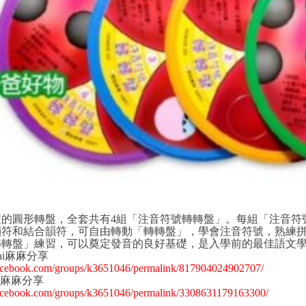
的圓形轉盤，全套共有4組「注音符號轉轉盤」。每組「注音符
韻符和結合韻符，可自由轉動「轉轉盤」，學會注音符號，熟練
轉轉盤」練習，可以奠定發音的良好基礎，是入學前的最佳語文
sai麻麻分享
acebook.com/groups/k3651046/permalink/817904024902707/
ng麻麻分享
acebook.com/groups/k3651046/permalink/3308631179163300/