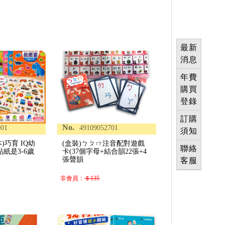
最新
消息
年費
購買
登錄
訂購
No.
001
49109052701
須知
)巧育 IQ幼
(盒裝)ㄅㄆㄇ注音配對遊戲
聯絡
紙是3-6歲
卡(37個字母+結合韻22張+4
張聲韻
客服
非會員：
＄135