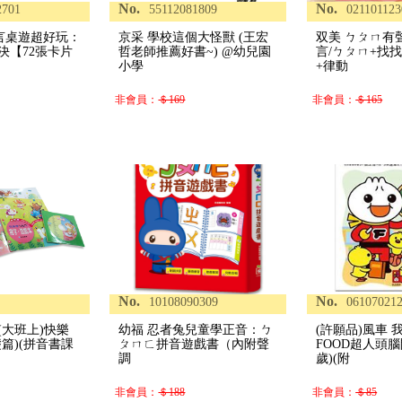
No.
No.
2701
55112081809
021101123
語言桌遊超好玩：
京采 學校這個大怪獸 (王宏
双美 ㄅㄆㄇ有
決【72張卡片
哲老師推薦好書~) @幼兒園
言/ㄅㄆㄇ+找
小學
+律動
非會員：
＄169
非會員：
＄165
No.
No.
10108090309
06107021
(大班上)快樂
幼福 忍者兔兒童學正音：ㄅ
(許願品)風車 
篇)(拼音書課
ㄆㄇㄈ拼音遊戲書​（內附聲
FOOD超人頭腦
調
歲)(附
非會員：
＄188
非會員：
＄85