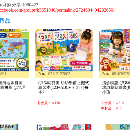
su麻麻分享 1080423
acebook.com/groups/k3651046/permalink/2724604404232650/
商品
No.
No.
2801
02112122802
09103093
一 臺灣地圖拼圖
(共3本)雙美 幼幼學前上翻式
清倉特惠 (共8本
界地圖拼圖 @地理
練習本(123+ABC+ㄅㄆㄇ)每
幼啟蒙貼紙書(貼
本7
小孩
非會員：
＄150
非會員：
＄210
教材金：＄ 11