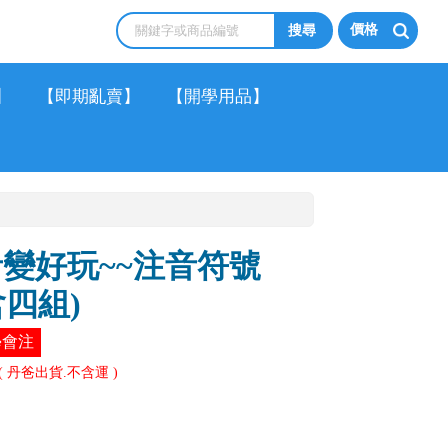
價格
】
【即期亂賣】
【開學用品】
音變好玩~~注音符號
四組)
學會注
( 丹爸出貨.不含運 )