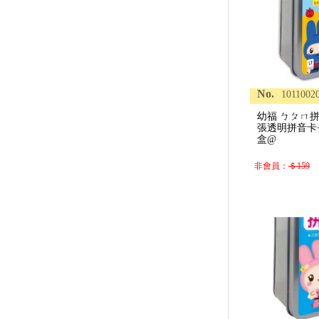
No.
1011002
幼福 ㄅㄆㄇ拼
張透明拼音卡
盒@
非會員：
＄159