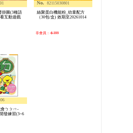
No.
01
82115030801
聲掛圖(3種語
絲聚蛋白機能粉_幼童配方
找看互動遊戲
（30包/盒) 效期至20261014
非會員：
＄399
206
我會ㄅㄆㄇ-
開發練習(3~6