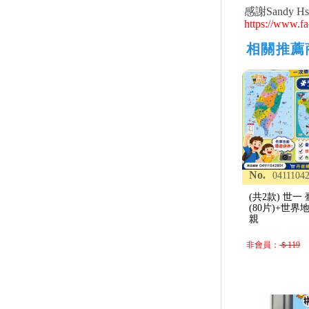
感謝Sandy H
服飾
https://www.f
相關推薦
No.
0411104
(共2款) 世
(80片)+世
親
非會員：
＄119