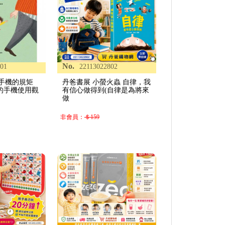
No.
801
22113022802
 手機的規矩
丹爸書展 小螢火蟲 自律，我
的手機使用觀
有信心做得到(自律是為將來
做
非會員：
＄159