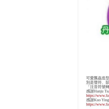
↑
居家
用品
團購
美食
清潔
防疫
鞋/
襪/包
書籍
可愛瓢蟲造型
雜誌
別是聲符、
「注音符號
文具
感謝Hanju T
玩具
https://www.f
感謝Kuo Yi
美妝
https://www.f
保健