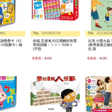
No.
No.
0801
10110031710
22113022
讀疊疊卡（63
幼福 忍者兔3D立體觸控有聲
出清 小螢火蟲
+10張圖卡）鐵
學習掛圖：ㄅㄆㄇ 9208-1
(教導孩童正確
(手指
念.讓
非會員：
＄165
非會員：
＄159