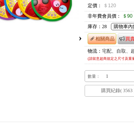
定價：
＄120
非年費會員價：
＄90
庫存：
28
購物車內
›
相關商品
買
物流：
宅配、自取、
(請留意超商規定之尺寸及重
數量：