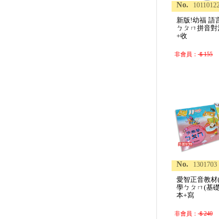
No.
1011012
新版!幼福 
ㄅㄆㄇ拼音對
+收
非會員：
＄155
No.
1301703
愛智正音教材
學ㄅㄆㄇ(基礎
本+寫
非會員：
＄240