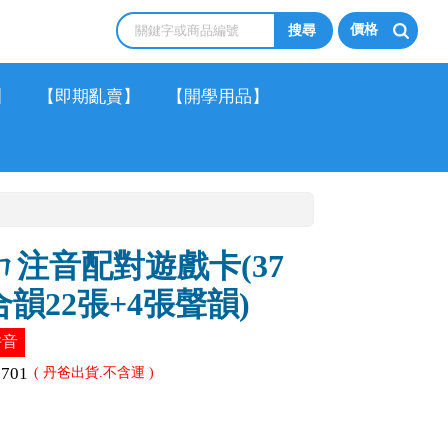
價格
】
【即期亂賣】
【開學用品】
ㄇ注音配對遊戲卡(37
韻22張+4張聲韻)
拼音
2701
( 丹爸出貨.不含運 )