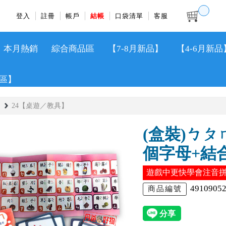
登入
註冊
帳戶
結帳
口袋清單
客服
本月熱銷
綜合商品區
【7-8月新品】
【4-6月新品
區】
24【桌遊／教具】
(盒裝)ㄅㄆ
個字母+結合
遊戲中更快學會注音
4910905
商品編號