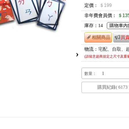
定價：
＄199
非年費會員價：
＄13
庫存：
14
購物車內
相關商品
買
物流：
宅配、自取、
›
(請留意超商規定之尺寸及重
數量：