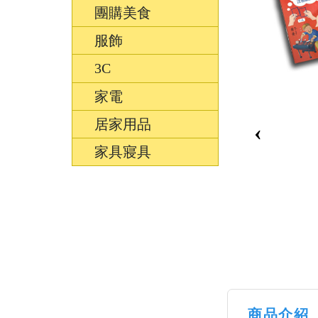
團購美食
服飾
3C
家電
居家用品
‹
家具寢具
商品介紹