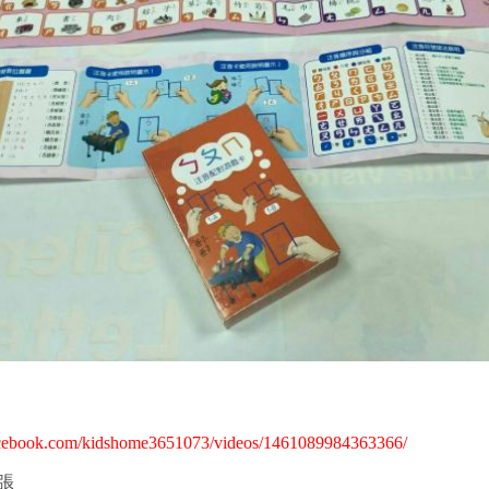
acebook.com/kidshome3651073/videos/1461089984363366/
張