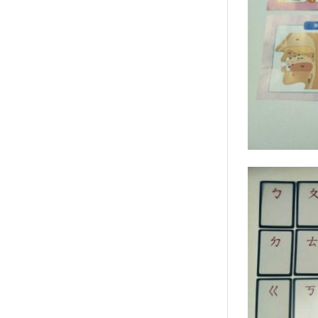
襪/包
書籍
雜誌
文具
玩具
美妝
保健
服飾