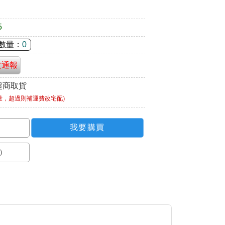
5
數量：
0
貴通報
超商取貨
量，超過則補運費改宅配)