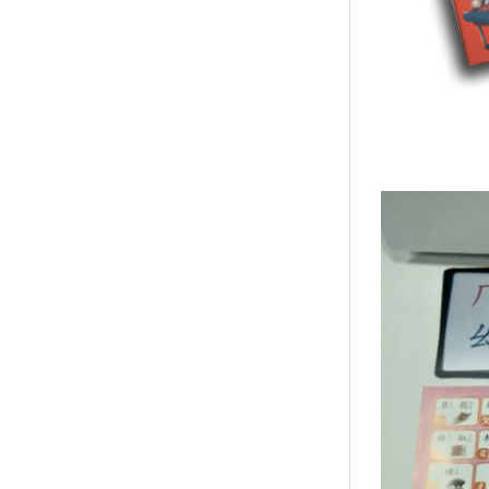
↑
居家
用品
團購
美食
清潔
防疫
鞋/