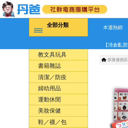
全部分類
本週熱銷
【清倉亂賣
教文具玩具
限量優惠區
書籍雜誌
清潔／防疫
婦幼用品
運動休閒
美妝保健
鞋／襪／包