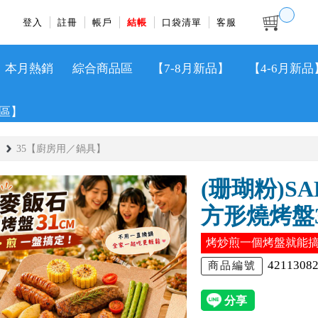
登入
註冊
帳戶
結帳
口袋清單
客服
本月熱銷
綜合商品區
【7-8月新品】
【4-6月新品
區】
35【廚房用／鍋具】
(珊瑚粉)S
方形燒烤盤3
烤炒煎一個烤盤就能
4211308
商品編號