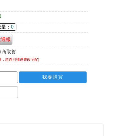
0
數量：
0
貴通報
超商取貨
量，超過則補運費改宅配)