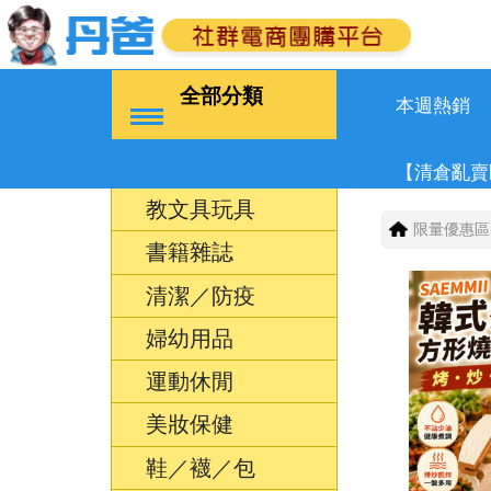
全部分類
本週熱銷
【清倉亂賣
教文具玩具
限量優惠區
書籍雜誌
清潔／防疫
婦幼用品
運動休閒
美妝保健
鞋／襪／包