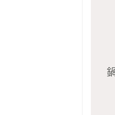
↑
居家
用品
團購
美食
清潔
防疫
鞋/