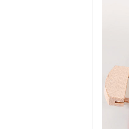
襪/包
書籍
雜誌
文具
玩具
美妝
保健
服飾