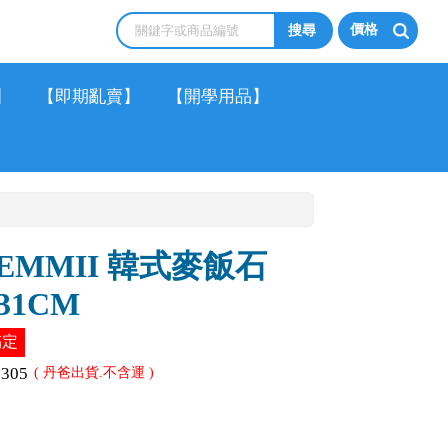
價格
】
【即期亂賣】
【開學用品】
AEMMII 韓式麥飯石
1CM
搞定
2305
( 丹爸出貨.不含運 )