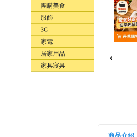
團購美食
服飾
3C
家電
居家用品
‹
家具寢具
商品介紹