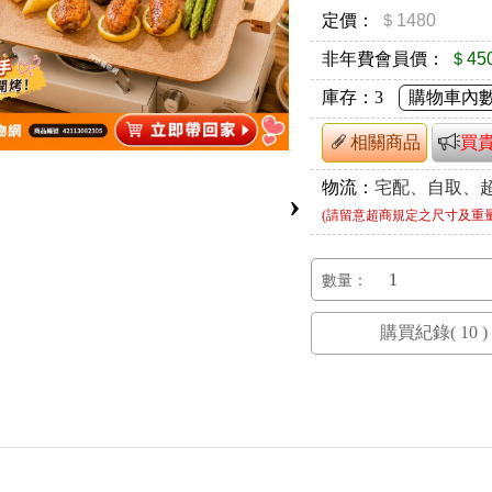
定價：
＄1480
非年費會員價：
＄45
庫存：
3
購物車內
相關商品
買
物流：
宅配、自取、
›
(請留意超商規定之尺寸及重
數量：