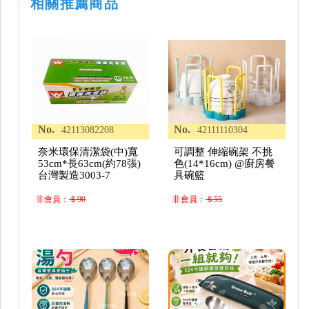
相關推薦商品
No.
No.
42113082208
42111110304
奈米環保清潔袋(中)寬
可調整 伸縮碗架 不挑
53cm*長63cm(約78張)
色(14*16cm) @廚房餐
台灣製造3003-7
具碗籃
非會員：
＄90
非會員：
＄55