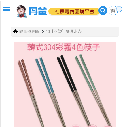
限量優惠區
10【不塑】餐具水壺