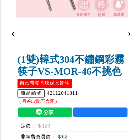
‹
›
(1雙)韓式304不鏽鋼彩霧
筷子VS-MOR-46不挑色
自己帶餐具環保又衛生
42112041811
商品編號
( 丹爸出貨.不含運 )
定價：
＄129
非年費會員價：
＄62