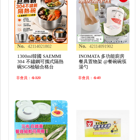
No.
No.
42114021802
42114091902
1300ml韓國 SAEMMI
INOMATA 多功能廚房
304 不鏽鋼可攜式隔熱
餐具置物架 @餐碗碗筷
碗SGS檢驗合格台
湯勺
非會員：
＄320
非會員：
＄49