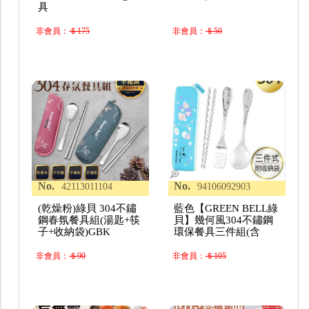
具
非會員：
＄175
非會員：
＄50
No.
No.
42113011104
94106092903
(乾燥粉)綠貝 304不鏽
藍色【GREEN BELL綠
鋼春氛餐具組(湯匙+筷
貝】幾何風304不鏽鋼
子+收納袋)GBK
環保餐具三件組(含
非會員：
＄90
非會員：
＄105