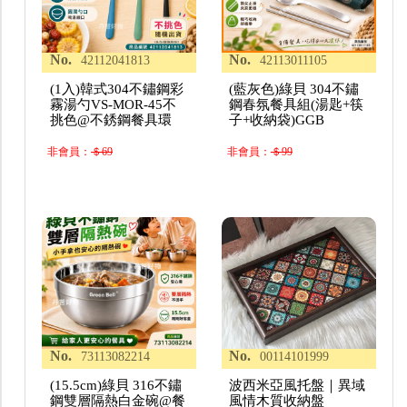
No.
No.
42112041813
42113011105
(1入)韓式304不鏽鋼彩
(藍灰色)綠貝 304不鏽
霧湯勺VS-MOR-45不
鋼春氛餐具組(湯匙+筷
挑色@不銹鋼餐具環
子+收納袋)GGB
非會員：
＄69
非會員：
＄99
No.
No.
73113082214
00114101999
(15.5cm)綠貝 316不鏽
波西米亞風托盤｜異域
鋼雙層隔熱白金碗@餐
風情木質收納盤