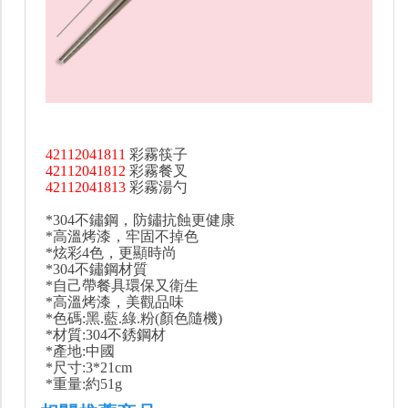
42112041811
彩霧筷子
42112041812
彩霧餐叉
42112041813
彩霧湯勺
*304不鏽鋼，防鏽抗蝕更健康
*高溫烤漆，牢固不掉色
*炫彩4色，更顯時尚
*304不鏽鋼材質
*自己帶餐具環保又衛生
*高溫烤漆，美觀品味
*色碼:黑.藍.綠.粉(顏色隨機)
*材質:304不銹鋼材
*產地:中國
*尺寸:3*21cm
*重量:約51g