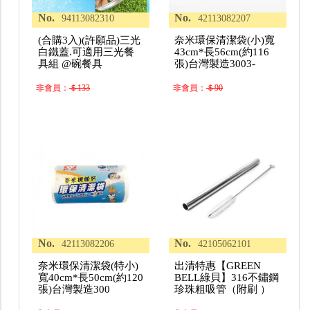
No.
No.
94113082310
42113082207
(合購3入)(許願品)三光
奈米環保清潔袋(小)寬
白鐵蓋.可適用三光餐
43cm*長56cm(約116
具組 @碗餐具
張)台灣製造3003-
非會員：
＄133
非會員：
＄90
No.
No.
42113082206
42105062101
奈米環保清潔袋(特小)
出清特惠【GREEN
寬40cm*長50cm(約120
BELL綠貝】316不鏽鋼
張)台灣製造300
珍珠粗吸管（附刷 ）