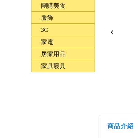
團購美食
服飾
↑
‹
3C
居家
用品
家電
團購
居家用品
美食
家具寢具
清潔
防疫
鞋/
襪/包
書籍
雜誌
文具
商品介紹
玩具