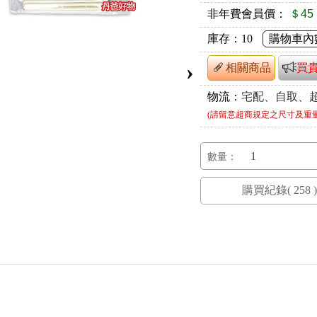
非年費會員價：
＄45
庫存：
10
購物車內
›
相關商品
買
物流：
宅配、自取、
(請留意超商規定之尺寸及重
數量：