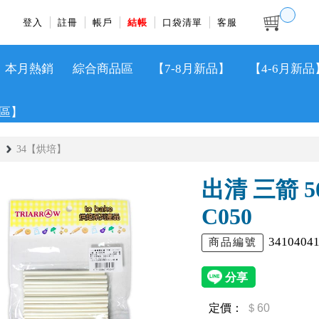
登入
註冊
帳戶
結帳
口袋清單
客服
本月熱銷
綜合商品區
【7-8月新品】
【4-6月新品
區】
34【烘培】
出清 三箭 
C050
3410404
商品編號
定價：
＄60