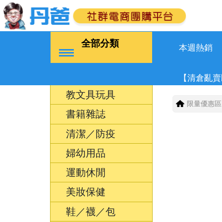
全部分類
本週熱銷
【清倉亂賣
教文具玩具
限量優惠區
書籍雜誌
清潔／防疫
婦幼用品
運動休閒
美妝保健
鞋／襪／包