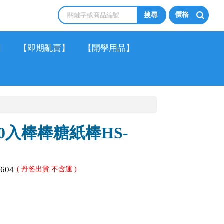
價格
】
【即期亂賣】
【開學用品】
50入棒棒糖紙棒HS-
1604
( 丹爸出貨.不含運 )