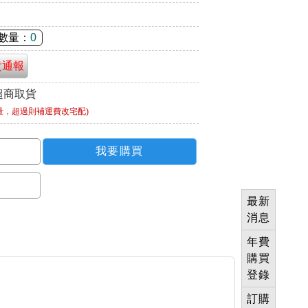
數量：
0
貴通報
超商取貨
量，超過則補運費改宅配)
最新
消息
年費
購買
登錄
訂購