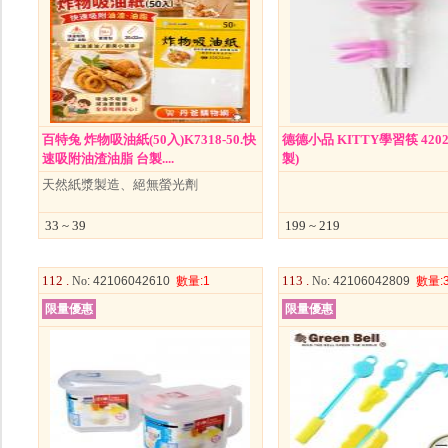
百特兔 炸物吸油紙(50入)K7318-50.快
德德小品 KITTY學習筷 4202
速吸附油渣油脂 台製....
製)
天然紙漿製造、絕無螢光劑
33 ~ 39
199 ~ 219
112 .
113 .
No
: 42106042610
數量
:1
No
: 42106042809
數量
:
限量優惠
限量優惠