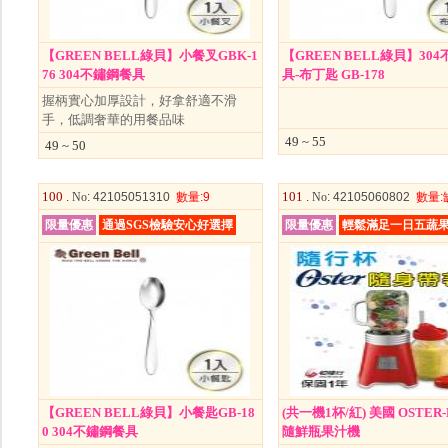
【GREEN BELL綠貝】小餐叉GBK-1
【GREEN BELL綠貝】30
76 304不鏽鋼餐具
具-布丁匙 GB-178
握柄實心加厚設計，好拿舒適不滑
手，低調奢華的用餐品味
49 ~ 55
49 ~ 50
100 .
101 .
No
: 42105051310
數量
:9
No
: 42105060802
數量
:
限量優惠
通過SGS檢驗安心好選擇
限量優惠
輕鬆滿足一日五蔬
【GREEN BELL綠貝】小餐匙GB-18
(共一機1杯/紅) 美國 OSTER-
0 304不鏽鋼餐具
隨鮮瓶果汁機