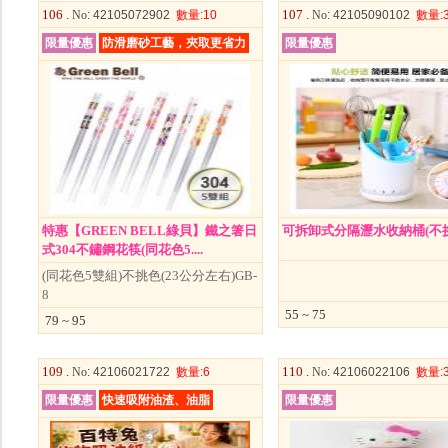
106 .
107 .
No
: 42105072902
數量
:10
No
: 42105090102
數量
:
限量優惠
防滑磨砂工藝，夾取更省力
限量優惠
特惠【GREEN BELL綠貝】鐵之箸日
可拆卸式分隔瀝水收納桶(不挑
式304不鏽鋼花筷(同花色5....
(同花色5雙組)不挑色(23公分左右)GB-
8
55 ~ 75
79 ~ 95
109 .
110 .
No
: 42106021722
數量
:6
No
: 42106022106
數量
:
限量優惠
快速吸附油渣、油脂
限量優惠