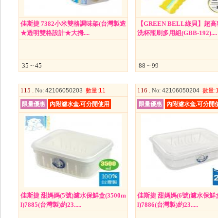
佳斯捷 7382小米雙格調味架(台灣製造
【GREEN BELL綠貝】超
★透明雙格設計★大拇....
洗杯瓶刷多用組(GBB-192)....
35 ~ 45
88 ~ 99
115 .
116 .
No
: 42106050203
數量
:11
No
: 42106050204
數量
:
限量優惠
內附濾水盒.可分開使用
限量優惠
內附濾水盒.可分開
佳斯捷 甜媽媽(5號)濾水保鮮盒(3500m
佳斯捷 甜媽媽(6號)濾水保鮮盒
l)7885(台灣製)約23.....
l)7886(台灣製)約23.....