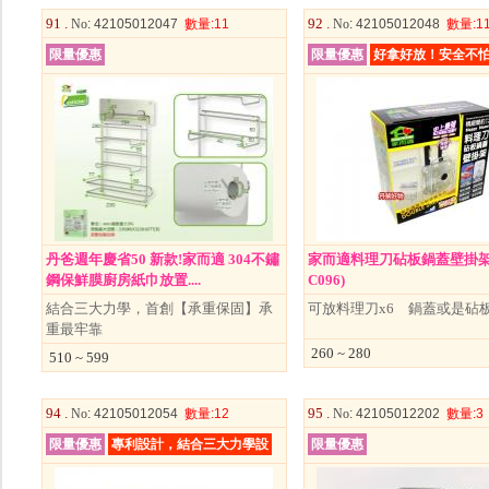
91 .
92 .
No
: 42105012047
數量
:11
No
: 42105012048
數量
:1
限量優惠
限量優惠
好拿好放！安全不
丹爸週年慶省50 新款!家而適 304不鏽
家而適料理刀砧板鍋蓋壁掛架01
鋼保鮮膜廚房紙巾放置....
C096)
結合三大力學，首創【承重保固】承
可放料理刀x6 鍋蓋或是砧板
重最牢靠
260 ~ 280
510 ~ 599
94 .
95 .
No
: 42105012054
數量
:12
No
: 42105012202
數量
:3
限量優惠
專利設計，結合三大力學設
限量優惠