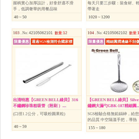
握柄實心加厚設計，好拿舒適不滑
每天只要三步驟：裝食材、
手，低調奢華的用餐品味
帶著走
40 ~ 50
1020 ~ 1200
103 .
104 .
No
: 42105062101
數量
:12
No
: 42105062102
數量
:
限量優惠
通過SGS檢測符合國家標
限量優惠
精細圓潤邊緣不刮
出清特惠【GREEN BELL綠貝】316
【GREEN BELL綠貝】Silve
不鏽鋼珍珠粗吸管（附刷 ）....
鏽鋼大漏勺GBK-187精細圓...
(口徑1.2公分，可吸粉圓果粒)
SGS檢驗合格無鉛鎘砷，給
的品質.中空隔溫手把，導熱
40 ~ 59
155 ~ 180