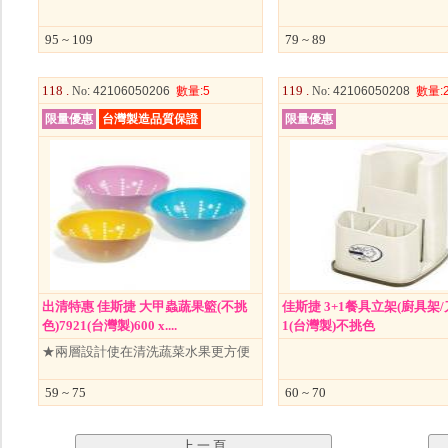
95 ~ 109
79 ~ 89
118 .
119 .
No
: 42106050206
數量
:5
No
: 42106050208
數量
:
限量優惠
台灣製造品質保證
限量優惠
出清特惠 佳斯捷 大甲蟲蔬果籃(不挑
佳斯捷 3+1餐具立架(廚具架/刀
色)7921(台灣製)600 x....
1(台灣製)不挑色
★兩層設計使在清洗蔬菜水果更方便
59 ~ 75
60 ~ 70