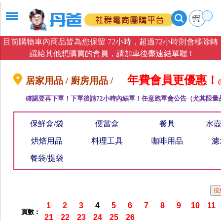
目前購物車內商品皆為您保留 72小時，超過72小時則會移除轉
讓給其他想購買的會員，請加車後盡速結單喔 !
年費會員更優惠！
居家用品 / 廚房用品 /
確認要再下單！下單後請72小時內結單！任意跑單會公告（尤其限量
保鮮盒/袋
便當盒
餐具
水壺
烘焙用品
料理工具
咖啡用品
濾
餐袋/提袋
1
2
3
4
5
6
7
8
9
10
11
頁數︰
21
22
23
24
25
26