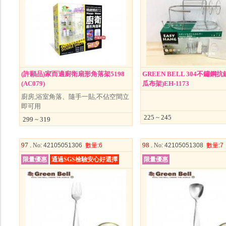
(許願品)家而適廚衛扇形角落架5198
GREEN BELL 304不鏽鋼
(AC079)
瓜布架)EH-1173
廚房,浴室角落、隨手一貼,不佔空間立
即可用
225 ~ 245
299 ~ 319
97 .
98 .
No
: 42105051306
數量
:6
No
: 42105051308
數量
:7
限量優惠
通過SGS檢驗安心好選擇
限量優惠