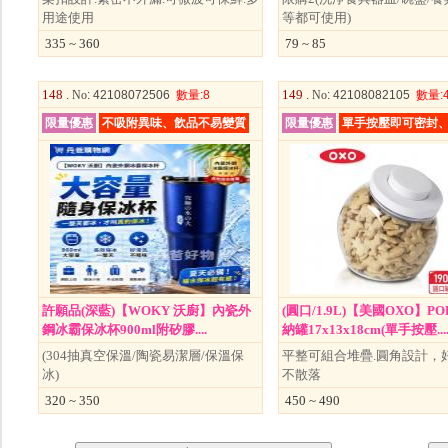
用途使用
等都可使用)
335 ~ 360
79 ~ 85
148 .
149 .
No
: 42108072506
數量
:8
No
: 42108082105
數量
:
限量優惠
不吸附異味、飲品不易變質
限量優惠
單手按壓即可密封
許願品(深藍)【WOKY 沃廚】內瓷外
(圓口/1.9L)【美國OXO】P
鋼冰霸保冰杯900ml附矽膠....
納罐17x13x18cm(單手按壓...
(304抽真空保溫/陶瓷易潔層/保溫保
平整可組合堆疊.圓角設計，
冰)
不散落
320 ~ 350
450 ~ 490