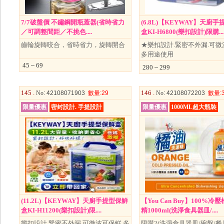
7/7破盤價 不鏽鋼開瓶蓋器(省時省力
(6.8L)【KEYWAY】天廚
／可調整間距／不挑色....
盒KI-H6800(樂扣設計)限購...
齒輪旋轉咬合，省時省力，旋轉開合
★樂扣設計.緊密不外漏.可微
多用途使用
45 ~ 69
280 ~ 299
145 .
146 .
No
: 42108071903
數量
:29
No
: 42108072203
數量
:
限量優惠
密封設計. 手提設計
限量優惠
1000ML超大瓶裝
(11.2L)【KEYWAY】天廚手提型保鮮
【You Can Buy】100%冷
盒KI-H11200(樂扣設計)限....
精1000ml(洗淨食具器皿/....
樂扣設計.緊密不外漏.可微波可保鮮.多
限購2(洗淨食具器皿/碗盤/餐