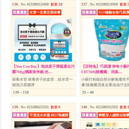
136 .
137 .
No
: 42108012406
數量
:18
No
: 42108013006
數量
:
限量優惠
水管一定要定期保養
限量優惠
SGS檢驗合格巧易
【You Can Buy】泡沫原子彈疏通去污
【百特兔】巧易潔 神奇小蘇打
霸700g(獨家奈米銀.光....
CH7569(除黴菌、消臭....
保養水管.保養房子的血管，給水管一
小蘇打粉能自然分解無毒性
個強力震撼彈
膚/除黴菌消臭去重油油汙去
139 ~ 158
35 ~ 40
139 .
140 .
No
: 42108022101
數量
:6
No
: 42108031502
數量
:
限量優惠
可清洗水杯蓋.杯口等縫隙
限量優惠
輕鬆深入縫隙去除