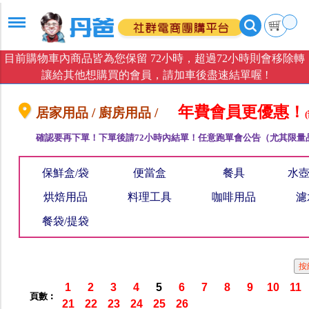
目前購物車內商品皆為您保留 72小時，超過72小時則會移除轉
讓給其他想購買的會員，請加車後盡速結單喔 !
年費會員更優惠！
居家用品 / 廚房用品 /
確認要再下單！下單後請72小時內結單！任意跑單會公告（尤其限量
保鮮盒/袋
便當盒
餐具
水壺
烘焙用品
料理工具
咖啡用品
濾
餐袋/提袋
1
2
3
4
5
6
7
8
9
10
11
頁數︰
21
22
23
24
25
26