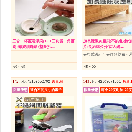
三合一杯蓋清潔刷(3in1三功能：角落
加長縫隙灰塵刷(不挑色)(附無
刷+螺旋細縫刷+墊圈拆....
片/長約66公分/深入縫....
夾扣式設計可夾住無紡布不
60 ~ 69
49 ~ 55
142 .
143 .
No
: 42108052702
數量
:缺
No
: 42108071901
數量
:
限量優惠
適合不同尺寸的蓋子
限量優惠
耐冷-20度耐熱120