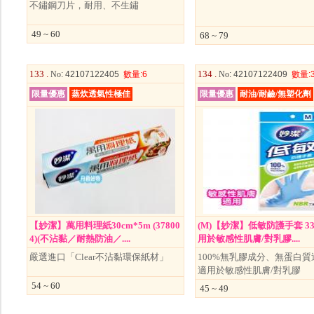
不鏽鋼刀片，耐用、不生鏽
49 ~ 60
68 ~ 79
133 .
134 .
No
: 42107122405
數量
:6
No
: 42107122409
數量
:
限量優惠
蒸炊透氣性極佳
限量優惠
耐油/耐鹼/無塑化劑
【妙潔】萬用料理紙30cm*5m (37800
(M)【妙潔】低敏防護手套 336
4)(不沾黏／耐熱防油／....
用於敏感性肌膚/對乳膠....
嚴選進口「Clear不沾黏環保紙材」
100%無乳膠成分、無蛋白質
適用於敏感性肌膚/對乳膠
54 ~ 60
45 ~ 49