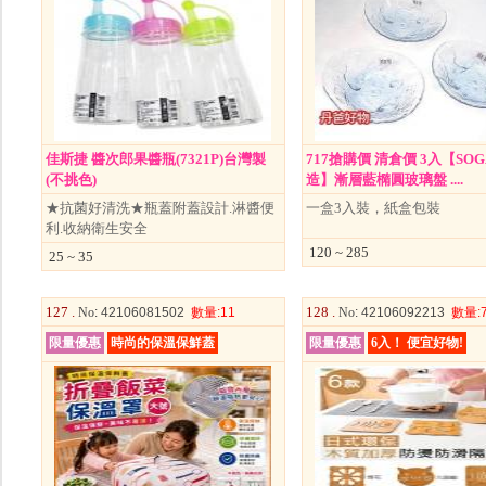
佳斯捷 醬次郎果醬瓶(7321P)台灣製
717搶購價 清倉價 3入【SO
(不挑色)
造】漸層藍橢圓玻璃盤 ....
★抗菌好清洗★瓶蓋附蓋設計.淋醬便
一盒3入裝，紙盒包裝
利.收納衛生安全
120 ~ 285
25 ~ 35
127 .
128 .
No
: 42106081502
數量
:11
No
: 42106092213
數量
:
限量優惠
時尚的保溫保鮮蓋
限量優惠
6入！ 便宜好物!