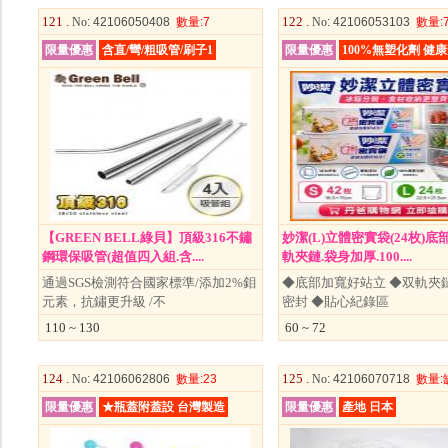
121 .
122 .
No
: 42106050408
數量
:7
No
: 42106053103
數量
:
限量優惠
含直/彎/粗吸管/刷子1
限量優惠
100%無塑化劑 健
【GREEN BELL綠貝】頂級316不鏽
妙潔(L)立體密實袋(24枚)底
鋼環保吸管(超值四入組.含....
軌夾鏈.袋身加厚.100....
通過SGS檢測符合國家標準/添加2%鉬
◆底部加寬好站立 ◆双軌夾
元素，抗鏽更升級 /不
密封 ◆貼心紀錄區
110 ~ 130
60 ~ 72
124 .
125 .
No
: 42106062806
數量
:23
No
: 42106070718
數量
:
限量優惠
★瓶蓋附蓋設 台灣製造
限量優惠
產地 日本