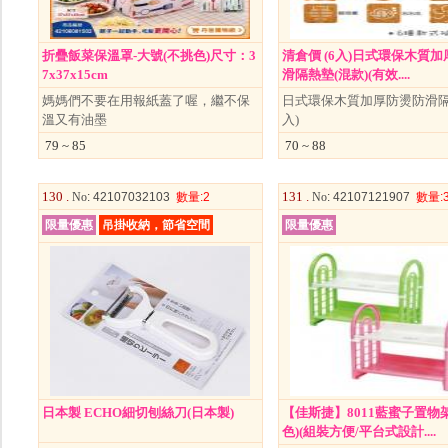
折疊飯菜保溫罩-大號(不挑色)尺寸：3
清倉價 (6入)日式環保木質
7x37x15cm
滑隔熱墊(混款)(有效....
媽媽們不要在用報紙蓋了喔，繼不保
日式環保木質加厚防燙防滑隔
溫又有油墨
入)
79 ~ 85
70 ~ 88
130 .
131 .
No
: 42107032103
數量
:2
No
: 42107121907
數量
:
限量優惠
吊掛收納，節省空間
限量優惠
日本製 ECHO細切刨絲刀(日本製)
【佳斯捷】8011藍蜜子置物
色)(組裝方便/平台式設計....