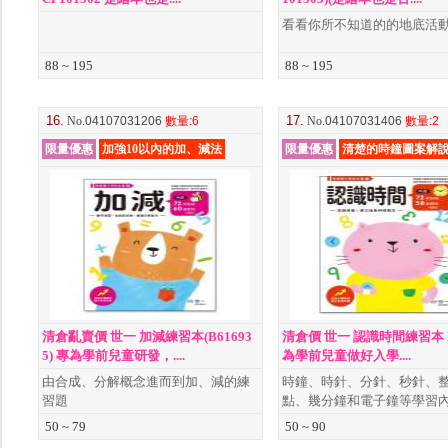
看看你所不知道的的地底活
88 ~ 195
88 ~ 195
16.
17.
No
.04107031206
數量
:6
No
.04107031406
數量
:2
限量優惠
加強10以內的加、減法
限量優惠
清楚的時鐘圖案解
清倉亂賣價 世一 加減練習本(B61693
清倉價 世一 認識時間練習本 B
5) 專為學前兒童研發，....
為學前兒童做好入學....
由合成、分解概念進而到加、減的練
時鐘、時針、分針、秒針、
習題
點、幾分鐘和電子鐘等學習
50 ~ 79
50 ~ 90