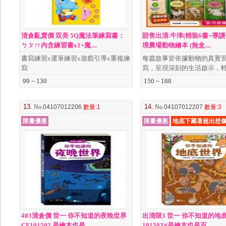
清倉亂賣價 双美 5Q魔法筆練寫書：
賠售出清.牛津(精裝6書+導讀
ㄅㄆㄇ內含練習書x1+魔....
境農場動物繪本 (無盒....
書寫練習x運筆練習x遊戲引導x重複練
每篇故事皆依據動物的真實
寫
寫，呈現深刻的生活啟示，
99 ~ 130
150 ~ 188
13.
14.
No
.04107012206
數量
:1
No
.04107012207
數量
:3
限量優惠
限量優惠
地底下藏著超出想
403清倉價 世一 你不知道的夜晚世界
出清限3 世一 你不知道的地底
CF101502 是繪本也是....
101503)(是繪本也是百....