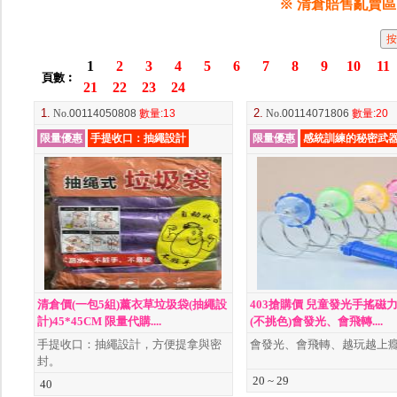
※ 清倉賠售亂賣區
1
2
3
4
5
6
7
8
9
10
11
頁數︰
21
22
23
24
1.
2.
No
.00114050808
數量
:13
No
.00114071806
數量
:20
限量優惠
手提收口：抽繩設計
限量優惠
感統訓練的秘密武
清倉價(一包5組)薰衣草垃圾袋(抽繩設
403搶購價 兒童發光手搖磁
計)45*45CM 限量代購....
(不挑色)會發光、會飛轉....
手提收口：抽繩設計，方便提拿與密
會發光、會飛轉、越玩越上
封。
20 ~ 29
40