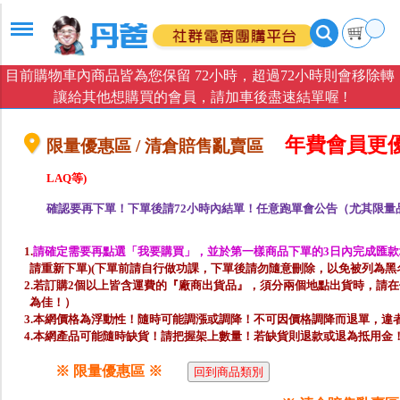
目前購物車內商品皆為您保留 72小時，超過72小時則會移除轉
讓給其他想購買的會員，請加車後盡速結單喔 !
年費會員更
限量優惠區 / 清倉賠售亂賣區
LAQ等)
確認要再下單！下單後請72小時內結單！任意跑單會公告（尤其限量
1.
請確定需要再點選「我要購買」，並於第一樣商品下單的3日內完成匯款
請重新下單)(下單前請自行做功課，下單後請勿隨意刪除，以免被列為黑名
2.若訂購2個以上皆含運費的『廠商出貨品』，須分兩個地點出貨時，請
為佳！）
3.本網價格為浮動性！隨時可能調漲或調降！不可因價格調降而退單，違
4.本網產品可能隨時缺貨！請把握架上數量！若缺貨則退款或退為抵用金
※ 限量優惠區 ※