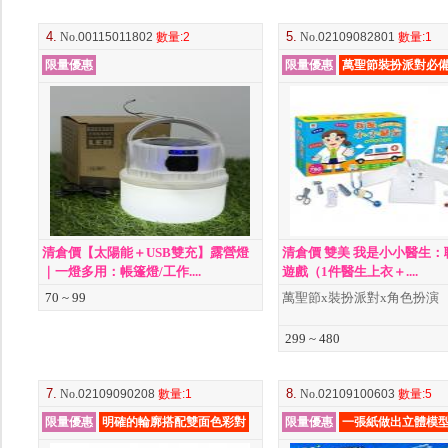
4.
5.
No
.00115011802
數量
:2
No
.02109082801
數量
:1
限量優惠
限量優惠
萬聖節裝扮派對必
清倉價【太陽能＋USB雙充】露營燈
清倉價 雙美 我是小小醫生：
｜一燈多用：帳篷燈/工作....
遊戲（1件醫生上衣＋....
70 ~ 99
萬聖節x裝扮派對x角色扮演
299 ~ 480
7.
8.
No
.02109090208
數量
:1
No
.02109100603
數量
:5
限量優惠
明確的輪廓搭配雙面色彩對
限量優惠
一張紙做出立體模