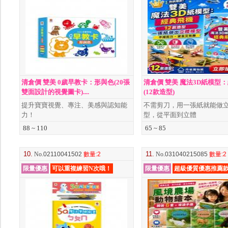
清倉價 雙美 0歲早教卡：形與色(20張
清倉價 雙美 魔法3D紙模型
雙面設計的視覺圖卡)....
(12款造型)
提升寶寶視覺、專注、美感與認知能
不需剪刀，用一張紙就能做
力！
型，從平面到立體
88 ~ 110
65 ~ 85
10.
11.
No
.02110041502
數量
:2
No
.031040215085
數量
:2
限量優惠
可以重複練習N次哦！
限量優惠
超級優質優惠推薦款