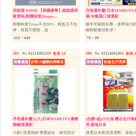
貝殼紫/840ML【美國康寧】跳跳透明
丹爸週年慶!日本MAMEITA
吸管杯(附贈杯套)Snapw....
扇/冷氣風口清潔刷
附贈杯套Tritan不含BPA，輕盈又不怕
能牢牢吸附灰塵，連帶油污
摔，材質不變形，超
能輕鬆擦拭乾淨！
410 ~ 440
79 ~ 99
385 .
386 .
No
: 42114061203
數量
:14
No
: 42114061801
數量
:
限量優惠
針對小縫隙的神隊友
限量優惠
快速去汙洗淨
丹爸週年慶!(2入)日本MAMEITA 溝槽
(合購5組)小久保 鑽石去污海
隙縫清潔刷
用 產地日本
小刷×清潔泡綿 雙重組合，刷毛部分
僅需沾水無須清潔劑，添加