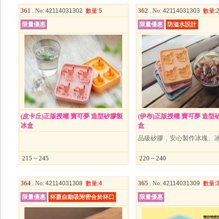
361 .
362 .
No
: 42114031302
數量
:5
No
: 42114031303
數量
:
限量優惠
限量優惠
防溢水設計
(皮卡丘)正版授權 寶可夢 造型矽膠製
(伊布)正版授權 寶可夢 造型
冰盒
盒
品級矽膠，安心製作冰塊、
215 ~ 245
220 ~ 240
364 .
365 .
No
: 42114031308
數量
:4
No
: 42114031309
數量
:
限量優惠
杯蓋自動吸附密合於杯口
限量優惠