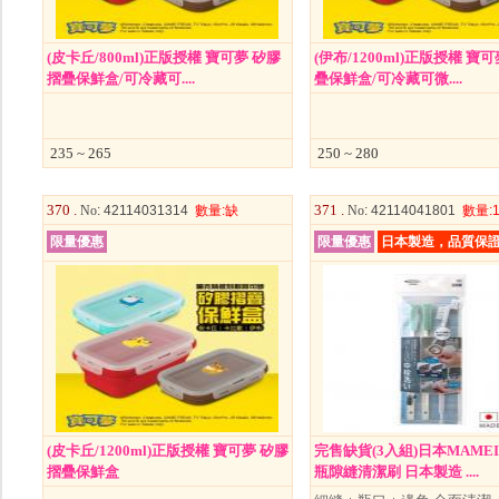
(皮卡丘/800ml)正版授權 寶可夢 矽膠
(伊布/1200ml)正版授權 寶
摺疊保鮮盒/可冷藏可....
疊保鮮盒/可冷藏可微....
235 ~ 265
250 ~ 280
370 .
371 .
No
: 42114031314
數量
:缺
No
: 42114041801
數量
:
限量優惠
限量優惠
日本製造，品質保
(皮卡丘/1200ml)正版授權 寶可夢 矽膠
完售缺貨(3入組)日本MAMEI
摺疊保鮮盒
瓶隙縫清潔刷 日本製造 ....