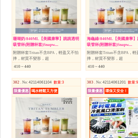
珊瑚奶/840ML【美國康寧】跳跳透明
海龜綠/840ML【美國康寧
吸管杯(附贈杯套)Snapw....
吸管杯(附贈杯套)Snapw....
附贈杯套Tritan不含BPA，輕盈又不怕
附贈杯套Tritan不含BPA，
摔，材質不變形，超
摔，材質不變形，超
410 ~ 440
410 ~ 440
382 .
383 .
No
: 42114061104
數量
:3
No
: 42114061201
數量
:
限量優惠
喝水輕鬆又方便
限量優惠
環保又安全！