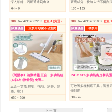
深入細縫，污垢通通刷出來
研磨成分，快速去污不留刮
64 ~ 6
135 ~ 155
388 .
(免運)
389 .
No
: 42114082203
數量
:4
No
: 42114091902
數量
:
限量優惠
一支多用 收納不佔空間
限量優惠
一物多用
《闔樂泰》清潔精靈 五合一多功能組
INOMATA 多功能廚房餐具
(1桿1布+贈畚箕) 免運....
可放置多種料理工具，調整
五合一功能:掃地、拖地、刮髒、除
傾斜度
塵、刷汙
39 ~ 49
650 ~ 799