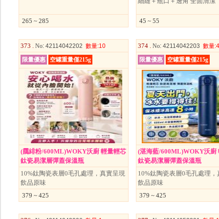
細縫＋瓶口＋邊角 全面清潔
265 ~ 285
45 ~ 55
373 .
374 .
No
: 42114042202
數量
:10
No
: 42114042203
數量
:
限量優惠
空罐重量僅215g
限量優惠
空罐重量僅215g
(靄緋粉/600ML)WOKY沃廚 輕量輕芯
(湛海藍/600ML)WOKY沃
鈦瓷易潔層彈蓋保溫瓶
鈦瓷易潔層彈蓋保溫瓶
10%鈦陶瓷表層0毛孔處理，真實呈現
10%鈦陶瓷表層0毛孔處理，
飲品原味
飲品原味
379 ~ 425
379 ~ 425