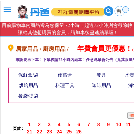
目前購物車內商品皆為您保留 72小時，超過72小時則會移除轉
讓給其他想購買的會員，請加車後盡速結單喔 !
年費會員更優惠！
居家用品 / 廚房用品 /
確認要再下單！下單後請72小時內結單！任意跑單會公告（尤其限量
保鮮盒/袋
便當盒
餐具
水壺
烘焙用品
料理工具
咖啡用品
濾
餐袋/提袋
1
2
3
4
5
6
7
8
9
10
11
頁數︰
21
22
23
24
25
26