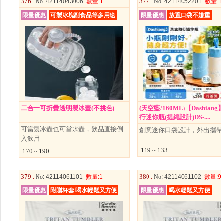
376 .
377 .
No
: 42114043006
數量
:1
No
: 42114052201
數量
:
限量優惠
可製冰塊副食品等多用途
限量優惠
放置口袋不嫌重
二合一可折疊透明製冰壺(不挑色)
(天空藍/160ML)【Dashia
行迷你瓶(提繩設計)DS-....
可當製冰壺也可當水壺，飲品直接倒
創意迷你口袋設計，外出攜
入飲用
119 ~ 133
170 ~ 190
379 .
380 .
No
: 42114061101
數量
:1
No
: 42114061102
數量
:9
限量優惠
附贈杯套 喝水輕鬆又方便
限量優惠
喝水輕鬆又方便