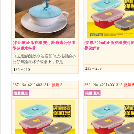
(卡比獸)正版授權 寶可夢 療癒公仔造
(伊布/800ml)正版授權 寶可
型矽膠水杯蓋
疊保鮮盒
3D立體的漣漪水波搭配俏皮搖擺的小
公仔無論在杯子或桌上，都是
239 ~ 259
185 ~ 210
367 .
368 .
No
: 42114031311
數量
:2
No
: 42114031312
數量
:
限量優惠
限量優惠