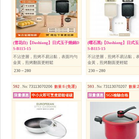
(雪花白)【Dashiang】日式玉子燒鍋D
(曜石黑)【Dashiang】日式
S-B115-15
S-B115-15
不沾塗層，煎烤不易沾黏，表面均勻
不沾塗層，煎烤不易沾黏，
金黃，煎烤翻面更輕鬆
金黃，煎烤翻面更輕鬆
230 ~ 280
230 ~ 280
592 .
(免運)
593 .
No
: 73113070206
數量
:6
No
: 73113070207
數量
:
限量優惠
中小火即可烹煮節能省碳
限量優惠
SGS檢驗合格