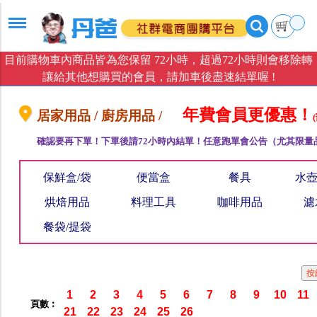
目前購物車內商品皆為您保留 72小時，超過72小時則會移除轉
讓給其他想購買的會員，請加車後盡速結單喔 !
年費會員更優惠！
居家用品 / 廚房用品 /
確認要再下單！下單後請72小時內結單！任意跑單會公告（尤其限量
保鮮盒/袋
便當盒
餐具
水壺
烘焙用品
料理工具
咖啡用品
濾
餐袋/提袋
1
2
3
4
5
6
7
8
9
10
11
頁數︰
21
22
23
24
25
26