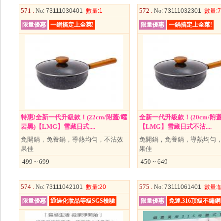
571 .
572 .
No
: 73111030401
數量
:1
No
: 73111032301
數量
:7
限量優惠
一鍋搞定上全菜!
限量優惠
一鍋搞定上全菜!
特惠!全新一代升級款！(22cm/附蓋/曜
全新一代升級款！(20cm/附蓋
岩黑)【LMG】雪藏日式....
【LMG】雪藏日式不沾....
免開鍋，免養鍋，導熱均勻，不沾效
免開鍋，免養鍋，導熱均勻
果佳
果佳
499 ~ 699
450 ~ 649
574 .
575 .
No
: 73111042101
數量
:20
No
: 73111061401
數量
:
限量優惠
通過化妝品等級SGS檢驗
限量優惠
免運.316頂級不鏽