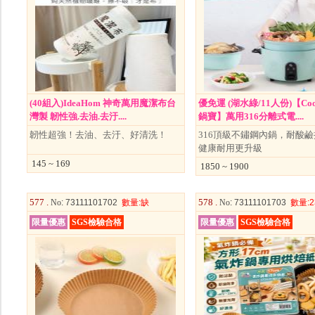
(40組入)IdeaHom 神奇萬用魔潔布台
優免運 (湖水綠/11人份)【Coo
灣製 韌性強.去油.去汙....
鍋寶】萬用316分離式電....
韌性超強！去油、去汙、好清洗！
316頂級不鏽鋼內鍋，耐酸
健康耐用更升級
145 ~ 169
1850 ~ 1900
577 .
578 .
No
: 73111101702
數量
:缺
No
: 73111101703
數量
:2
限量優惠
SGS檢驗合格
限量優惠
SGS檢驗合格