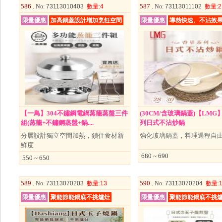
586 .
587 .
No
: 73113010403
數量
:4
No
: 73113011102
數量
:2
限量優惠
加高鍋蓋設計增加烹飪空間
限量優惠
導熱快速、不沾效
【一鳥】304不鏽鋼電鍋蒸籠蒸盤三件
(30CM/含玻璃鍋蓋)【LMG
組(蒸籠+不鏽鋼蒸盤+鍋....
列日式不沾炒鍋
分層設計獨立空間加熱，鎖住食材新
強化玻璃鍋蓋，料理過程自由
鮮度
680 ~ 690
550 ~ 650
589 .
590 .
No
: 73113070203
數量
:13
No
: 73113070204
數量
:
限量優惠
聚能節能鍋底不挑爐灶
限量優惠
聚能節能鍋底不挑