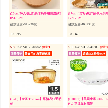
(20cm/50入/圓形)氣炸鍋專用烘焙紙2
(17cm／方形)氣炸鍋專用烘焙
0*4.5CM
17*17CM
耐熱溫度-40~230度
耐熱溫度-40~230度
80 ~ 95
60 ~ 69
580 .
581 .
No
: 73112030702
數量
:1
No
: 73112031303
數量
:
限量優惠
最好用的康寧鍋來嘍!
限量優惠
通過SGS檢驗合格
(1.5L)【康寧 Trianon】單柄晶炫透明
(1000ml)【美國康寧 CORE
鍋
列之花漾派對湯碗