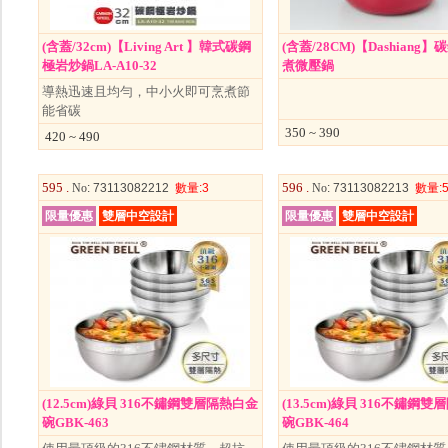
(含蓋/32cm)【Living Art 】韓式碳鋼
(含蓋/28CM)【Dashiang
極岩炒鍋LA-A10-32
煮微壓鍋
導熱迅速且均勻，中小火即可烹煮節
能省碳
350 ~ 390
420 ~ 490
595 .
596 .
No
: 73113082212
數量
:3
No
: 73113082213
數量
:
限量優惠
雙層中空設計
限量優惠
雙層中空設計
(12.5cm)綠貝 316不鏽鋼雙層隔熱白金
(13.5cm)綠貝 316不鏽鋼
碗GBK-463
碗GBK-464