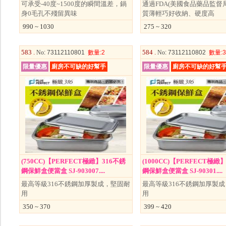
可承受-40度~1500度的瞬間溫差，鍋
通過FDA(美國食品藥品監督
身0毛孔不殘留異味
質薄輕巧好收納、硬度高
990 ~ 1030
275 ~ 320
583 .
584 .
No
: 73112110801
數量
:2
No
: 73112110802
數量
:3
限量優惠
廚房不可缺的好幫手
限量優惠
廚房不可缺的好幫
(750CC)【PERFECT極緻】316不銹
(1000CC)【PERFECT極緻
鋼保鮮盒便當盒 SJ-903007....
鋼保鮮盒便當盒 SJ-90301....
最高等級316不銹鋼加厚製成，堅固耐
最高等級316不銹鋼加厚製
用
用
350 ~ 370
399 ~ 420