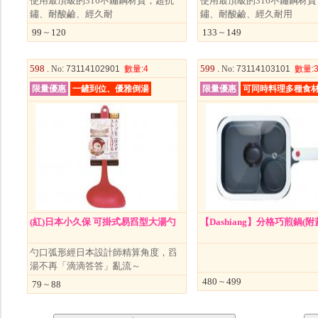
使用最頂級的316不鏽鋼材質，超抗
使用最頂級的316不鏽鋼材
鏽、耐酸鹼、經久耐
鏽、耐酸鹼、經久耐用
99 ~ 120
133 ~ 149
598 .
599 .
No
: 73114102901
數量
:4
No
: 73114103101
數量
:
限量優惠
一鏟到位、優雅倒湯
限量優惠
可同時料理多種食
(紅)日本小久保 可掛式易舀型大湯勺
【Dashiang】分格巧煎鍋(附
勺口弧形經日本設計師精算角度，舀
湯不再「滴滴答答」亂流～
480 ~ 499
79 ~ 88