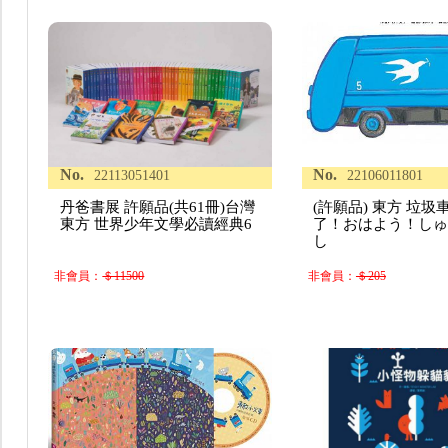
No.
No.
22113051401
22106011801
丹爸書展 許願品(共61冊)台灣
(許願品) 東方 垃圾
東方 世界少年文學必讀經典6
了！おはよう！し
し
非會員：
＄11500
非會員：
＄205