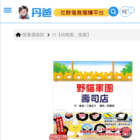
限量優惠區
15【幼稚園＿推薦】