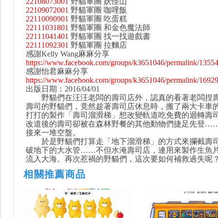
22108073001
野貓軍團 妖怪山
22109072001
野貓軍團 咖哩飯
22110090901
野貓軍團 吃蛋糕
22111031801
野貓軍團 和金色魔法師
22111041401
野貓軍團 找一找遊戲書
22111092301
野貓軍團 拉麵店
感謝Kelly Wang麻麻分享
https://www.facebook.com/groups/k3651046/permalink/1355
感謝怡君麻麻分享
https://www.facebook.com/groups/k3651046/permalink/1692
出版日期：2016/04/01
野貓們在汪汪老闆的壽司店外，認真的看著老闆捏壽
壽司的野貓們，竟然趁著壽司店休息時，搬了兩大卡車
打打的製作「壽司溜滑梯」想改變軌道吃免費的迴轉壽
改道後的壽司卻被在森林野餐的其他動物們捷足先登…
接來一堆空盤。
於是野貓們打算走「地下溜滑梯」的方式來攔截壽司
破地下的大水管……不但水淹壽司店，連用來製作生魚
流入大海。再次惹禍的野貓們，這次要如何補救過失呢
相關推薦商品