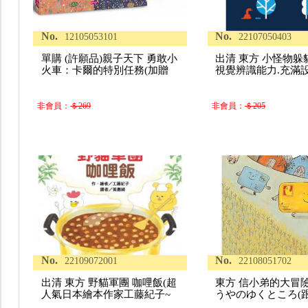
No.
No.
12105053101
22107050403
單購 (許願品)親子天下 勇敢小
出清 東方 小怪物躲
火車：卡爾的特別任務(加贈
視覺辨識能力.充滿
非會員：
＄269
非會員：
＄205
No.
No.
22109072001
22108051702
出清 東方 野貓軍團 咖哩飯(超
東方 信小弟的大冒
人氣日本繪本作家工藤紀子~
うやのゆくところ(