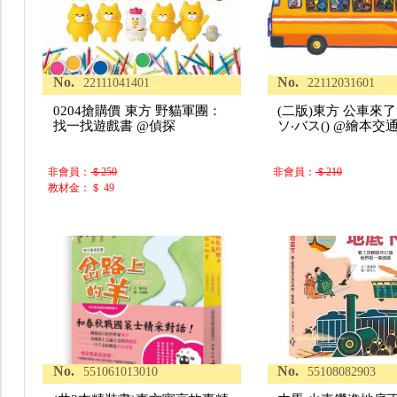
No.
No.
22111041401
22112031601
0204搶購價 東方 野貓軍團：
(二版)東方 公車來了
找一找遊戲書 @偵探
ソ‧バス() @繪本交
非會員：
＄250
非會員：
＄210
教材金：＄ 49
No.
No.
551061013010
55108082903