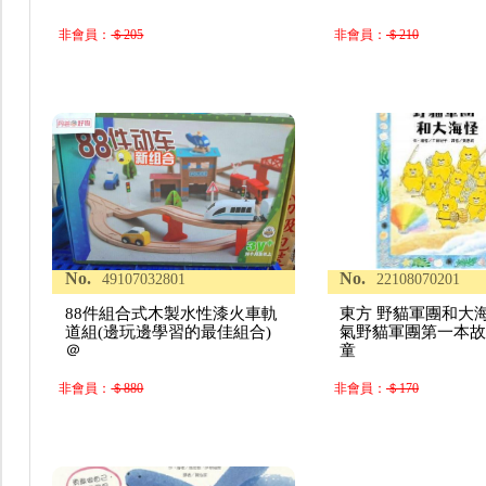
非會員：
＄205
非會員：
＄210
No.
No.
49107032801
22108070201
88件組合式木製水性漆火車軌
東方 野貓軍團和大
道組(邊玩邊學習的最佳組合)
氣野貓軍團第一本故事
＠
童
非會員：
＄880
非會員：
＄170