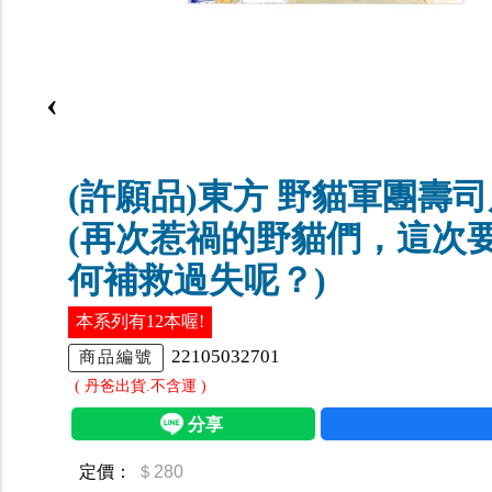
‹
(許願品)東方 野貓軍團壽
(再次惹禍的野貓們，這次
何補救過失呢？)
本系列有12本喔!
22105032701
商品編號
( 丹爸出貨.不含運 )
定價：
＄280