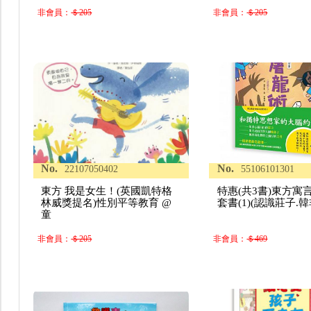
非會員：
＄205
非會員：
＄205
No.
No.
22107050402
55106101301
東方 我是女生！(英國凱特格
特惠(共3書)東方寓
林威獎提名)性別平等教育 @
套書(1)(認識莊子.
童
非會員：
＄205
非會員：
＄469