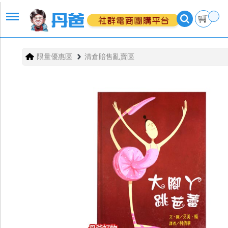
限量優惠區
清倉賠售亂賣區