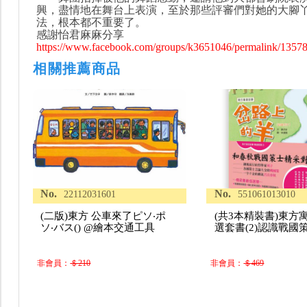
興，盡情地在舞台上表演，至於那些評審們對她的大腳
法，根本都不重要了。
感謝怡君麻麻分享
https://www.facebook.com/groups/k3651046/permalink/1357
相關推薦商品
No.
No.
22112031601
551061013010
(二版)東方 公車來了ピソ‧ポ
(共3本精裝書)東方
ソ‧バス() @繪本交通工具
選套書(2)認識戰國策
非會員：
＄210
非會員：
＄469