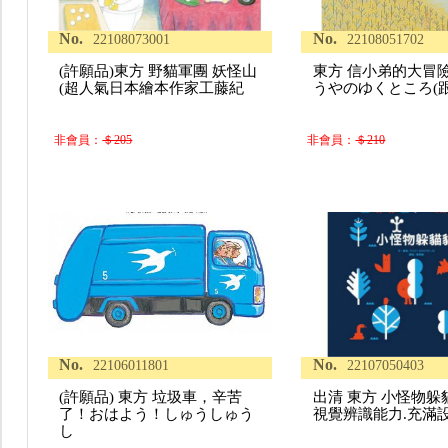
No.
No.
22108073001
22108051702
(許願品)東方 野貓軍團 妖怪山
東方 信小弟的大冒
(超人氣日本繪本作家工藤紀
うやのゆくところ(
非會員：
＄205
非會員：
＄210
No.
No.
22106011801
22107050403
(許願品) 東方 垃圾車，辛苦
出清 東方 小怪物躲
了！おはよう！しゅうしゅう
視覺辨識能力.充滿
し