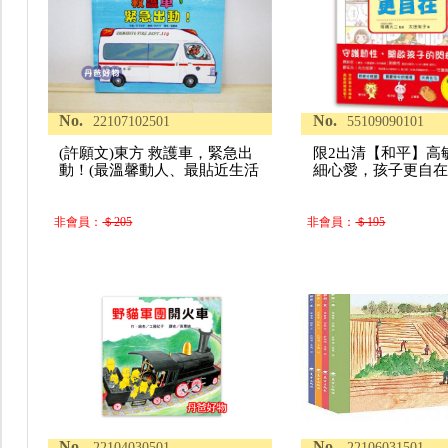
No.
No.
22107102501
55109090101
(許願文)東方 救護車，緊急出
限2出清【和平】高
動！(最溫馨動人、最貼近生活
細心愛，孩子更自在
非會員：
＄205
非會員：
＄195
No.
No.
22104030501
22106031501