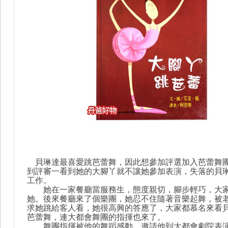
貝琳達最喜愛跳芭蕾舞，因此想參加評選加入芭蕾舞
到評審一看到她的大腳丫就不讓她參加表演，失落的貝
工作。
她在一家餐廳當服務生，態度親切，腳步輕巧，大家
她。後來餐廳來了個樂團，她忍不住隨著音樂起舞，被
求她跳給客人看，她很高興的答應了，大家都慕名來看
芭蕾舞，連大都會舞團的指揮也來了。
舞團指揮被他的舞蹈感動，邀請他到大都會劇院表演