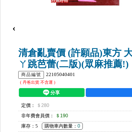
‹
清倉亂賣價 (許願品)東方 
ㄚ跳芭蕾(二版)(眾麻推薦!)
22105040401
商品編號
( 丹爸出貨.不含運 )
定價：
＄280
非年費會員價：
＄190
庫存：
5
購物車內數量：
0