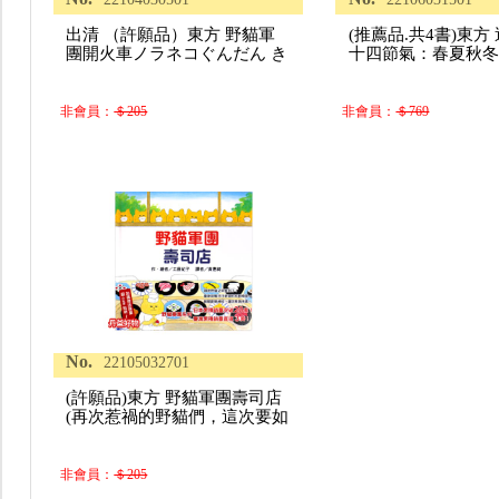
出清 （許願品）東方 野貓軍
(推薦品.共4書)東方
團開火車ノラネコぐんだん き
十四節氣：春夏秋冬
非會員：
＄205
非會員：
＄769
No.
22105032701
(許願品)東方 野貓軍團壽司店
(再次惹禍的野貓們，這次要如
非會員：
＄205