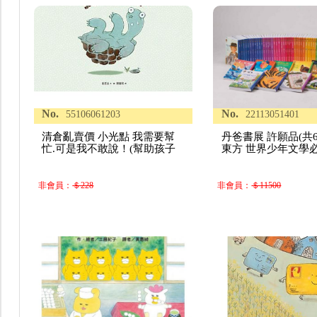
No.
No.
55106061203
22113051401
清倉亂賣價 小光點 我需要幫
丹爸書展 許願品(共6
忙.可是我不敢說！(幫助孩子
東方 世界少年文學
非會員：
＄228
非會員：
＄11500