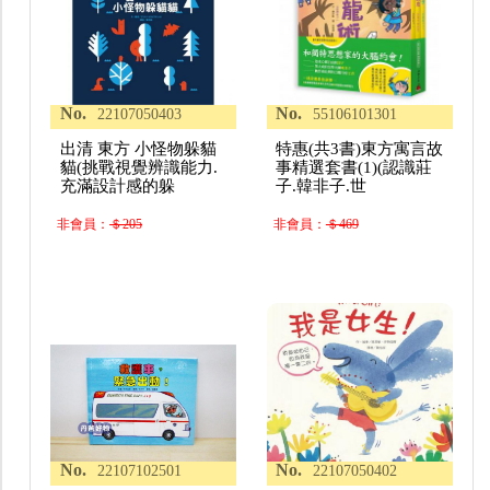
No.
No.
22107050403
55106101301
出清 東方 小怪物躲貓
特惠(共3書)東方寓言故
貓(挑戰視覺辨識能力.
事精選套書(1)(認識莊
充滿設計感的躲
子.韓非子.世
非會員：
＄205
非會員：
＄469
No.
No.
22107102501
22107050402