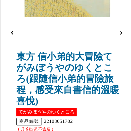
‹
›
東方 信小弟的大冒險て
がみぼうやのゆくとこ
ろ(跟隨信小弟的冒險旅
程，感受來自書信的溫暖
喜悅)
てがみぼうやのゆくところ
22108051702
商品編號
( 丹爸出貨.不含運 )