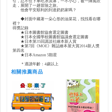
引，忍不住下車吃冰淇淋，一不小心，被一陣風吹
走，展開了一趟冒險之旅。
他會平安順利的到達奶奶家嗎？
◆封面中藏著一朵心形的油菜花，找找看在哪
裡？
得獎記錄
★日本圖書館協會選定圖書
★日本全國學校圖書館協議會選定圖書
★日本第35回講談社繪本新人賞
★第7回《MOE》雜誌繪本屋大賞2014新人獎
第四名
★日本Amazon 5顆星
＊適讀年齡：4歲以上
相關推薦商品