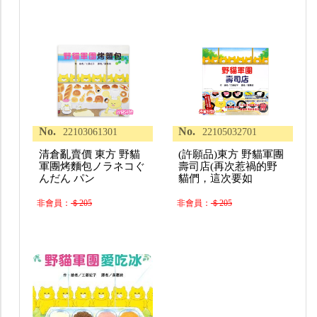
No.
No.
22103061301
22105032701
清倉亂賣價 東方 野貓
(許願品)東方 野貓軍團
軍團烤麵包ノラネコぐ
壽司店(再次惹禍的野
んだん パン
貓們，這次要如
非會員：
＄205
非會員：
＄205