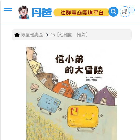
限量優惠區
15【幼稚園＿推薦】