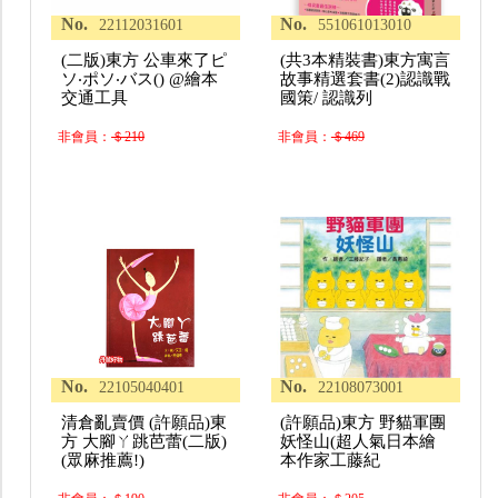
No.
No.
22112031601
551061013010
(二版)東方 公車來了ピ
(共3本精裝書)東方寓言
ソ‧ポソ‧バス() @繪本
故事精選套書(2)認識戰
交通工具
國策/ 認識列
非會員：
＄210
非會員：
＄469
No.
No.
22105040401
22108073001
清倉亂賣價 (許願品)東
(許願品)東方 野貓軍團
方 大腳ㄚ跳芭蕾(二版)
妖怪山(超人氣日本繪
(眾麻推薦!)
本作家工藤紀