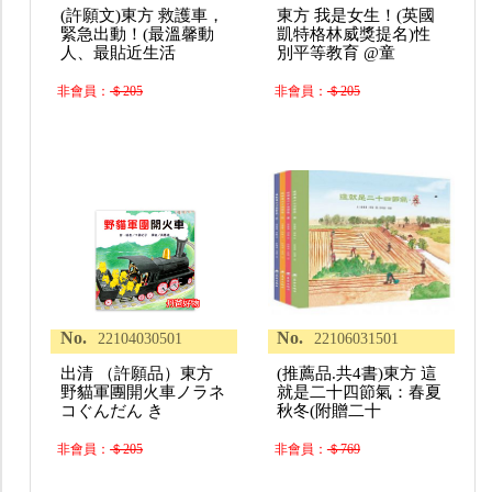
(許願文)東方 救護車，
東方 我是女生！(英國
緊急出動！(最溫馨動
凱特格林威獎提名)性
人、最貼近生活
別平等教育 @童
非會員：
＄205
非會員：
＄205
No.
No.
22104030501
22106031501
出清 （許願品）東方
(推薦品.共4書)東方 這
野貓軍團開火車ノラネ
就是二十四節氣：春夏
コぐんだん き
秋冬(附贈二十
非會員：
＄205
非會員：
＄769