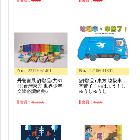
非會員：
＄190
非會員：
＄205
No.
No.
22113051401
22106011801
丹爸書展 許願品(共61
(許願品) 東方 垃圾車，
冊)台灣東方 世界少年
辛苦了！おはよう！し
文學必讀經典6
ゅうしゅうし
非會員：
＄11500
非會員：
＄205