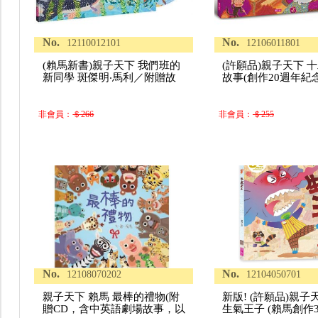
No.
No.
12110012101
12106011801
(賴馬新書)親子天下 我們班的
(許願品)親子天下 
新同學 斑傑明‧馬利／附贈故
故事(創作20週年紀
非會員：
＄266
非會員：
＄255
No.
No.
12108070202
12104050701
親子天下 賴馬 最棒的禮物(附
新版! (許願品)親子
贈CD，含中英語劇場故事，以
生氣王子 (賴馬創作