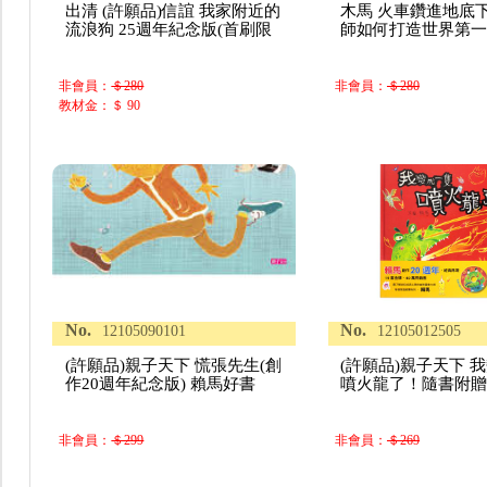
出清 (許願品)信誼 我家附近的
木馬 火車鑽進地底下
流浪狗 25週年紀念版(首刷限
師如何打造世界第一
非會員：
＄280
非會員：
＄280
教材金：＄ 90
No.
No.
12105090101
12105012505
(許願品)親子天下 慌張先生(創
(許願品)親子天下 
作20週年紀念版) 賴馬好書
噴火龍了！隨書附
非會員：
＄299
非會員：
＄269