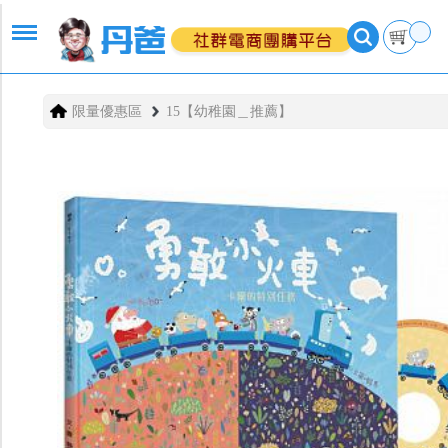
限量優惠區
15【幼稚園＿推薦】