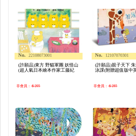
No.
No.
22108073001
12107070301
(許願品)東方 野貓軍團 妖怪山
(許願品)親子天下 
(超人氣日本繪本作家工藤紀
泳課(附贈超值版中
非會員：
＄205
非會員：
＄285