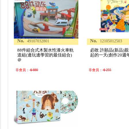
No.
No.
49107032801
12105012503
88件組合式木製水性漆火車軌
必敗 許願品(新品)
道組(邊玩邊學習的最佳組合)
起的一天(創作20週
＠
非會員：
＄880
非會員：
＄255