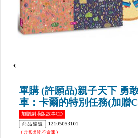
‹
單購 (許願品)親子天下 勇
車：卡爾的特別任務(加贈C
加贈劇場版故事CD
12105053101
商品編號
( 丹爸出貨.不含運 )