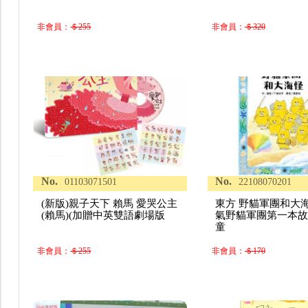
非會員：
＄255
非會員：
＄320
No.
No.
01103071501
22108070201
(新版)親子天下 賴馬 愛哭公主
東方 野貓軍團和大
(賴馬)(加贈中英雙語劇場版
氣野貓軍團第一本故事
童
非會員：
＄255
非會員：
＄170