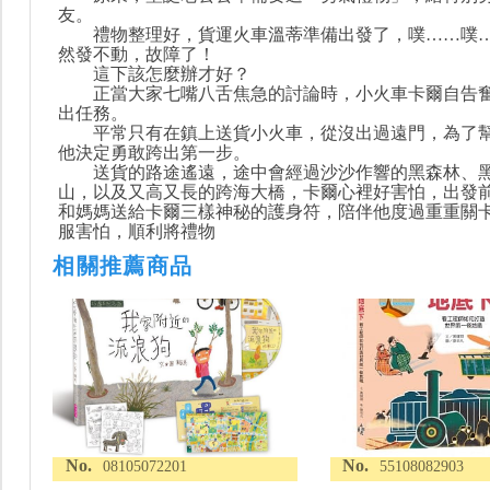
友。
禮物整理好，貨運火車溫蒂準備出發了，噗……噗…
然發不動，故障了！
這下該怎麼辦才好？
正當大家七嘴八舌焦急的討論時，小火車卡爾自告奮
出任務。
平常只有在鎮上送貨小火車，從沒出過遠門，為了幫
他決定勇敢跨出第一步。
送貨的路途遙遠，途中會經過沙沙作響的黑森林、黑
山，以及又高又長的跨海大橋，卡爾心裡好害怕，出發
和媽媽送給卡爾三樣神秘的護身符，陪伴他度過重重關
服害怕，順利將禮物
相關推薦商品
No.
No.
08105072201
55108082903