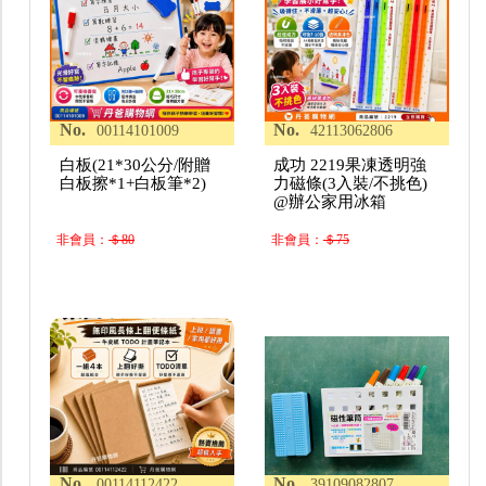
No.
No.
00114101009
42113062806
白板(21*30公分/附贈
成功 2219果凍透明強
白板擦*1+白板筆*2)
力磁條(3入裝/不挑色)
@辦公家用冰箱
非會員：
＄80
非會員：
＄75
No.
No.
00114112422
39109082807