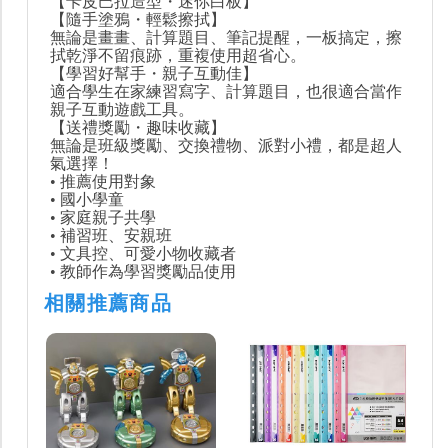
【卡皮巴拉造型・迷你白板】
【隨手塗鴉・輕鬆擦拭】
無論是畫畫、計算題目、筆記提醒，一板搞定，擦
拭乾淨不留痕跡，重複使用超省心。
【學習好幫手・親子互動佳】
適合學生在家練習寫字、計算題目，也很適合當作
親子互動遊戲工具。
【送禮獎勵・趣味收藏】
無論是班級獎勵、交換禮物、派對小禮，都是超人
氣選擇！
• 推薦使用對象
• 國小學童
• 家庭親子共學
• 補習班、安親班
• 文具控、可愛小物收藏者
• 教師作為學習獎勵品使用
相關推薦商品