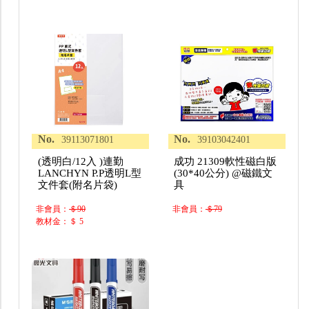
No.
No.
39113071801
39103042401
(透明白/12入 )連勤
成功 21309軟性磁白版
LANCHYN P.P透明L型
(30*40公分) @磁鐵文
文件套(附名片袋)
具
非會員：
＄90
非會員：
＄79
教材金：＄ 5