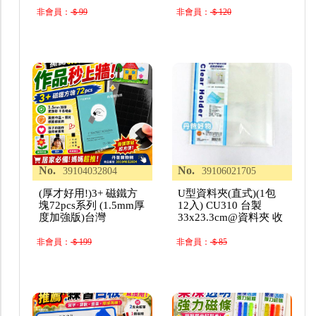
非會員：
＄99
非會員：
＄120
No.
No.
39104032804
39106021705
(厚才好用!)3+ 磁鐵方
U型資料夾(直式)(1包
塊72pcs系列 (1.5mm厚
12入) CU310 台製
度加強版)台灣
33x23.3cm@資料夾 收
非會員：
＄199
非會員：
＄85