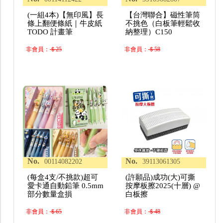
(一組4本)【無印風】長
【台灣聯合】磁性筆筒
條上翻便條紙｜牛皮紙
不挑色（白板筆輕鬆收
TODO 計畫筆
納整理）C150
非會員：
＄25
非會員：
＄58
No.
No.
00114082202
39113061305
(每盒4支/不挑款)超可
(許願品)成功(大)可撕
愛卡通自動鉛筆 0.5mm
按摩板擦2025(十層) @
部分數量盒損
白板擦
非會員：
＄65
非會員：
＄48