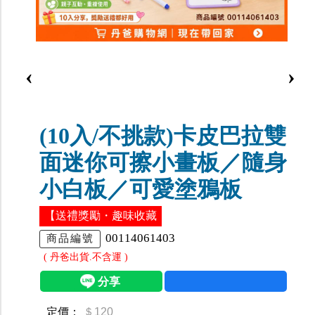
‹
›
(10入/不挑款)卡皮巴拉雙
面迷你可擦小畫板／隨身
小白板／可愛塗鴉板
【送禮獎勵・趣味收藏
00114061403
商品編號
( 丹爸出貨.不含運 )
定價：
＄120