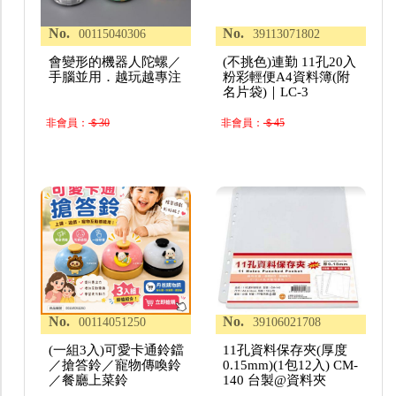
No.
No.
00115040306
39113071802
會變形的機器人陀螺／
(不挑色)連勤 11孔20入
手腦並用．越玩越專注
粉彩輕便A4資料簿(附
名片袋)｜LC-3
非會員：
＄30
非會員：
＄45
No.
No.
00114051250
39106021708
(一組3入)可愛卡通鈴鐺
11孔資料保存夾(厚度
／搶答鈴／寵物傳喚鈴
0.15mm)(1包12入) CM-
／餐廳上菜鈴
140 台製@資料夾