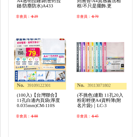
A4透明拉鏈袋(密封拉
則無智/A4質感書法相
鏈/防塵防水)A433
框/不只是擺飾.更
非會員：
＄29
非會員：
＄70
No.
No.
39109122301
39113071802
(100入)【台灣聯合】
(不挑色)連勤 11孔20入
11孔白邊內頁袋(厚度
粉彩輕便A4資料簿(附
0.035mm)CM-110S
名片袋)｜LC-3
非會員：
＄88
非會員：
＄45