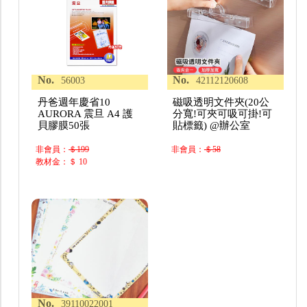
No.
No.
56003
42112120608
丹爸週年慶省10
磁吸透明文件夾(20公
AURORA 震旦 A4 護
分寬!可夾可吸可掛!可
貝膠膜50張
貼標籤) @辦公室
非會員：
＄199
非會員：
＄58
教材金：＄ 10
No.
39110022001