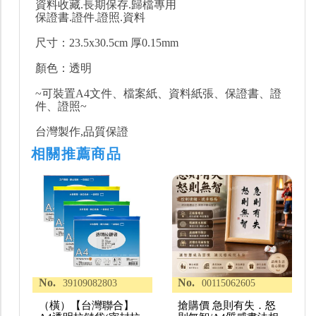
資料收藏.長期保存.歸檔專用
保證書.證件.證照.資料
尺寸：23.5x30.5cm 厚0.15mm
顏色：透明
~可裝置A4文件、檔案紙、資料紙張、保證書、證
件、證照~
台灣製作,品質保證
相關推薦商品
No.
No.
39109082803
00115062605
（橫）【台灣聯合】
搶購價 急則有失．怒