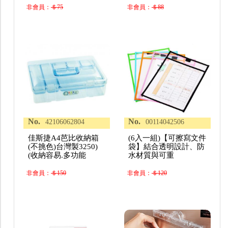
非會員：
＄75
非會員：
＄88
No.
No.
42106062804
00114042506
佳斯捷A4芭比收納箱
(6入一組)【可擦寫文件
(不挑色)台灣製3250)
袋】結合透明設計、防
(收納容易.多功能
水材質與可重
非會員：
＄150
非會員：
＄120