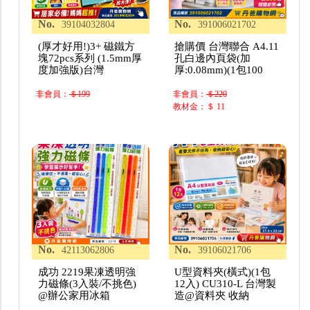
No.
No.
39104032804
391006021702
(厚才好用!)3+ 磁鐵方
搶購價 台灣聯合 A4.11
塊72pcs系列 (1.5mm厚
孔白邊內頁袋(加
度加強版)台灣
厚:0.08mm)(1包100
非會員：
＄199
非會員：
＄220
教材金：＄ 11
No.
No.
42113062806
39106021706
成功 2219果凍透明強
U型資料夾(橫式)(1包
力磁條(3入裝/不挑色)
12入) CU310-L 台灣製
@辦公家用冰箱
造@資料夾 收納