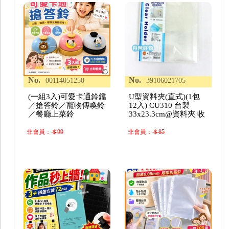
No.
No.
00114051250
39106021705
(一組3入)可愛卡通鈴鐺
U型資料夾(直式)(1包
／搶答鈴／寵物傳喚鈴
12入) CU310 台製
／餐廳上菜鈴
33x23.3cm@資料夾 收
非會員：
＄99
非會員：
＄85