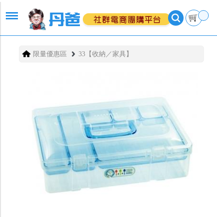
限量優惠區
33【收納／家具】