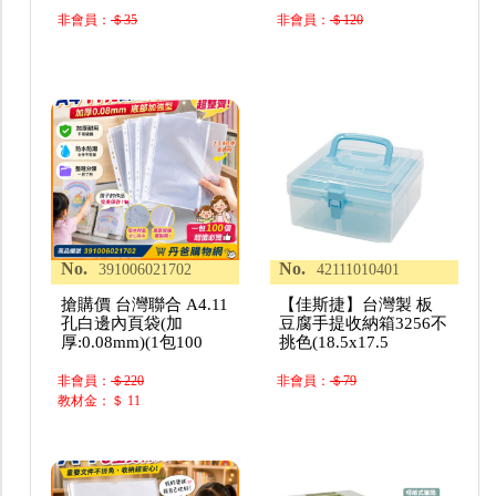
非會員：
＄35
非會員：
＄120
No.
No.
391006021702
42111010401
搶購價 台灣聯合 A4.11
【佳斯捷】台灣製 板
孔白邊內頁袋(加
豆腐手提收納箱3256不
厚:0.08mm)(1包100
挑色(18.5x17.5
非會員：
＄220
非會員：
＄79
教材金：＄ 11