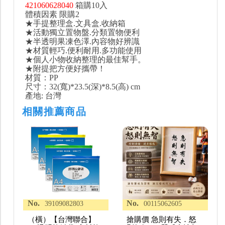
421060628040
箱購10入
體積因素 限購2
★手提整理盒.文具盒.收納箱
★活動獨立置物盤.分類置物便利
★半透明果凍色澤.內容物好辨識
★材質輕巧.便利耐用.多功能使用
★個人小物收納整理的最佳幫手。
★附提把方便好攜帶！
材質：PP
尺寸：32(寬)*23.5(深)*8.5(高) cm
產地: 台灣
相關推薦商品
No.
No.
39109082803
00115062605
（橫）【台灣聯合】
搶購價 急則有失．怒