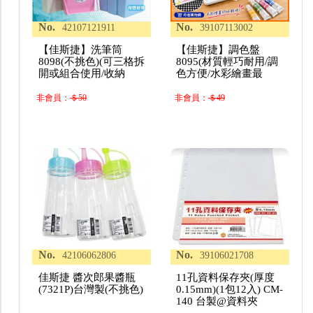
No.
No.
42107121911
39107113002
【佳斯捷】洗筆筒
【佳斯捷】調色盤
8098(不挑色)(可三格拆
8095(材質輕巧耐用/調
開或組合使用/收納
色方便/水彩繪畫最
非會員：
＄50
非會員：
＄49
No.
No.
42106062806
39106021708
佳斯捷 醬次郎果醬瓶
11孔資料保存夾(厚度
(7321P)台灣製(不挑色)
0.15mm)(1包12入) CM-
140 台製@資料夾