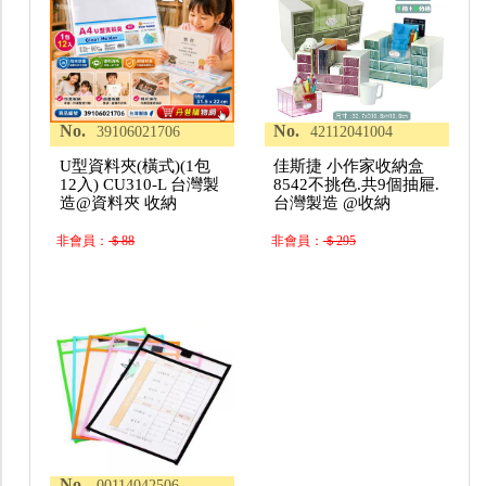
No.
No.
39106021706
42112041004
U型資料夾(橫式)(1包
佳斯捷 小作家收納盒
12入) CU310-L 台灣製
8542不挑色.共9個抽屜.
造@資料夾 收納
台灣製造 @收納
非會員：
＄88
非會員：
＄295
No.
00114042506