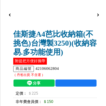
‹
›
佳斯捷A4芭比收納箱(不
挑色)台灣製3250)(收納容
易.多功能使用)
附提把方便好攜帶
42106062804
商品編號
( 丹爸出貨.不含運 )
定價：
＄225
非年費會員價：
＄150