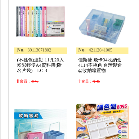
No.
No.
39113071802
42112041005
(不挑色)連勤 11孔20入
佳斯捷 飛卡04收納盒
粉彩輕便A4資料簿(附
4114不挑色 台灣製造
名片袋)｜LC-3
@收納箱置物
非會員：
＄45
非會員：
＄45