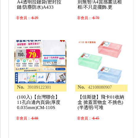
A4透明拉鏈袋(密封拉
則無智/A4質感書法相
鏈/防塵防水)A433
框/不只是擺飾.更
非會員：
＄29
非會員：
＄70
No.
No.
39109122301
42108080907
(100入)【台灣聯合】
【佳斯捷】飛卡01收納
11孔白邊內頁袋(厚度
盒 掀蓋置物盒 不挑色)
0.035mm)CM-110S
(半透明/可堆
非會員：
＄88
非會員：
＄45