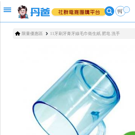
限量優惠區
11牙刷牙膏牙線毛巾衛生紙.肥皂.洗手