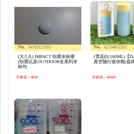
No.
No.
94105122103
42114052202
(大/5入) IMPACT 怡寶水杯塞
(雪花白/160ML)【Da
(怡寶以及OUTDOOR全系列水
真空隨行迷你瓶(提繩
杯均
非會員：
＄55
非會員：
＄133