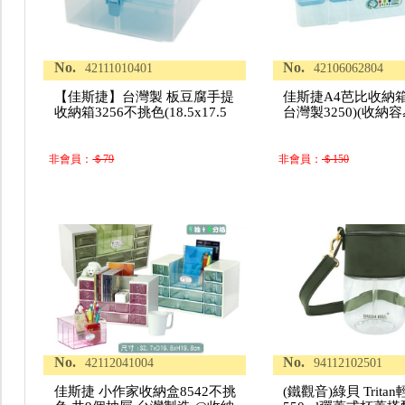
No.
No.
42111010401
42106062804
【佳斯捷】台灣製 板豆腐手提
佳斯捷A4芭比收納箱
收納箱3256不挑色(18.5x17.5
台灣製3250)(收納
非會員：
＄79
非會員：
＄150
No.
No.
42112041004
94112102501
佳斯捷 小作家收納盒8542不挑
(鐵觀音)綠貝 Trit