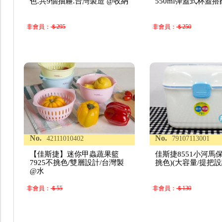
色.共9個抽屜.台灣製造 @收納
550ml彈蓋式杯蓋
非會員：
＄295
非會員：
＄250
No.
No.
42111010402
79107113001
【佳斯捷】迷你甲蟲蔬果籃
佳斯捷8551小河馬
7925不挑色/雙層設計/台灣製
挑色)(大容量/提把
@水
非會員：
＄55
非會員：
＄130