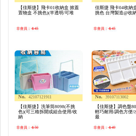
【佳斯捷】飛卡01收納盒 掀蓋
佳斯捷 飛卡04收納盒
置物盒 不挑色)(半透明/可堆
挑色 台灣製造@收
非會員：
＄45
非會員：
＄45
No.
No.
42107121911
39107113002
【佳斯捷】洗筆筒8098(不挑
【佳斯捷】調色盤80
色)(可三格拆開或組合使用/收
輕巧耐用/調色方便/
納
最
非會員：
＄50
非會員：
＄49