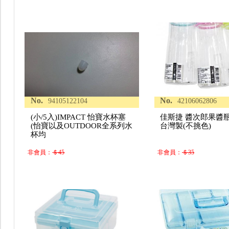
No.
No.
94105122104
42106062806
(小/5入)IMPACT 怡寶水杯塞
佳斯捷 醬次郎果醬瓶(7
(怡寶以及OUTDOOR全系列水
台灣製(不挑色)
杯均
非會員：
＄45
非會員：
＄35