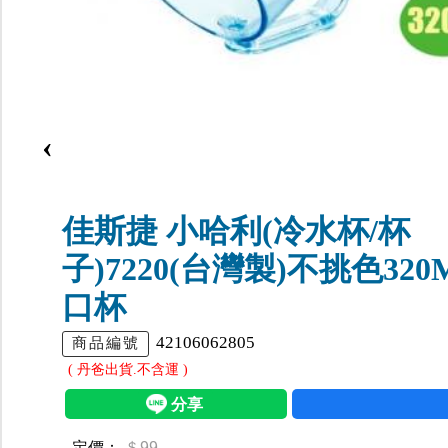
‹
佳斯捷 小哈利(冷水杯/杯
子)7220(台灣製)不挑色320
口杯
42106062805
商品編號
( 丹爸出貨.不含運 )
定價：
＄99