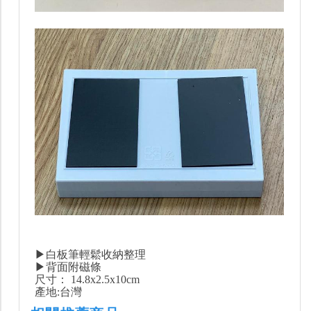
▶白板筆輕鬆收納整理
▶背面附磁條
尺寸： 14.8x2.5x10cm
產地:台灣