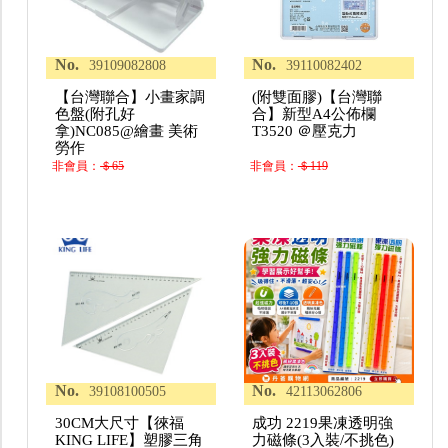
No.
No.
39109082808
39110082402
【台灣聯合】小畫家調
(附雙面膠)【台灣聯
色盤(附孔好
合】新型A4公佈欄
拿)NC085@繪畫 美術
T3520 ＠壓克力
勞作
非會員：
＄65
非會員：
＄119
No.
No.
39108100505
42113062806
30CM大尺寸【徠福
成功 2219果凍透明強
KING LIFE】塑膠三角
力磁條(3入裝/不挑色)