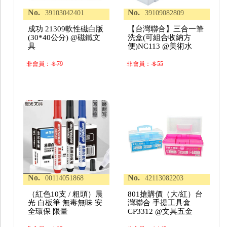
No.
No.
39103042401
39109082809
成功 21309軟性磁白版
【台灣聯合】三合一筆
(30*40公分) @磁鐵文
洗盒(可組合收納方
具
便)NC113 @美術水
非會員：
＄79
非會員：
＄55
No.
No.
00114051868
42113082203
（紅色10支 / 粗頭）晨
801搶購價（大/紅）台
光 白板筆 無毒無味 安
灣聯合 手提工具盒
全環保 限量
CP3312 @文具五金