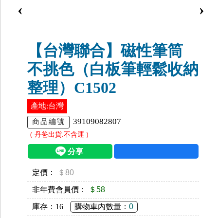
‹
›
【台灣聯合】磁性筆筒
不挑色（白板筆輕鬆收納
整理）C1502
產地:台灣
39109082807
商品編號
( 丹爸出貨.不含運 )
定價：
＄80
非年費會員價：
＄58
庫存：
16
購物車內數量：
0