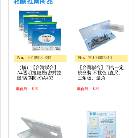
相關推薦商品
No.
No.
39109082803
39109082810
（橫）【台灣聯合】
【台灣聯合】四合一定
A4透明拉鏈袋(密封拉
規盒裝 不挑色 (直尺、
鏈/防塵防水)A433
三角板、量角
非會員：
＄29
非會員：
＄35