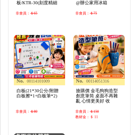
板/KTR-30(刻度精細
@辦公家用冰箱
非會員：
＄65
非會員：
＄75
No.
No.
00114101009
00114051316
白板(21*30公分/附贈
搶購價 金毛狗狗造型
白板擦*1+白板筆*2)
創意筆筒 桌面不再雜
亂 心情更美好 收
非會員：
＄80
非會員：
＄150
教材金：＄ 11