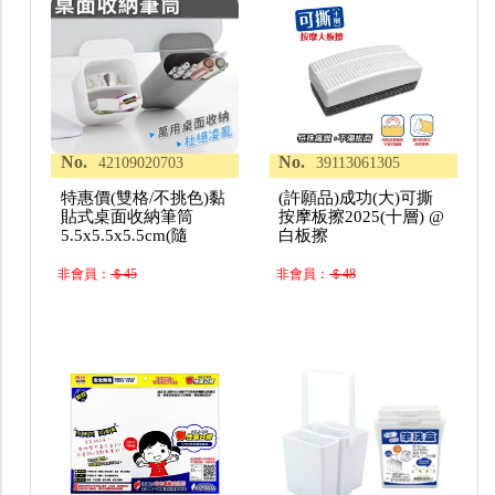
No.
No.
42109020703
39113061305
特惠價(雙格/不挑色)黏
(許願品)成功(大)可撕
貼式桌面收納筆筒
按摩板擦2025(十層) @
5.5x5.5x5.5cm(隨
白板擦
非會員：
＄45
非會員：
＄48