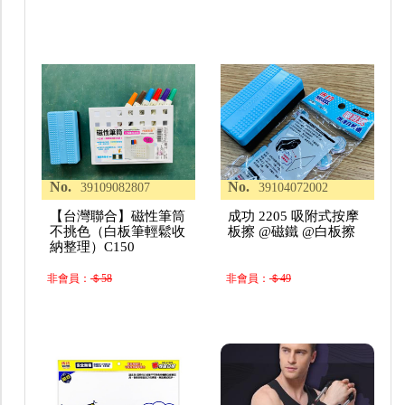
No.
No.
39109082807
39104072002
【台灣聯合】磁性筆筒
成功 2205 吸附式按摩
不挑色（白板筆輕鬆收
板擦 @磁鐵 @白板擦
納整理）C150
非會員：
＄58
非會員：
＄49