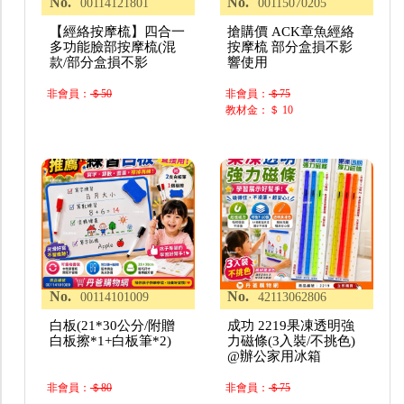
No.
No.
00114121801
00115070205
【經絡按摩梳】四合一
搶購價 ACK章魚經絡
多功能臉部按摩梳(混
按摩梳 部分盒損不影
款/部分盒損不影
響使用
非會員：
＄50
非會員：
＄75
教材金：＄ 10
No.
No.
00114101009
42113062806
白板(21*30公分/附贈
成功 2219果凍透明強
白板擦*1+白板筆*2)
力磁條(3入裝/不挑色)
@辦公家用冰箱
非會員：
＄80
非會員：
＄75