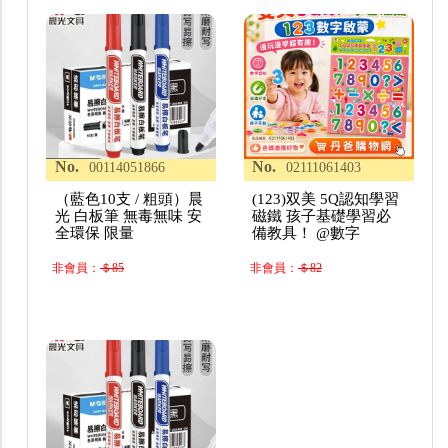
No.
No.
00114051866
02111061403
（藍色10支 / 粗頭）晨
(123)双美 5Q認知學習
光 白板筆 無毒無味 安
磁鐵 孩子基礎學習必
全環保 限量
備教具！ @數字
非會員：
＄85
非會員：
＄82