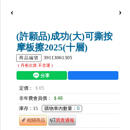
‹
›
(許願品)成功(大)可撕按
摩板擦2025(十層)
39113061305
商品編號
( 丹爸出貨.不含運 )
定價：
＄65
非年費會員價：
＄48
庫存：
15
購物車內數量：
0
相關商品
買貴通報