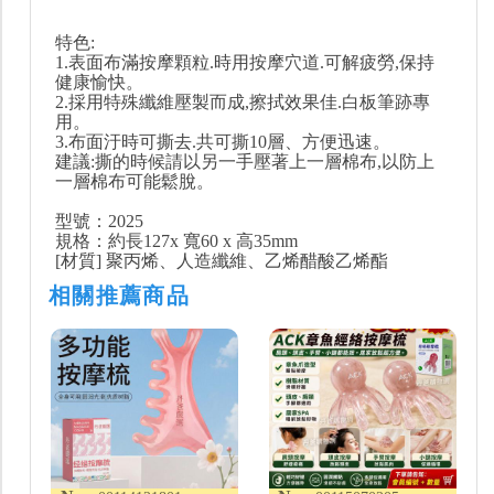
特色:
1.表面布滿按摩顆粒.時用按摩穴道.可解疲勞,保持
健康愉快。
2.採用特殊纖維壓製而成,擦拭效果佳.白板筆跡專
用。
3.布面汙時可撕去.共可撕10層、方便迅速。
建議:撕的時候請以另一手壓著上一層棉布,以防上
一層棉布可能鬆脫。
型號：2025
規格：約長127x 寬60 x 高35mm
[材質] 聚丙烯、人造纖維、乙烯醋酸乙烯酯
相關推薦商品