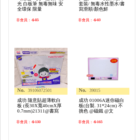
光 白板筆 無毒無味 安
套裝/ 無毒水性墨水/書
全環保 限量
寫滑順/顏色鮮
非會員：
＄85
非會員：
＄69
No.
No.
39106072501
39015
成功 隨意貼超薄軟白
成功 01006A迷你磁白
板 (長30X寬40cmX厚
板(台製. 31*24cm) 不
0.7mm)21311@書寫
挑色 @磁鐵 @文
非會員：
＄130
非會員：
＄165