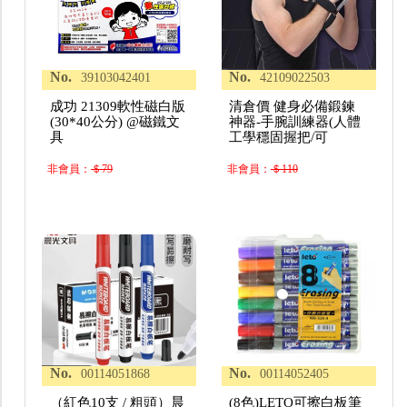
No.
No.
39103042401
42109022503
成功 21309軟性磁白版
清倉價 健身必備鍛鍊
(30*40公分) @磁鐵文
神器-手腕訓練器(人體
具
工學穩固握把/可
非會員：
＄79
非會員：
＄110
No.
No.
00114051868
00114052405
（紅色10支 / 粗頭）晨
(8色)LETO可擦白板筆