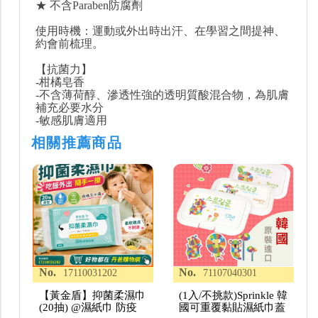
★ 不含Paraben防腐劑
使用時機：運動或外出時出汗、在學習之間提神、
約會前梳理。
【抗菌力】
-柑橘皂香
-不含薄荷醇、滲透性強的透明質酸混合物，為肌膚
補充必要水分
-敏感肌膚適用
相關推薦商品
No.
No.
17110031202
71107040301
【黃金盾】抑菌柔濕巾
(1入/不挑款)Sprinkle 韓
(20抽) @濕紙巾 防疫
國可重覆黏貼濕紙巾蓋