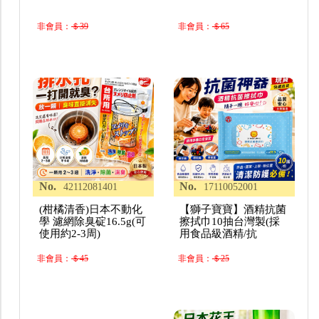
非會員：
＄39
非會員：
＄65
No.
No.
42112081401
17110052001
(柑橘清香)日本不動化
【獅子寶寶】酒精抗菌
學 濾網除臭碇16.5g(可
擦拭巾10抽台灣製(採
使用約2-3周)
用食品級酒精/抗
非會員：
＄45
非會員：
＄25