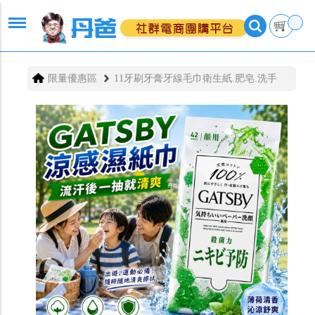
限量優惠區
11牙刷牙膏牙線毛巾衛生紙.肥皂.洗手