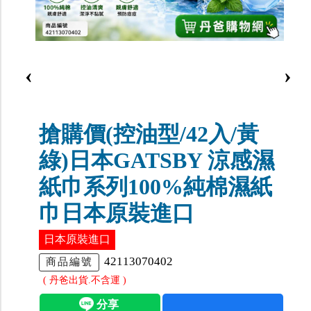
‹
›
搶購價(控油型/42入/黃
綠)日本GATSBY 涼感濕
紙巾系列100%純棉濕紙
巾日本原裝進口
日本原裝進口
42113070402
商品編號
( 丹爸出貨.不含運 )