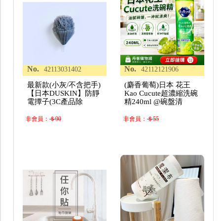
No.
No.
42113031402
42112121906
最新款(小灰/不含把手)
(麝香葡萄)日本 花王
【日本DUSKIN】防靜
Kao Cucute超濃縮洗碗
電撢子(3C產品除
精240ml @碗盤清
非會員：
＄90
非會員：
＄55