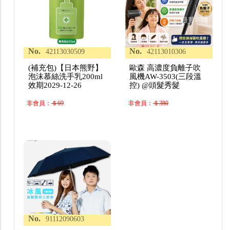
No.
No.
42113030509
42113010306
(補充包)【日本熊野】
歐森 高濃度負離子吹
泡沫慕絲洗手乳200ml
風機AW-3503(三段溫
效期2029-12-26
控) @頭髮秀髮
非會員：
＄69
非會員：
＄380
No.
91112090603