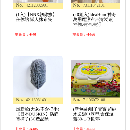
No.
No.
42112082901
73111042101
(1入)【NNX韌你擦】
(40組入)IdeaHom 神奇
任你貼 懶人抹布夾
萬用魔潔布台灣製 韌
性強.去油.去汙
非會員：
＄40
非會員：
＄169
No.
No.
42113031401
71106072108
最新款(大灰/不含把手)
(新包裝)獅子寶寶 超純
【日本DUSKIN】防靜
水柔濕巾厚型.含保濕
電撢子(3C產品除
蓋80抽(3包/串
非會員：
＄185
非會員：
＄163