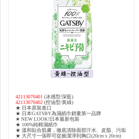
42113070401
(冰感型/深藍)
42113070402
(控油型/黃綠)
★ 日本原裝進口
★ 日本GATSBY為濕紙巾銷量第一品牌
★ NEW LOOK!日本最新包裝
★ 100%純棉濕紙巾
★ 溫和貼合肌膚，徹底清除面部汗水、皮脂、污垢
★ 大尺寸一張即可從臉潔淨到胸口(20cm x 20cm)