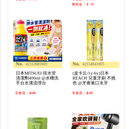
教材金：＄ 10
No.
No.
42112081601
42114041005
日本MITSUEI 排水管
(皮卡丘/1y-6y)日本
清潔劑400ml @水槽洗
REACH 兒童牙刷 不挑
手台水溝流理台
色 @牙膏漱口水牙
非會員：
＄49
非會員：
＄39