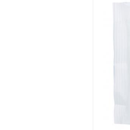
↑
居家
用品
團購
美食
清潔
防疫
鞋/