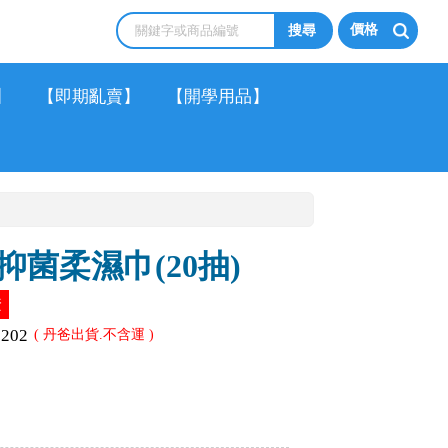
價格
】
【即期亂賣】
【開學用品】
菌柔濕巾(20抽)
證
1202
( 丹爸出貨.不含運 )