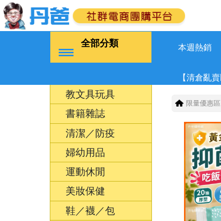
全部分類
本週熱銷
【清倉亂賣
教文具玩具
限量優惠區
書籍雜誌
清潔／防疫
婦幼用品
運動休閒
美妝保健
鞋／襪／包