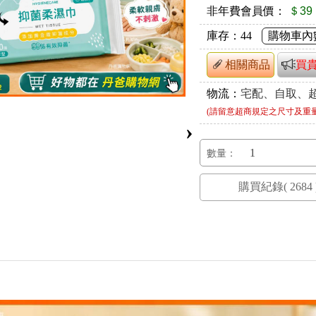
非年費會員價：
＄39
庫存：
44
購物車內
相關商品
買
物流：
宅配、自取、
(請留意超商規定之尺寸及重
›
數量：