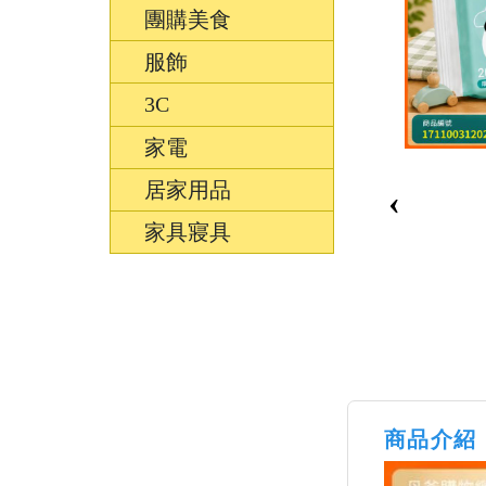
團購美食
服飾
3C
家電
居家用品
‹
家具寢具
商品介紹