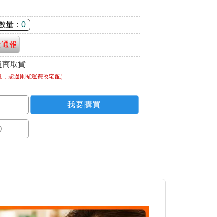
數量：
0
貴通報
超商取貨
量，超過則補運費改宅配)