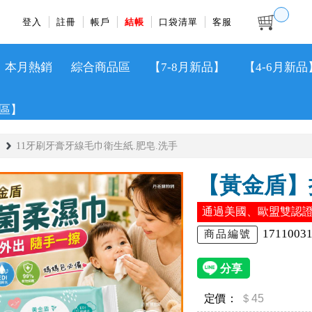
登入
註冊
帳戶
結帳
口袋清單
客服
本月熱銷
綜合商品區
【7-8月新品】
【4-6月新品
區】
11牙刷牙膏牙線毛巾衛生紙.肥皂.洗手
【黃金盾】抑
通過美國、歐盟雙認
1711003
商品編號
定價：
＄45