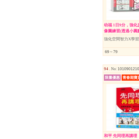
幼福 1日9分，強
像圖練習(透過小圓點引
強化空間智力X學
69 ~ 79
94 .
No
: 101090121
限量優惠
青春期寶
和平 先同理再講理