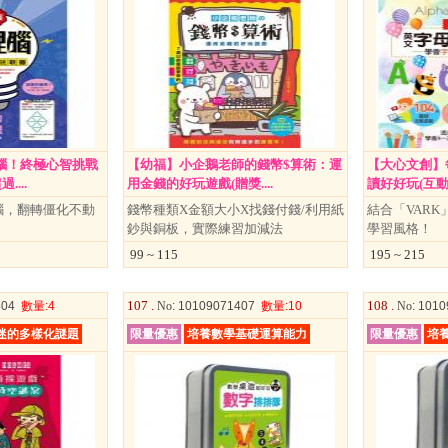
腦！終極心智挑戰
【幼福】小企鵝老師的錢幣$算術：運
【大心文創】
...
用金錢的好玩遊戲(贈獎....
讀好好玩(互動學
腦，翻轉僵化不動
錢幣種類X金額大小X找錢付錢/利用紙
結合「VAR
鈔與銅板，實際練習加減法
學習風格！
99 ~ 115
195 ~ 215
107 .
108 .
404
數量
:4
No
: 10109071407
數量
:10
No
: 101
迷的多樣化謎題
限量優惠
培養數學基礎運算能力
限量優惠
培