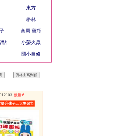
東方
格林
桔子
商周.寶瓶
智點
小螢火蟲
國小自修
9012103
數量
:6
次提升孩子五大學習力