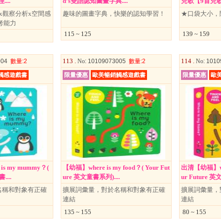
...
d’s雙語認知圖畫字典....
兒歌【9首兒歌+
x觀察分析x空間感
趣味的圖畫字典，快樂的認知學習！
★口袋大小，
考能力
115 ~ 125
139 ~ 159
113 .
114 .
004
數量
:2
No
: 10109073005
數量
:2
No
: 101
觸感遊戲書
限量優惠
歐美暢銷觸感遊戲書
限量優惠
歐
s my mummy？(
【幼福】where is my food？( Your Fut
出清【幼福】wher
....
ure 英文童書系列)....
ur Future 英
名稱和對象有正確
擴展詞彙量，對於名稱和對象有正確
擴展詞彙量，
連結
連結
135 ~ 155
80 ~ 155