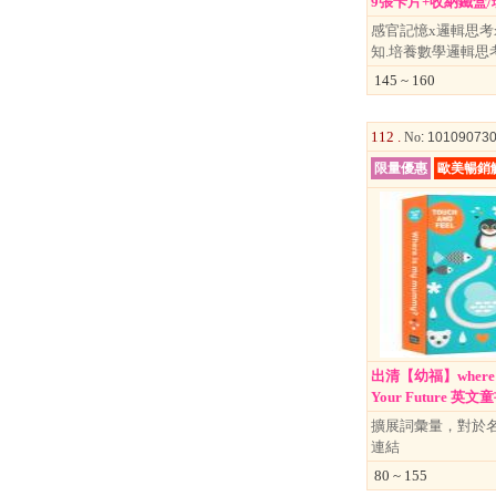
9張卡片+收納鐵盒/理.
感官記憶x邏輯思考
知.培養數學邏輯思
145 ~ 160
112 .
No
: 10109073
限量優惠
歐美暢銷
出清【幼福】where i
Your Future 英文童書
擴展詞彙量，對於
連結
80 ~ 155