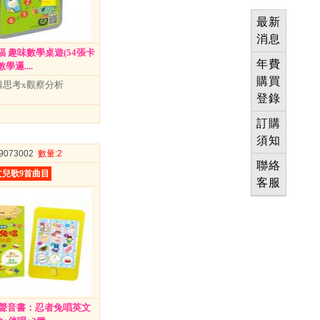
最新
消息
幼福 趣味數學桌遊(54張卡
年費
學邏....
購買
輯思考x觀察分析
登錄
訂購
須知
09073002
數量
:2
聯絡
兒歌9首曲目
客服
聲音書：忍者兔唱英文