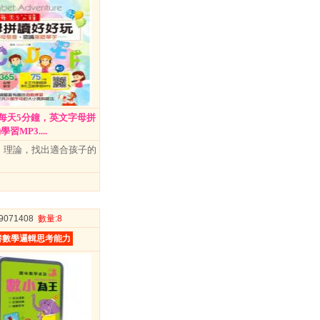
每天5分鐘，英文字母拼
習MP3....
K」理論，找出適合孩子的
09071408
數量
:8
養數學邏輯思考能力