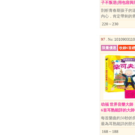
子不叛逆(用包容與同理
剖析青春期孩子的逆
內心，肯定帶刺的
220 ~ 230
97 .
No
: 101090311
限量優惠
收錄6首
幼福 世界音樂大師
6首耳熟能詳的大師作.
每首樂曲約50秒的
最為耳熟能詳的部
168 ~ 188