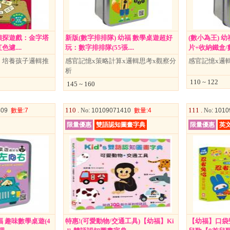
偵探遊戲：金字塔
新版(數字排排隊) 幼福 數學桌遊超好
(數小為王) 
濾....
玩：數字排排隊(55張....
片+收納鐵盒/數
，培養孩子邏輯推
感官記憶x策略計算x邏輯思考x觀察分
感官記憶x邏
析
110 ~ 122
145 ~ 160
110 .
111 .
409
數量
:7
No
: 10109071410
數量
:4
No
: 101
限量優惠
雙語認知圖畫字典
限量優惠
英文
福 趣味數學桌遊(4
特惠!(可愛動物/交通工具)【幼福】Ki
【幼福】口袋