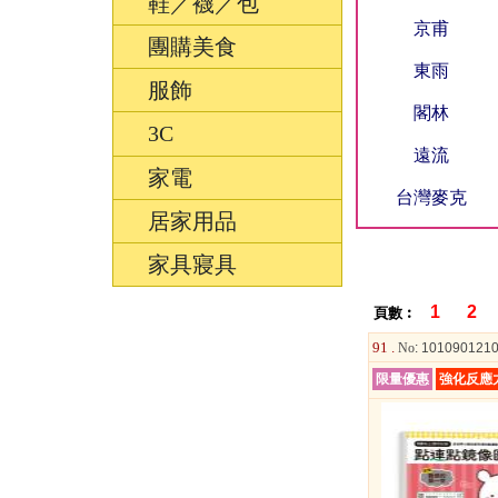
鞋／襪／包
京甫
團購美食
東雨
服飾
閣林
3C
遠流
家電
台灣麥克
居家用品
家具寢具
1
2
頁數︰
91 .
No
: 101090121
限量優惠
強化反應