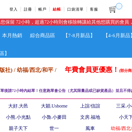
登入
註冊
帳戶
結帳
口袋清單
客服
您保留 72小時，超過72小時則會移除轉讓給其他想購買的會員，
本月熱銷
綜合商品區
【7-8月新品】
【4-6月新品
區】
年費會員更優惠！
社) / 幼福/西北/和平 /
(部分
單後請72小時內結單！任意跑單會公告（尤其限量品或已缺貨產品）並且不得
大好.大邑
大穎.Usborne
上誼/信誼
三采.
小熊.小光點
小魯.小麥田
文房.福地
小天
親子天下
世一
風車
幼福/西北