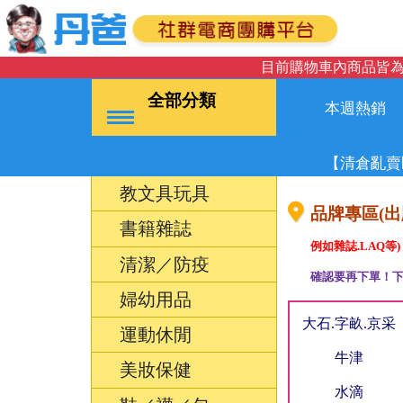
目前購物車內商品皆為
全部分類
本週熱銷
【清倉亂賣
教文具玩具
品牌專區(出版
書籍雜誌
例如雜誌.LAQ等)
清潔／防疫
確認要再下單！下
婦幼用品
大石.字畝.京采
運動休閒
牛津
美妝保健
水滴