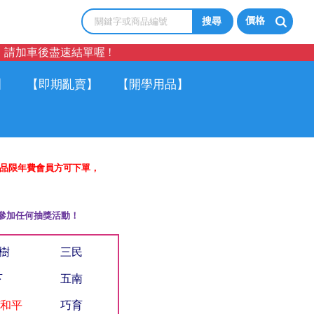
價格
請加車後盡速結單喔 !
】
【即期亂賣】
【開學用品】
商品限年費會員方可下單，
參加任何抽獎活動！
小樹
三民
下
五南
/和平
巧育