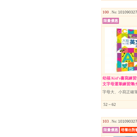
100 .
No
: 10109032
限量優惠
↑
居家
幼福 Kid’s書寫
用品
文字母運筆練習簿(包.
團購
字母大、小寫正確
美食
52 ~ 62
清潔
防疫
103 .
No
: 10109032
鞋/
限量優惠
培養出對
襪/包