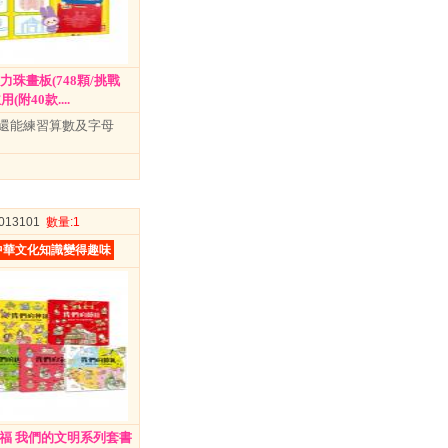
力珠畫板(748顆/挑戰
附40款....
還能練習算數及字母
9013101
數量
:1
中華文化知識變得趣味
幼福 我們的文明系列套書