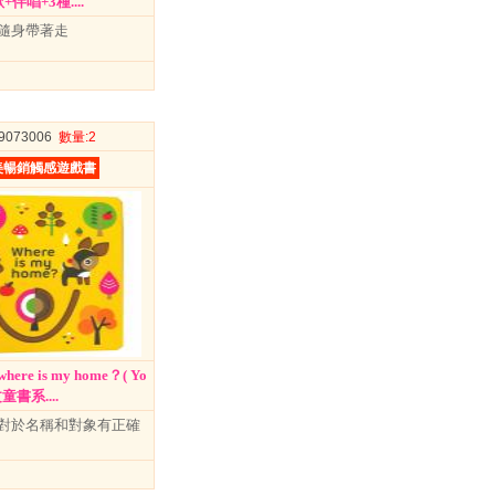
伴唱+3種....
隨身帶著走
09073006
數量
:2
美暢銷觸感遊戲書
e is my home？( Yo
文童書系....
對於名稱和對象有正確