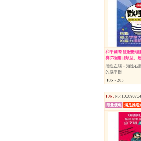
書籍
雜誌
文具
玩具
美妝
和平國際 征服數理
保健
賽(7種題目類型、超過.
服飾
感性左腦＋知性右
的腦平衡
185 ~ 205
106 .
No
: 10109071
限量優惠
滿足推理