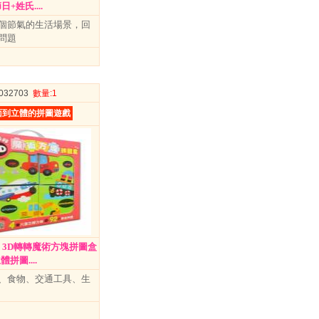
+姓氏....
個節氣的生活場景，回
問題
9032703
數量
:1
面到立體的拼圖遊戲
 3D轉轉魔術方塊拼圖盒
拼圖....
、食物、交通工具、生