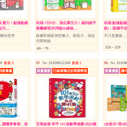
化反應力！點連點鏡
幼福 1日9分，強化專注力！線到線平
幼福 點連點磁
....
衡圖練習(利用點&線做....
款)：眼腦手並用(
習幾何思考
鏡像對稱延伸想像力、創造力、強化
不只是畫板，
空間智能
320 ~ 329
69 ~ 79
95 .
96 .
08
數量
:3
No
: 10109012109
數量
:1
No
: 1010
貝教養書
限量優惠
打破填鴨式的單調學習
限量優惠
讓
，讀懂青春期，孩
完售缺貨 和平 101道數學遊戲‧玩出聰
(全套共7冊)