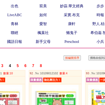
出色
双美
妙蒜.華文經典
步步
LiveABC
如何
采實.布克
時報
青林
愛智
康軒
野人.
聯經
楓葉社
懶鬼子
希伯崙.
國語日報
新手父母
Preschool
小兵
3
4
5
6
7
8
92 .
93 .
01
數量
:10
No
: 10109012102
數量
:4
No
: 1010
力！
限量優惠
強化專注力！
限量優惠
一