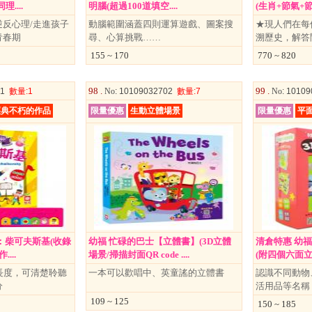
....
明腦(超過100道填空....
(生肖+節氣+節日
反心理/走進孩子
動腦範圍涵蓋四則運算遊戲、圖案搜
★現人們在每
青春期
尋、心算挑戰……
溯歷史，解答
155 ~ 170
770 ~ 820
98 .
99 .
01
數量
:1
No
: 10109032702
數量
:7
No
: 1010
經典不朽的作品
限量優惠
生動立體場景
限量優惠
平
：柴可夫斯基(收錄
幼福 忙碌的巴士【立體書】(3D立體
清倉特惠 幼福
...
場景/掃描封面QR code ....
(附四個六面立體
長度，可清楚聆聽
一本可以歡唱中、英童謠的立體書
認識不同動物
分
活用品等名稱
109 ~ 125
150 ~ 185