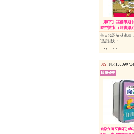
【和平】福爾摩斯
時空謎案（隨書贈紅色
每日幾題解謎訓練
理超腦力！
175 ~ 195
109 .
No
: 10109071
限量優惠
新版!(向左向右) 幼