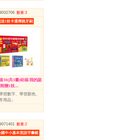
09032706
數量
:3
送1枝卡通彈跳牙刷
30(共3書)幼福 我的認
贈1枝....
學習數字、學習顏色、
日常用品」
09071401
數量
:2
合國中小基本英語字彙範