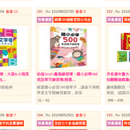
101 .
102 .
704
數量
:11
No
: 10109032705
數量
:3
No
: 101
限量優惠
精選500個教育部公布必
限量優惠
買就
練習簿：大寫&小寫英
幼福 Kid’s書寫練習簿：國小必學500
丹爸週年慶大省
...
英語單字練習簿(精選....
知翻翻遊戲書(附
筆順範例
精選國小必背500個單字，讓孩子用標
趣味翻翻頁「
準英文字體練習書寫，加深
形狀、認識
52 ~ 62
390 ~ 450
104 .
105 .
709
數量
:7
No
: 10109052501
數量
:3
No
: 101
數字的直覺邏輯
限量優惠
含括七十多道練習題
限量優惠
符