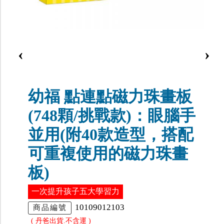
‹
›
幼福 點連點磁力珠畫板
(748顆/挑戰款)：眼腦手
並用(附40款造型，搭配
可重複使用的磁力珠畫
板)
一次提升孩子五大學習力
10109012103
商品編號
( 丹爸出貨.不含運 )