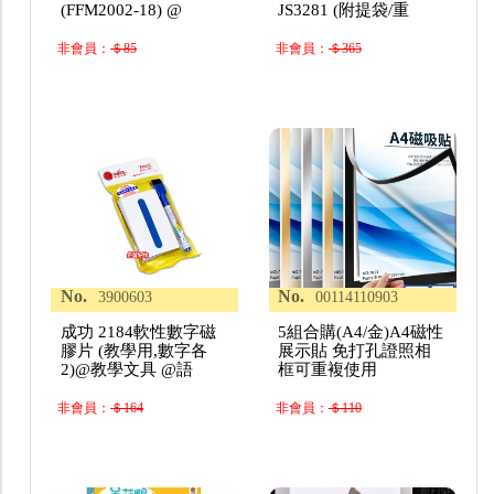
(FFM2002-18) @
JS3281 (附提袋/重
非會員：
＄85
非會員：
＄365
No.
No.
3900603
00114110903
成功 2184軟性數字磁
5組合購(A4/金)A4磁性
膠片 (教學用,數字各
展示貼 免打孔證照相
2)@教學文具 @語
框可重複使用
非會員：
＄164
非會員：
＄110