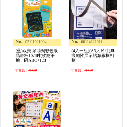
No.
No.
02111021004
00114121011
(藍)双美 呆萌鴨彩色液
(4入一組)(A3大尺寸)無
晶畫板10.1吋(收納筆
痕磁性展示貼海報框相
槽，附ABC+123
框
非會員：
＄439
非會員：
＄130