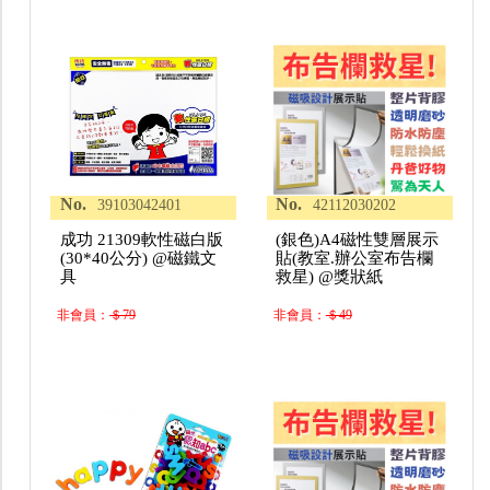
No.
No.
39103042401
42112030202
成功 21309軟性磁白版
(銀色)A4磁性雙層展示
(30*40公分) @磁鐵文
貼(教室.辦公室布告欄
具
救星) @獎狀紙
非會員：
＄79
非會員：
＄49