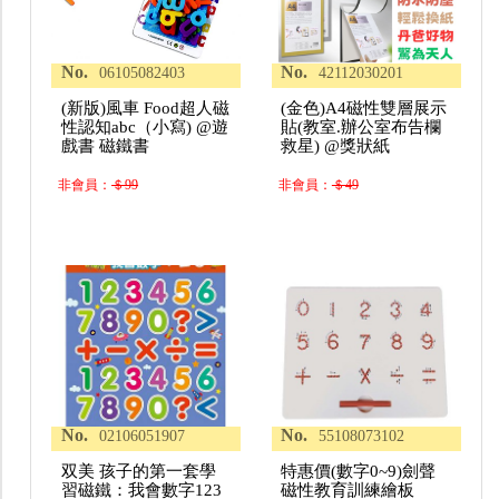
No.
No.
06105082403
42112030201
(新版)風車 Food超人磁
(金色)A4磁性雙層展示
性認知abc（小寫) @遊
貼(教室.辦公室布告欄
戲書 磁鐵書
救星) @獎狀紙
非會員：
＄99
非會員：
＄49
No.
No.
02106051907
55108073102
双美 孩子的第一套學
特惠價(數字0~9)劍聲
習磁鐵：我會數字123
磁性教育訓練繪板