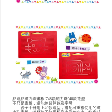
點連點磁力珠畫板˙748顆磁力珠˙40款造型
不只是畫板，還能練習算數及字母
親子手冊附上40款造型，搭配可重複使用的磁