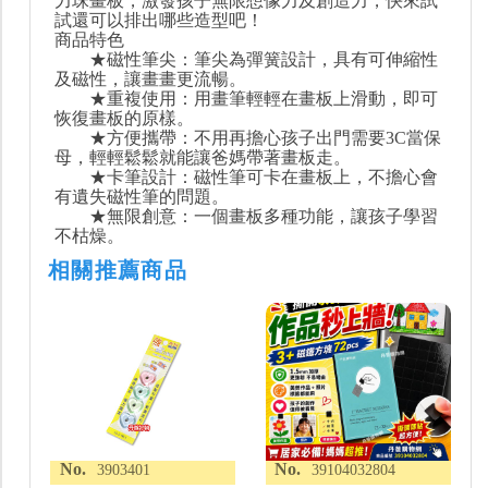
力珠畫板，激發孩子無限想像力及創造力，快來試
試還可以排出哪些造型吧！
商品特色
★磁性筆尖：筆尖為彈簧設計，具有可伸縮性
及磁性，讓畫畫更流暢。
★重複使用：用畫筆輕輕在畫板上滑動，即可
恢復畫板的原樣。
★方便攜帶：不用再擔心孩子出門需要3C當保
母，輕輕鬆鬆就能讓爸媽帶著畫板走。
★卡筆設計：磁性筆可卡在畫板上，不擔心會
有遺失磁性筆的問題。
★無限創意：一個畫板多種功能，讓孩子學習
不枯燥。
相關推薦商品
No.
No.
3903401
39104032804