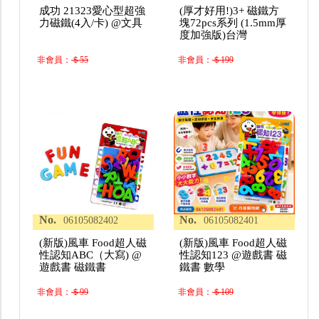
成功 21323愛心型超強
(厚才好用!)3+ 磁鐵方
力磁鐵(4入/卡) @文具
塊72pcs系列 (1.5mm厚
度加強版)台灣
非會員：
＄55
非會員：
＄199
No.
No.
06105082402
06105082401
(新版)風車 Food超人磁
(新版)風車 Food超人磁
性認知ABC（大寫) @
性認知123 @遊戲書 磁
遊戲書 磁鐵書
鐵書 數學
非會員：
＄99
非會員：
＄109