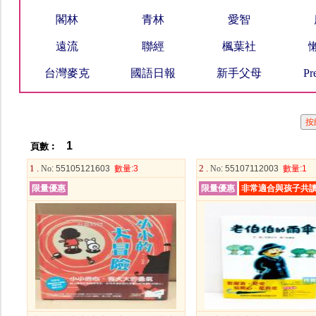
閣林
青林
愛智
遠流
聯經
楓葉社
台灣麥克
國語日報
新手父母
Pr
1
頁數︰
1 .
2 .
No
: 55105121603
數量
:3
No
: 55107112003
數量
:1
限量優惠
限量優惠
非常適合與孩子共