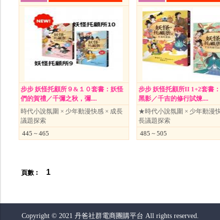
步步 妖怪托顧所９&１０套書：妖怪
步步 妖怪托顧所II 1+2套書
們的賀禮／千彌之秋，彌....
黑影／千吉的修行試煉....
時代小說氛圍 × 少年動漫快感 × 成長
★時代小說氛圍 × 少年動漫快感
議題探索
長議題探索
445 ~ 465
485 ~ 505
1
頁數︰
Copyright © 2021 丹爸社群電商團購平台 All rights reserved.