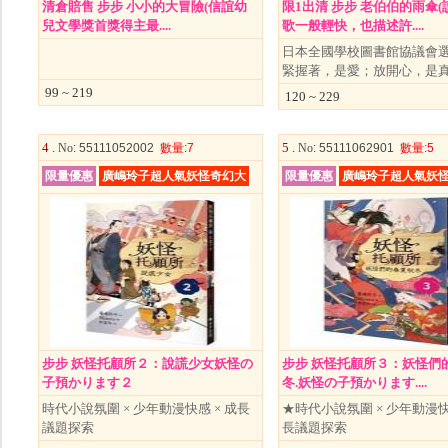
清倉賠售 步步 小小的大冒險(信誼幼
限1出清 步步 老伯伯的雨傘
兒文學獎首獎得主最....
歌一般輕快，也描述許....
日本全國學校圖書館協議會選
緊握著，是愛；放開心，是
99 ~ 219
120 ~ 229
4 .
5 .
No
: 55111052002
數量
:7
No
: 55111062901
數量
:5
限量優惠
廣嶋玲子超人氣妖怪奇幻大
限量優惠
廣嶋玲子超人氣妖
步步 妖怪托顧所２：說謊少女妖怪の
步步 妖怪托顧所３：妖怪們
子預かります２
冬.妖怪の子預かります....
時代小說氛圍 × 少年動漫快感 × 成長
★時代小說氛圍 × 少年動漫快感
議題探索
長議題探索