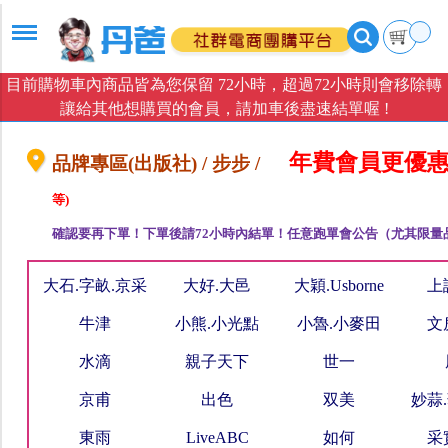
目前購物車內商品皆為您保留 72小時，超過72小時則會移除轉
讓給其他想購買的會員，請加車後盡速結單喔 !
年費會員更優惠
品牌專區(出版社) / 步步 /
等)
確認要再下單！下單後請72小時內結單！任意跑單會公告（尤其限量
大石.字畝.京采
大好.大邑
大穎.Usborne
上
牛津
小熊.小光點
小魯.小麥田
文
水滴
親子天下
世一
京甫
出色
双美
妙蒜
東雨
LiveABC
如何
采