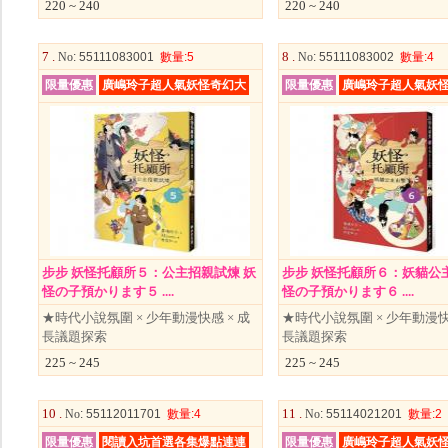
220 ~ 240
220 ~ 240
7 .
8 .
No
: 55111083001
數量
:5
No
: 55111083002
數量
:4
限量優惠
廣嶋玲子超人氣妖怪奇幻大
限量優惠
廣嶋玲子超人氣妖
步步 妖怪托顧所５：公主招親試煉 妖
步步 妖怪托顧所６：妖貓公主
怪の子預かります５ ....
怪の子預かります６ ....
★時代小說氛圍 × 少年動漫快感 × 成
★時代小說氛圍 × 少年動漫快感
長議題探索
長議題探索
225 ~ 245
225 ~ 245
10 .
11 .
No
: 55112011701
數量
:4
No
: 55114021201
數量
:2
限量優惠
閱讀入坑首選各集爆點連連
限量優惠
廣嶋玲子超人氣妖