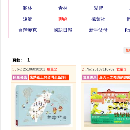
閣林
青林
愛智
遠流
聯經
楓葉社
台灣麥克
國語日報
新手父母
Pr
1
頁數︰
1 .
2 .
No
: 25106030201
數量
:2
No
: 25107110702
數量
:3
限量優惠
來趟紙上的台灣全島旅行
限量優惠
最具人文知識的遊