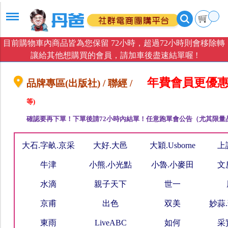
目前購物車內商品皆為您保留 72小時，超過72小時則會移除轉
讓給其他想購買的會員，請加車後盡速結單喔 !
年費會員更優惠
品牌專區(出版社) / 聯經 /
等)
確認要再下單！下單後請72小時內結單！任意跑單會公告（尤其限量
大石.字畝.京采
大好.大邑
大穎.Usborne
上
牛津
小熊.小光點
小魯.小麥田
文
水滴
親子天下
世一
京甫
出色
双美
妙蒜
東雨
LiveABC
如何
采