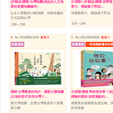
(許願品)聯經 台灣地圖(是結合人文地
出清限4 (許願品)聯經 放學後
景的美麗地圖繪本)
察力、開啟親子對話....
以令人驚豔的19幅地圖，用最有趣的
培養觀察力、開啟親子對話
方式認識台灣
135 ~ 245
230 ~ 250
4 .
5 .
No
: 25108021104
數量
:6
No
: 25110041502
數量
:4
限量優惠
限量優惠
一張張幽默爆笑的
聯經 台灣最美的地方：國家公園地圖
出清價 聯經 學校很有事？(
(以地的形式呈現台灣十....
經驗的題材/創意滿點的....
看台灣地圖，走覽台灣最美的十座國
搜羅更多校園裡血淚交織、
家公園
的寫實劇