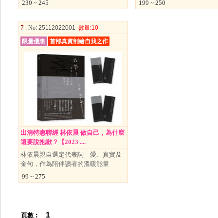
230 ~ 245
199 ~ 250
7 .
No
: 25112022001
數量
:10
限量優惠
首部真實剖繪自我之作
出清特惠聯經 林依晨 做自己，為什麼
還要說抱歉？【2023 ....
林依晨親自選定代表詞—愛、真實及
金句，作為陪伴讀者的溫暖能量
99 ~ 275
1
頁數︰