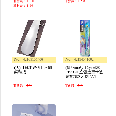
非會員：
＄160
非會員：
＄288
教材金：＄ 10
No.
No.
42109101406
42114041002
(大)【日本好物】不鏽
(傑尼龜/6y-12y)日本
鋼鞋把
REACH 立體造型卡通
兒童加蓋牙刷 @牙
非會員：
＄59
非會員：
＄60