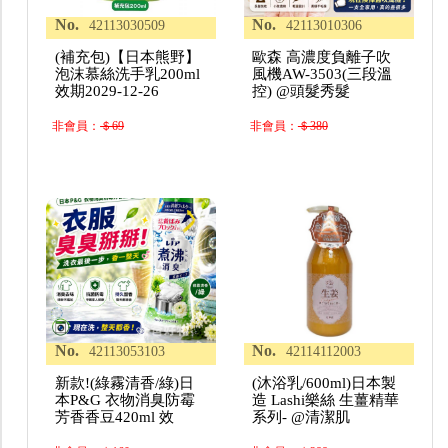
No.
No.
42113030509
42113010306
(補充包)【日本熊野】
歐森 高濃度負離子吹
泡沫慕絲洗手乳200ml
風機AW-3503(三段溫
效期2029-12-26
控) @頭髮秀髮
非會員：
＄69
非會員：
＄380
No.
No.
42113053103
42114112003
新款!(綠霧清香/綠)日
(沐浴乳/600ml)日本製
本P&G 衣物消臭防霉
造 Lashi樂絲 生薑精華
芳香香豆420ml 效
系列- @清潔肌