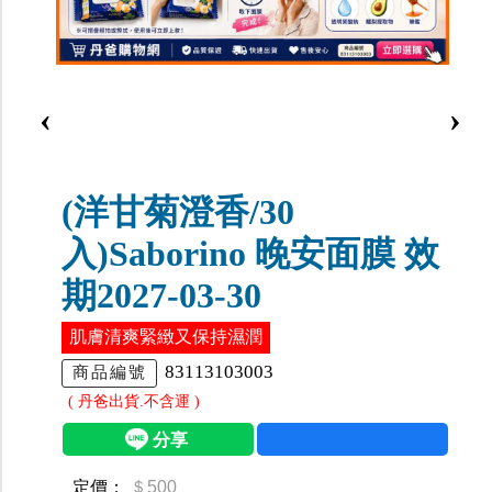
‹
›
(洋甘菊澄香/30
入)Saborino 晚安面膜 效
期2027-03-30
肌膚清爽緊緻又保持濕潤
83113103003
商品編號
( 丹爸出貨.不含運 )
定價：
＄500