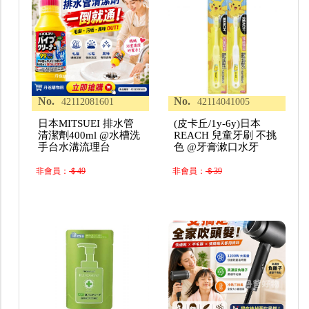
No.
No.
42112081601
42114041005
日本MITSUEI 排水管
(皮卡丘/1y-6y)日本
清潔劑400ml @水槽洗
REACH 兒童牙刷 不挑
手台水溝流理台
色 @牙膏漱口水牙
非會員：
＄49
非會員：
＄39