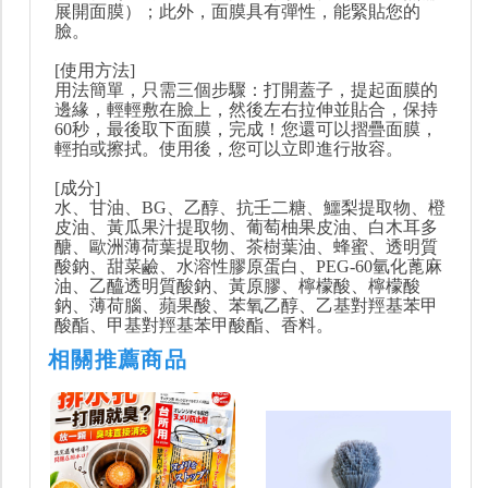
展開面膜）；此外，面膜具有彈性，能緊貼您的
臉。
[使用方法]
用法簡單，只需三個步驟：打開蓋子，提起面膜的
邊緣，輕輕敷在臉上，然後左右拉伸並貼合，保持
60秒，最後取下面膜，完成！您還可以摺疊面膜，
輕拍或擦拭。使用後，您可以立即進行妝容。
[成分]
水、甘油、BG、乙醇、抗壬二糖、鱷梨提取物、橙
皮油、黃瓜果汁提取物、葡萄柚果皮油、白木耳多
醣、歐洲薄荷葉提取物、茶樹葉油、蜂蜜、透明質
酸鈉、甜菜鹼、水溶性膠原蛋白、PEG-60氫化蓖麻
油、乙醯透明質酸鈉、黃原膠、檸檬酸、檸檬酸
鈉、薄荷腦、蘋果酸、苯氧乙醇、乙基對羥基苯甲
酸酯、甲基對羥基苯甲酸酯、香料。
相關推薦商品