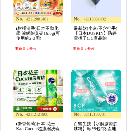
No.
No.
42112081401
42113031402
(柑橘清香)日本不動化
最新款(小灰/不含把手)
學 濾網除臭碇16.5g(可
【日本DUSKIN】防靜
使用約2-3周)
電撢子(3C產品除
非會員：
＄45
非會員：
＄90
No.
No.
42112121906
82112100701
(麝香葡萄)日本 花王
百醫生技【水解膠原胜
Kao Cucute超濃縮洗碗
肽粉】6g*5包/袋.產地