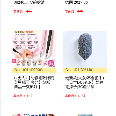
精240ml @碗盤清
德國 2027-06
非會員：
＄55
非會員：
＄92
No.
No.
00114070903
42113031401
(2支入)【防靜電矽膠頭
最新款(大灰/不含把手)
美甲鑷子 尖頭】貼紙
【日本DUSKIN】防靜
飾品一夾就好｜
電撢子(3C產品除
非會員：
＄49
非會員：
＄185