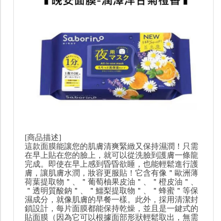
[商品描述]
這款面膜能讓您的肌膚清爽緊緻又保持濕潤！只需
在早上貼在您的臉上，就可以從洗臉到護膚一條龍
完成。即使在早上感到昏昏欲睡，也能輕鬆進行護
膚，讓肌膚水潤，妝容更服貼！它含有像＂歐洲薄
荷葉提取物＂、＂葡萄柚果皮油＂、＂橙皮油＂、
＂透明質酸鈉＂、＂鱷梨提取物＂、＂蜂蜜＂等保
濕成分，就像肌膚的早餐一樣。此外，採用清潔封
鎖設計，每片面膜都能保持乾燥，並且是一鍵式的
貼面膜（因為它可以根據面部形狀輕鬆取出，無需