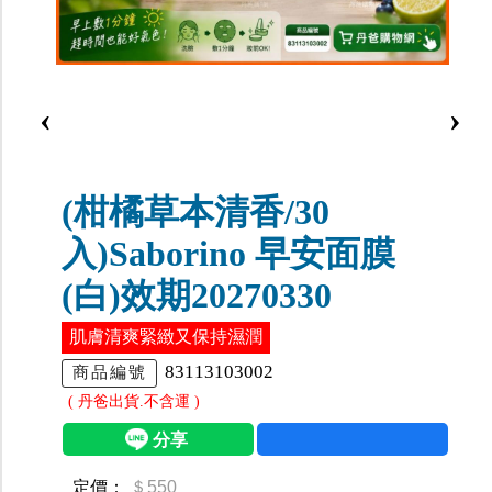
‹
›
(柑橘草本清香/30
入)Saborino 早安面膜
(白)效期20270330
肌膚清爽緊緻又保持濕潤
83113103002
商品編號
( 丹爸出貨.不含運 )
定價：
＄550