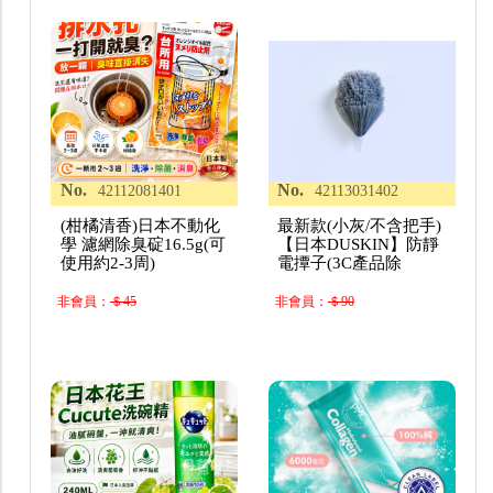
No.
No.
42112081401
42113031402
(柑橘清香)日本不動化
最新款(小灰/不含把手)
學 濾網除臭碇16.5g(可
【日本DUSKIN】防靜
使用約2-3周)
電撢子(3C產品除
非會員：
＄45
非會員：
＄90