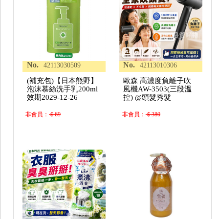
No.
No.
42113030509
42113010306
(補充包)【日本熊野】
歐森 高濃度負離子吹
泡沫慕絲洗手乳200ml
風機AW-3503(三段溫
效期2029-12-26
控) @頭髮秀髮
非會員：
＄69
非會員：
＄380