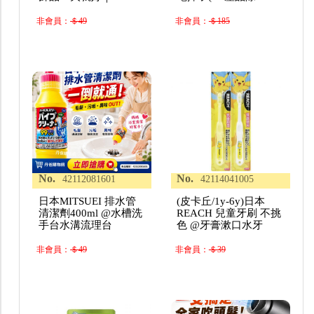
非會員：
＄49
非會員：
＄185
No.
No.
42112081601
42114041005
日本MITSUEI 排水管
(皮卡丘/1y-6y)日本
清潔劑400ml @水槽洗
REACH 兒童牙刷 不挑
手台水溝流理台
色 @牙膏漱口水牙
非會員：
＄49
非會員：
＄39