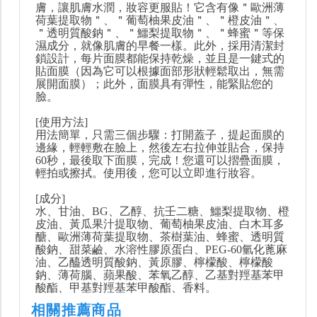
膚，讓肌膚水潤，妝容更服貼！它含有像＂歐洲薄
荷葉提取物＂、＂葡萄柚果皮油＂、＂橙皮油＂、
＂透明質酸鈉＂、＂鱷梨提取物＂、＂蜂蜜＂等保
濕成分，就像肌膚的早餐一樣。此外，採用清潔封
鎖設計，每片面膜都能保持乾燥，並且是一鍵式的
貼面膜（因為它可以根據面部形狀輕鬆取出，無需
展開面膜）；此外，面膜具有彈性，能緊貼您的
臉。
[使用方法]
用法簡單，只需三個步驟：打開蓋子，提起面膜的
邊緣，輕輕敷在臉上，然後左右拉伸並貼合，保持
60秒，最後取下面膜，完成！您還可以摺疊面膜，
輕拍或擦拭。使用後，您可以立即進行妝容。
[成分]
水、甘油、BG、乙醇、抗壬二糖、鱷梨提取物、橙
皮油、黃瓜果汁提取物、葡萄柚果皮油、白木耳多
醣、歐洲薄荷葉提取物、茶樹葉油、蜂蜜、透明質
酸鈉、甜菜鹼、水溶性膠原蛋白、PEG-60氫化蓖麻
油、乙醯透明質酸鈉、黃原膠、檸檬酸、檸檬酸
鈉、薄荷腦、蘋果酸、苯氧乙醇、乙基對羥基苯甲
酸酯、甲基對羥基苯甲酸酯、香料。
相關推薦商品