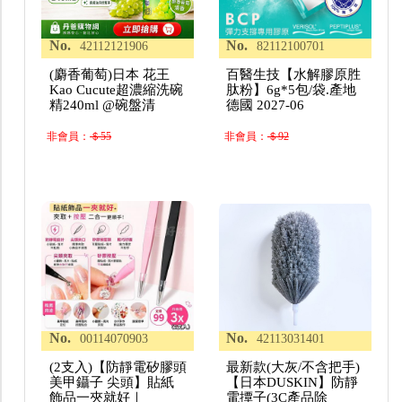
No.
No.
42112121906
82112100701
(麝香葡萄)日本 花王
百醫生技【水解膠原胜
Kao Cucute超濃縮洗碗
肽粉】6g*5包/袋.產地
精240ml @碗盤清
德國 2027-06
非會員：
＄55
非會員：
＄92
No.
No.
00114070903
42113031401
(2支入)【防靜電矽膠頭
最新款(大灰/不含把手)
美甲鑷子 尖頭】貼紙
【日本DUSKIN】防靜
飾品一夾就好｜
電撢子(3C產品除