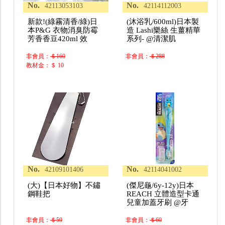
No.
No.
42113053103
42114112003
新款!(綠霧清香/綠)日
(沐浴乳/600ml)日本製
本P&G 衣物消臭防霉
造 Lashi樂絲 生薑精華
芳香香豆420ml 效
系列- @清潔肌
非會員：
＄160
非會員：
＄288
教材金：＄ 10
No.
No.
42109101406
42114041002
(大)【日本好物】不鏽
(傑尼龜/6y-12y)日本
鋼鞋把
REACH 立體造型卡通
兒童加蓋牙刷 @牙
非會員：
＄59
非會員：
＄60