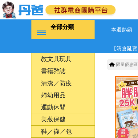
全部分類
本週熱銷
【清倉亂賣
教文具玩具
限量優惠區
書籍雜誌
清潔／防疫
婦幼用品
運動休閒
美妝保健
鞋／襪／包