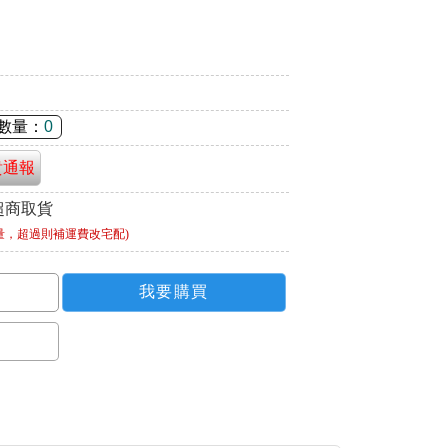
數量：
0
貴通報
超商取貨
量，超過則補運費改宅配)