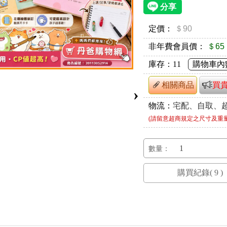
定價：
＄90
非年費會員價：
＄65
庫存：
11
購物車內
相關商品
買
›
物流：
宅配、自取、
(請留意超商規定之尺寸及重
數量：