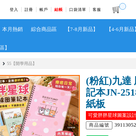
登入
註冊
帳戶
結帳
口袋清單
客服
本月熱銷
綜合商品區
【7-8月新品】
【4-6月新品
區】
55【開學用品】
(粉紅)九達
記本JN-2
紙板
可愛胖胖星球圖案設
3911305
商品編號