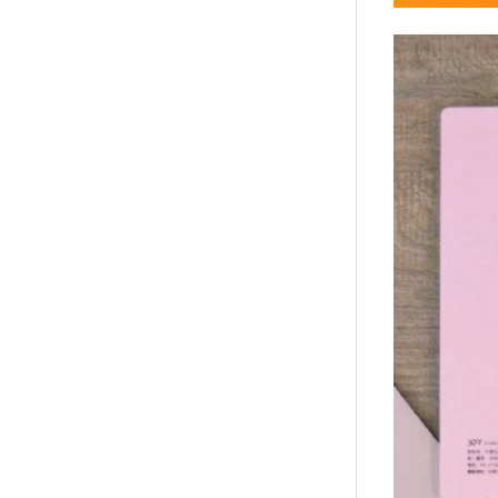
↑
居家
用品
團購
美食
清潔
防疫
鞋/