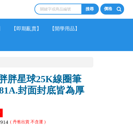
價格
】
【即期亂賣】
【開學用品】
 胖胖星球25K線圈筆
5181A.封面封底皆為厚
計
2914
( 丹爸出貨.不含運 )