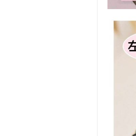
襪/包
書籍
雜誌
文具
玩具
美妝
保健
服飾