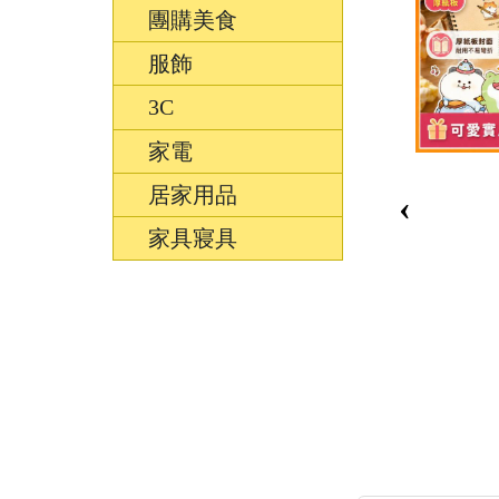
團購美食
服飾
3C
家電
居家用品
‹
家具寢具